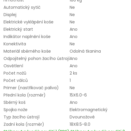
Hmotnost
180 kg
Automatický sytič
Ne
Displej
Ne
Elektrické vyklápění koše
Ne
Elektrický start
Ano
Indikátor naplnění koše
Ano
Konektivita
Ne
Materiál sběrného koše
Odolná tkanina
Odpojitelný pohon žacího ústrojí
Ano
Osvětlení
Ano
Počet nožů
2 ks
Počet válců
1
Primer (nastřikovač paliva)
Ne
Přední kola (rozměr)
15X6.0-6
Sběrný koš
Ano
Spojka nože
Elektromagnetický
Typ žacího ústrojí
Dvounožové
Zadní kola (rozměr)
18X8.5-8.0