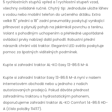
5 rychlostních stupňů vpřed a 1 rychlostní stupeň vzad,
všechny ovládané ručně. Chytrý tip: Jednoduše uložte láhev
s vodou nebo mobilní telefon do určeného držáku. Extra
velké 15" přední a 18" zadní pneumatiky poskytují vynikající
přilnavost a plynulý pohyb na jakémkoli povrchu a terénu.
Volant s pohodlným uchopením a přehledně uspořádané
ovládací prvky nabízejí další pohodlí. Robustní přední
nárazník chrání váš traktor. Elegantní LED světlo poskytuje
pomoc za špatných viditelných podmínek.
Kupte si zahradní traktor AL-KO Easy 13-86.6 M-A
Kupte si zahradní traktor Easy 13-86.6 M-A nyní v našem
internetovém obchodě nebo u jednoho z našich
autorizovaných prodejců. Pokud dáváte přednost
zahradnímu traktoru s hydrostatickým pohonem,
doporučujeme zahradní traktor AL-KO Comfort 14-86.6 HD-
A (číslo položky 114117).