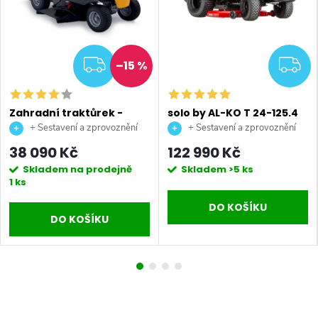
DARMA
ZDARMA
Z
–15 %
Zahradní traktůrek -
solo by AL-KO T 24-125.4
Stiga COMBI 166
HD V2 Premium
+ Sestavení a zprovoznění
+ Sestavení a zprovoznění
benzínový zahradní
stroje + doprava až na vaši
stroje + doprava až na vaši
38 090 Kč
122 990 Kč
traktor
zahradu.
zahradu.
Skladem na prodejně
Skladem
>5 ks
1 ks
DO KOŠÍKU
DO KOŠÍKU