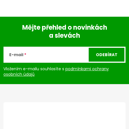
Mějte přehled o novinkách
a slevách
Z
á
E-mail
ODEBÍRAT
p
Vložením e-mailu souhlasíte s
podmínkami ochrany
osobních údajů
a
t
í