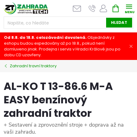
Přejít
NÁKUPNÍ
na
KOŠÍK
obsah
HLEDAT
Od 8.8. do 18.8. celozávodní dovolená.
Objednávky z
eshopu budou expedovány až po 18.8., pokud není
domluveno jinak. Prodejna i servis v Hradci Králové jsou po
dobu CD uzavřeny.
Zahradní travní traktory
AL-KO T 13-86.6 M-A
EASY benzínový
zahradní traktor
+ Sestavení a zprovoznění stroje + doprava až na
vaši zahradu.