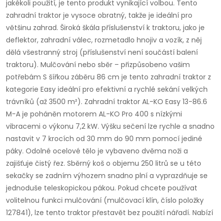
jakékoli použití, je tento produkt vynikající volbou. Tento
zahradní traktor je vysoce obratný, takže je ideální pro
většinu zahrad. Široká škála příslušenství k traktoru, jako je
deflektor, zahradní válec, rozmetadlo hnojiv a vozík, z něj
dělá všestranný stroj (příslušenství není součástí balení
traktoru). Mulčování nebo sběr – přizpůsobeno vašim
potřebám S šířkou záběru 86 cm je tento zahradní traktor z
kategorie Easy ideální pro efektivní a rychlé sekání velkých
trávníků (až 3500 m²). Zahradní traktor AL-KO Easy 13-86.6
M-A je poháněn motorem AL-KO Pro 400 s nízkými
vibracemi o výkonu 7,2 kW. Výšku sečení lze rychle a snadno
nastavit v 7 krocích od 30 mm do 90 mm pomocí jediné
páky. Odolné ocelové tělo je vybaveno dvěma noži a
zajišťuje čistý řez. Sběrný koš o objemu 250 litrů se u této
sekačky se zadním výhozem snadno plní a vyprazdňuje se
jednoduše teleskopickou pákou. Pokud chcete používat
volitelnou funkci mulčování (mulčovací klín, číslo položky
127841), lze tento traktor přestavět bez použití nářadí. Nabízí