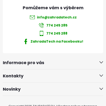
info
@
zahradatech.cz
774 245 285
774 245 288
ZahradaTech na Facebooku!
Informace pro vás
Kontakty
Novinky