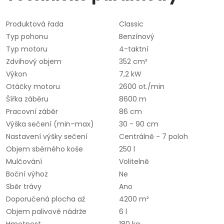
Produktová řada
Classic
Typ pohonu
Benzínový
Typ motoru
4-taktní
Zdvihový objem
352 cm³
Výkon
7,2 kW
Otáčky motoru
2600 ot./min
Šířka záběru
8600 m
Pracovní záběr
86 cm
Výška sečení (min–max)
30 - 90 cm
Nastavení výšky sečení
Centrálně - 7 poloh
Objem sběrného koše
250 l
Mulčování
Volitelně
Boční výhoz
Ne
Sběr trávy
Ano
Doporučená plocha až
4200 m²
Objem palivové nádrže
6 l