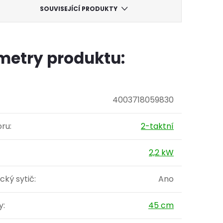
SOUVISEJÍCÍ PRODUKTY
metry produktu:
4003718059830
oru
:
2-taktní
2,2 kW
cký sytič
:
Ano
y
:
45 cm