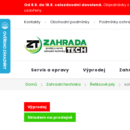
Přejít
Od 8.8. do 18.8. celozávodní dovolená.
Objednávky z e
uzavřeny.
na
obsah
Kontakty
Obchodní podmínky
Podmínky ochra
Servis a opravy
Výprodej
Zah
Domů
Zahradní technika
Řetězové pily
so
Výprodej
Skladem na prodejně