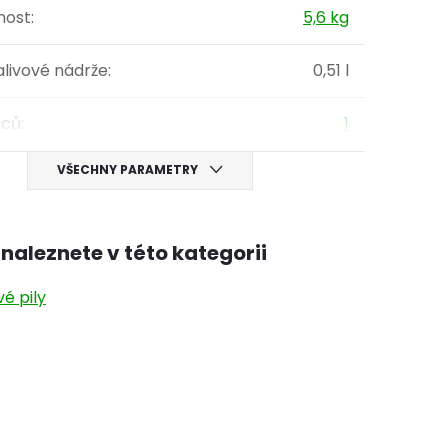
ost
:
5,6 kg
livové nádrže
:
0,51 l
lců
:
1
VŠECHNY PARAMETRY
naleznete v této kategorii
é pily