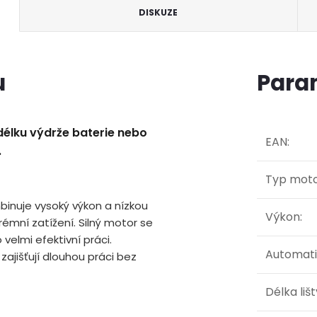
DISKUZE
u
Para
délku výdrže baterie nebo
EAN
:
.
Typ mot
binuje vysoký výkon a nízkou
Výkon
:
émní zatížení. Silný motor se
elmi efektivní práci.
Automati
zajišťují dlouhou práci bez
Délka lišt