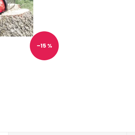
–15 %