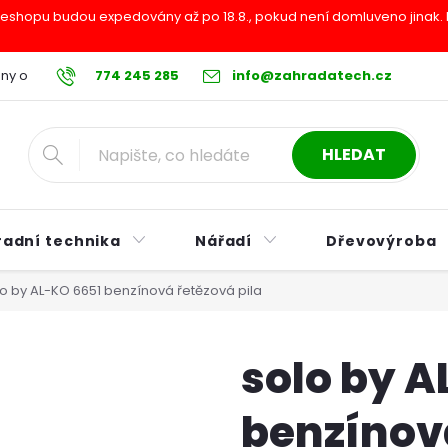
shopu budou expedovány až po 18.8., pokud není domluveno jinak. Pr
ny osobních údajů
774 245 285
Reklamační řád
info@zahradatech.cz
Postup při nákupu na s
HLEDAT
radní technika
Nářadí
Dřevovýroba
lo by AL-KO 6651 benzínová řetězová pila
solo by A
benzínová