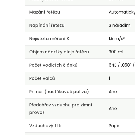
Mazání řetězu
Automatick
Napínání řetězu
S nářadím
Nejistota měření K
1,5 m/s²
Objem nádržky oleje řetězu
300 ml
Počet vodicích článků
64E / .058" 
Počet válců
1
Primer (nastřikovač paliva)
Ano
Předehřev vzduchu pro zimní
Ano
provoz
Vzduchový filtr
Papír