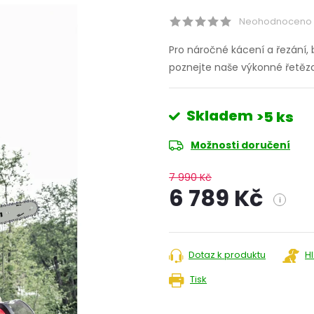
Neohodnoceno
Pro náročné kácení a řezání, 
poznejte naše výkonné řetězo
Skladem
>5 ks
Možnosti doručení
7 990 Kč
6 789 Kč
i
Měrná
cena:
Dotaz k produktu
H
Tisk