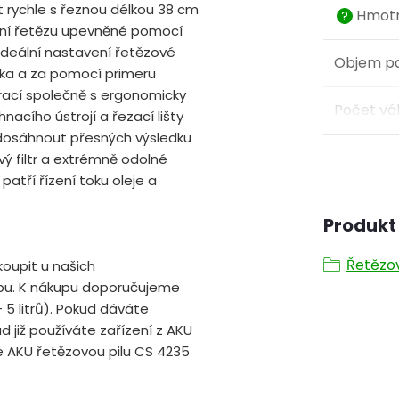
t rychle s řeznou délkou 38 cm
Hmotn
?
nání řetězu upevněné pomocí
ideální nastavení řetězové
Objem pa
ítka a za pomocí primeru
ibrací společně s ergonomicky
Počet vá
nacího ústrojí a řezací lišty
 dosáhnout přesných výsledku
ý filtr a extrémně odolné
patří řízení toku oleje a
Produkt 
Řetězov
oupit u našich
pu. K nákupu doporučujeme
- 5 litrů). Pokud dáváte
 již používáte zařízení z AKU
 AKU řetězovou pilu CS 4235