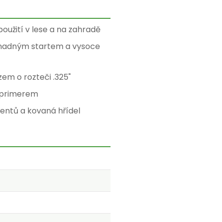
oužití v lese a na zahradě
 snadným startem a vysoce
zem o rozteči .325"
s primerem
entů a kovaná hřídel