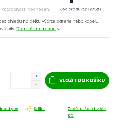
Podrobnosti hodnocení
Kód produktu:
127521
bez ohledu na délku výdrže baterie nebo kabelu,
vé pily.
Detailní informace
VLOŽIT DO KOŠÍKU
lídací pes
Sdílet
Značka:
Solo by AL-
KO