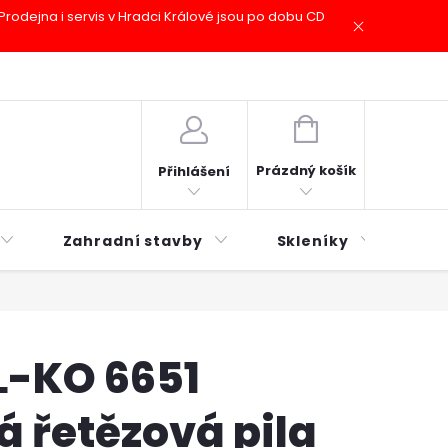
odejna i servis v Hradci Králové jsou po dobu CD
plátky ESSOX
Novinky
NÁKUPNÍ
KOŠÍK
Prázdný košík
Přihlášení
Zahradní stavby
Skleníky
Mu
L-KO 6651
 řetězová pila