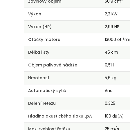
Zdvihový objem
50,9 cm³
Výkon
2,2 kW
Výkon (HP)
2,99 HP
Otáčky motoru
13000 ot./m
Délka lišty
45 cm
Objem palivové nádrže
0,51 l
Hmotnost
5,6 kg
Automatický sytič
Ano
Dělení řetězu
0,325
Hladina akustického tlaku LpA
100 dB(A)
Max. rychlost řetězu
25 m/s