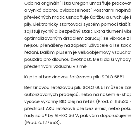
Odolná originální lišta Oregon umožňuje pracova
a vyniká dobrou ovladatelností. Postranní napí
převlečných matic usnadňuje údržbu a urychluje 
pily. Elektronický startovací systém pomocí tlač
zajišťují rychlý a bezpečný start. Extra tlumení v
optimalizovaným držadlem zaručují, že vibrace z h
nejsou přenášeny na zápěstí uživatele a lze tak
řezání. Dalším plusem je velkoobjemový vzduchov
pouzdro pro dlouhou životnost. Mezi další výhody 
předehřívání vzduchu v zimě.
Kupte si benzínovou řetězovou pilu SOLO 6651
Benzínovou řetězovou pilu SOLO 6651 můžete zak
autorizovaných prodejců, nebo na našem e-sho
vysoce výkonný BIO olej na řetěz (Prod. č. 113530 
přednost AKU řetězové pile bez emisí, nebo pokud
řady solo® by AL-KO 36 V, pak vám doporučujeme
(Prod. č. 127553).