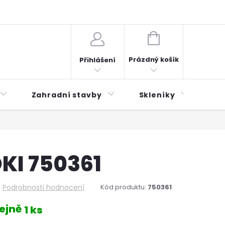
plátky ESSOX
Novinky
NÁKUPNÍ
KOŠÍK
Prázdný košík
Přihlášení
Zahradní stavby
Skleníky
Mu
KI 750361
Podrobnosti hodnocení
Kód produktu:
750361
ejně
1 ks