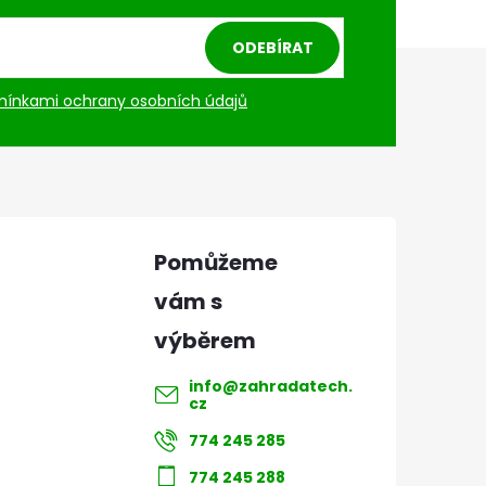
ODEBÍRAT
ínkami ochrany osobních údajů
info
@
zahradatech.
cz
774 245 285
774 245 288