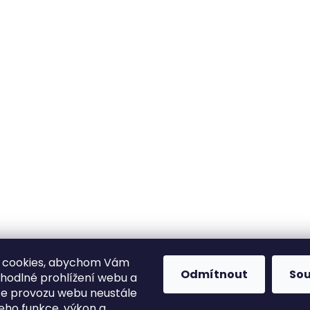
 cookies, abychom Vám
Odmítnout
So
ohodlné prohlížení webu a
ze provozu webu neustále
jeho funkce, výkon a