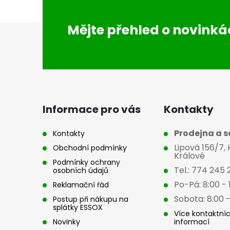
Z
Mějte přehled o novink
á
p
a
Informace pro vás
Kontakty
t
Prodejna a se
Kontakty
Lipová 156/7,
Obchodní podmínky
í
Králové
Podmínky ochrany
Tel.: 774 245 
osobních údajů
Po-Pá: 8:00 - 
Reklamační řád
Sobota: 8:00 -
Postup při nákupu na
splátky ESSOX
Více kontaktní
Novinky
informací