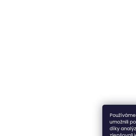
Používáme
umožnili p
díky analý
zlepšovali 