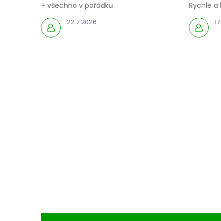
+ všechno v pořádku
Rychle a 
22.7.2026
17