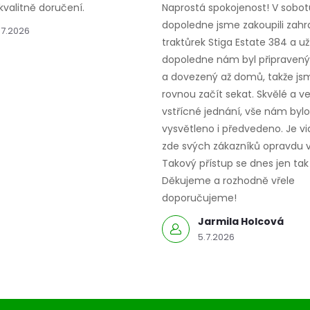
kvalitně doručení.
Naprostá spokojenost! V sobot
dopoledne jsme zakoupili zahr
.7.2026
traktůrek Stiga Estate 384 a už
dopoledne nám byl připravený,
a dovezený až domů, takže js
rovnou začít sekat. Skvělé a v
vstřícné jednání, vše nám bylo
vysvětleno i předvedeno. Je vid
zde svých zákazníků opravdu v
Takový přístup se dnes jen tak 
Děkujeme a rozhodně vřele
doporučujeme!
Jarmila Holcová
5.7.2026