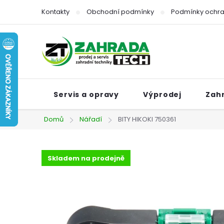
Přejít
Kontakty
Obchodní podmínky
Podmínky ochra
na
obsah
Servis a opravy
Výprodej
Zah
Domů
Nářadí
BITY HIKOKI 750361
Skladem na prodejně