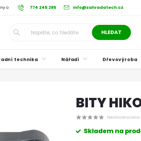
ny osobních údajů
774 245 285
Reklamační řád
info@zahradatech.cz
Postup při nákupu na s
HLEDAT
radní technika
Nářadí
Dřevovýroba
BITY HIKO
Neohodnoceno
Skladem na prod