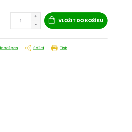
VLOŽIT DO KOŠÍKU
lídací pes
Sdílet
Tisk