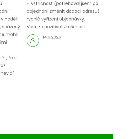
u
+ Vstřícnost (potřeboval jsem po
adní
objednání změnit dodací adresu),
 v neděli
rychlé vyřízení objednávky.
 seřízený
Veskrze pozitivní zkušenost.
me mohli
14.6.2026
elmi
ět, že si
áží.
nevidí.