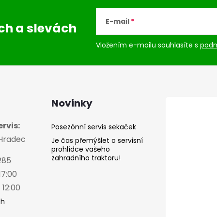
E-mail
ách
a slevách
Vložením e-mailu souhlasíte s
podm
Novinky
rvis:
Posezónní servis sekaček
 Hradec
Je čas přemýšlet o servisní
prohlídce vašeho
zahradního traktoru!
285
17:00
 12:00
ch