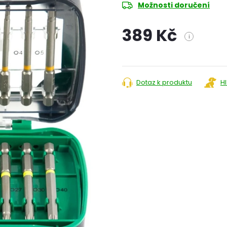
Možnosti doručení
389 Kč
i
Měrná
cena:
Dotaz k produktu
H