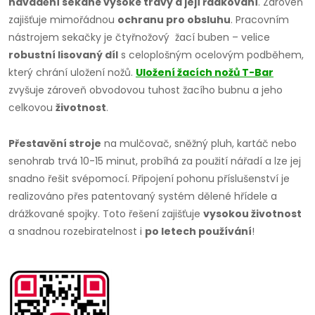
navádění sekané vysoké trávy a její řádkování
. Zároveň
zajišťuje mimořádnou
ochranu pro obsluhu
. Pracovním
nástrojem sekačky je čtyřnožový žací buben – velice
robustní lisovaný díl
s celoplošným ocelovým podběhem,
který chrání uložení nožů.
Uložení žacích nožů T-Bar
zvyšuje zároveň obvodovou tuhost žacího bubnu a jeho
celkovou
životnost
.
Přestavění stroje
na mulčovač, sněžný pluh, kartáč nebo
senohrab trvá 10-15 minut, probíhá za použití nářadí a lze jej
snadno řešit svépomocí. Připojení pohonu příslušenství je
realizováno přes patentovaný systém dělené hřídele a
drážkované spojky. Toto řešení zajišťuje
vysokou životnost
a snadnou rozebiratelnost i
po letech používání
!