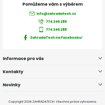
info
@
zahradatech.cz
774 245 285
774 245 288
ZahradaTech na Facebooku!
Informace pro vás
Kontakty
Novinky
Copyright 2026
ZAHRADATECH
. Všechna práva vyhrazena.