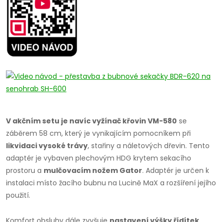
V akčním setu je navíc vyžínač křovin VM-580
se
záběrem 58 cm, který je vynikajícím pomocníkem při
likvidaci vysoké trávy
, stařiny a náletových dřevin. Tento
adaptér je vybaven plechovým HDG krytem sekacího
prostoru a
mulčovacím nožem Gator
. Adaptér je určen k
instalaci místo žacího bubnu na Lucině MaX a rozšíření jejího
použití.
Komfort obsluhy dále zvyšuje
nastavení výšky řídítek