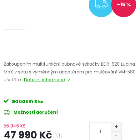
ZDARM
–15 %
Zakoupením multifunkční bubnové sekačky BDR-620 Lucina
MaX v setu s výměnným adaptérem pro mulčování VM-580
ušetříte.
Detailní informace
Skladem
3 ks
Možnosti doručení
56 846 Kč
47 990 Kč
i