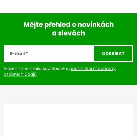
Mějte přehled o novinkách
a slevách
Z
á
E-mail
ODEBÍRAT
p
Vložením e-mailu souhlasíte s
podmínkami ochrany
osobních údajů
a
t
í