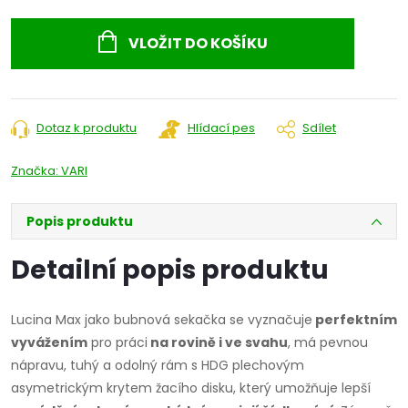
Měrná
cena:
VLOŽIT DO KOŠÍKU
Dotaz k produktu
Hlídací pes
Sdílet
Značka:
VARI
Popis produktu
Detailní popis produktu
Lucina Max jako bubnová sekačka se vyznačuje
perfektním
vyvážením
pro práci
na rovině i ve svahu
, má pevnou
nápravu, tuhý a odolný rám s HDG plechovým
asymetrickým krytem žacího disku, který umožňuje lepší