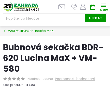
Přejít
NÁKUPNÍ
na
KOŠÍK
obsah
HLEDAT
VARI Multifunkční nosiče MaX
Bubnová sekačka BDR-
620 Lucina MaX + VM-
580
Neohodnoceno
Podrobnosti hodnocení
Kód produktu:
4593