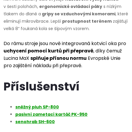
v šesti polohách,
ergonomické ovládací páky
s nízkým
tlakem do dlaně a
gripy se vzduchovými komorami
, které
eliminují mikrovibrace. Lepší
prostupnost terénem
zajišťují
velká 8“ foukaná kola se šípovým vzorem.
D
o rámu stroje jsou nově integrovaná kotvicí oka pro
uchycení pomocí kurtů při přepravě
, díky čemuž
Lucina MaX
splňuje přísnou normu
Evropské Unie
pro zajištění nákladu při přepravě.
Příslušenství
sněžný pluh SP-800
pasivní zametací kartáč PK-950
senohrab SH-600