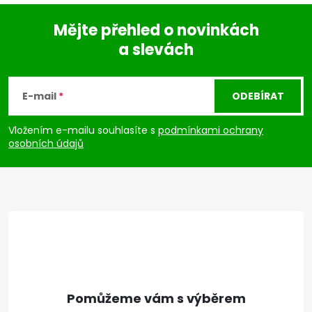
Mějte přehled o novinkách
a slevách
Z
á
E-mail
ODEBÍRAT
p
Vložením e-mailu souhlasíte s
podmínkami ochrany
osobních údajů
a
t
í