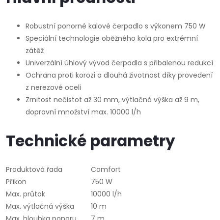
Robustní ponorné kalové čerpadlo s výkonem 750 W
Speciální technologie oběžného kola pro extrémní
zátěž
Univerzální úhlový vývod čerpadla s přibalenou redukcí
Ochrana proti korozi a dlouhá životnost díky provedení
z nerezové oceli
Zrnitost nečistot až 30 mm, výtlačná výška až 9 m,
dopravní množství max. 10000 l/h
Technické parametry
Produktová řada
Comfort
Příkon
750 W
Max. průtok
10000 l/h
Max. výtlačná výška
10 m
Max. hloubka ponoru
7 m