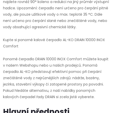
najdete rovněž 90° koleno a redukci na jiný průměr výstupní
hadice. Upozornění: čerpadlo není určeno pro čerpání pitné
vody, ale pouze užitkové vody o max. teplotě 35 °C. Dále
není určeno pro čerpání slané nebo znečištěné vody, nebo
vody obsahující agresivní chemické látky.
Kupte si ponorné kalové čerpadlo AL-KO DRAIN 10000 INOX
Comfort
Ponorné čerpadlo DRAIN 10000 INOX Comfort můžete koupit
v našem Webshopu nebo u našich prodejců. Ponorná
čerpadla AL-KO představují efektivní pomoc při čerpání
znečištěné vody z nejrůznějších zdrojů: nádrže, bazény,
jezírka, stavební výkopy či zatopené prostory po povodni.
Pokud hledáte alternativu, z naší nabídky ponorných
kalových čerpadel řady DRAIN si zcela jistě vyberete.
Hlavní přednosti