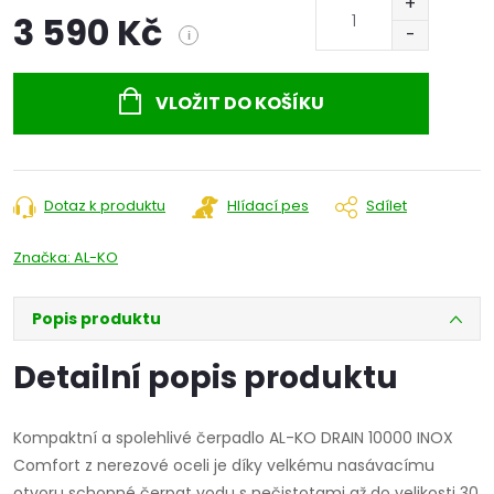
3 590 Kč
i
Měrná
cena:
VLOŽIT DO KOŠÍKU
Dotaz k produktu
Hlídací pes
Sdílet
Značka:
AL-KO
Popis produktu
Detailní popis produktu
Kompaktní a spolehlivé čerpadlo AL-KO DRAIN 10000 INOX
Comfort z nerezové oceli je díky velkému nasávacímu
otvoru schopné čerpat vodu s nečistotami až do velikosti 30