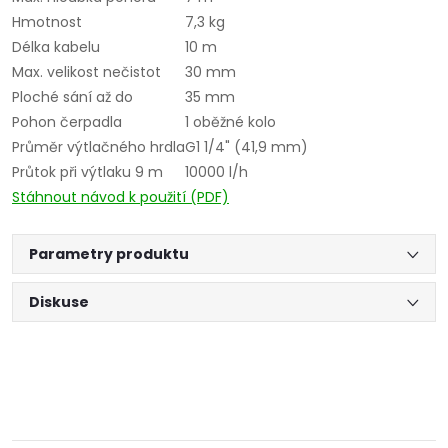
Hmotnost
7,3 kg
Délka kabelu
10 m
Max. velikost nečistot
30 mm
Ploché sání až do
35 mm
Pohon čerpadla
1 oběžné kolo
Průměr výtlačného hrdla
G1 1/4" (41,9 mm)
Průtok při výtlaku 9 m
10000 l/h
Stáhnout návod k použití (PDF)
Parametry produktu
Diskuse