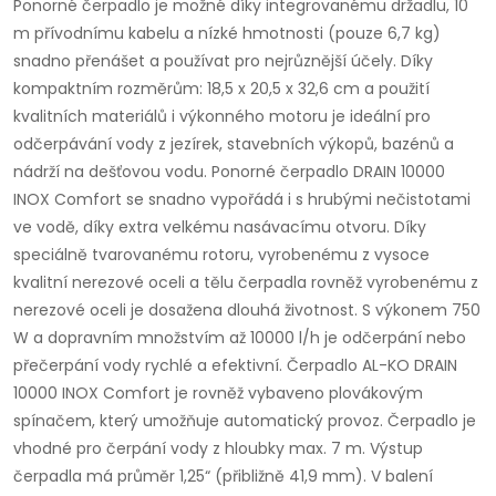
Ponorné čerpadlo je možné díky integrovanému držadlu, 10
m přívodnímu kabelu a nízké hmotnosti (pouze 6,7 kg)
snadno přenášet a používat pro nejrůznější účely. Díky
kompaktním rozměrům: 18,5 x 20,5 x 32,6 cm a použití
kvalitních materiálů i výkonného motoru je ideální pro
odčerpávání vody z jezírek, stavebních výkopů, bazénů a
nádrží na dešťovou vodu. Ponorné čerpadlo DRAIN 10000
INOX Comfort se snadno vypořádá i s hrubými nečistotami
ve vodě, díky extra velkému nasávacímu otvoru. Díky
speciálně tvarovanému rotoru, vyrobenému z vysoce
kvalitní nerezové oceli a tělu čerpadla rovněž vyrobenému z
nerezové oceli je dosažena dlouhá životnost. S výkonem 750
W a dopravním množstvím až 10000 l/h je odčerpání nebo
přečerpání vody rychlé a efektivní. Čerpadlo AL-KO DRAIN
10000 INOX Comfort je rovněž vybaveno plovákovým
spínačem, který umožňuje automatický provoz. Čerpadlo je
vhodné pro čerpání vody z hloubky max. 7 m. Výstup
čerpadla má průměr 1,25“ (přibližně 41,9 mm). V balení