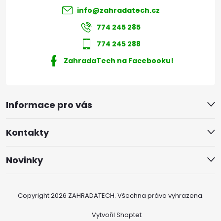
info
@
zahradatech.cz
774 245 285
774 245 288
ZahradaTech na Facebooku!
Informace pro vás
Kontakty
Novinky
Copyright 2026
ZAHRADATECH
. Všechna práva vyhrazena.
Vytvořil Shoptet