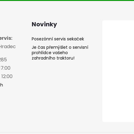
Novinky
rvis:
Posezónní servis sekaček
 Hradec
Je čas přemýšlet o servisní
prohlídce vašeho
zahradního traktoru!
285
17:00
 12:00
ch