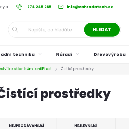
ny osobních údajů
774 245 285
Reklamační řád
info@zahradatech.cz
Postup při nákupu na s
HLEDAT
radní technika
Nářadí
Dřevovýroba
nství ke skleníkům LanitPLast
Čistící prostředky
Čistící prostředky
Ř
NEJPRODÁVANĚJŠÍ
NEJLEVNĚJŠÍ