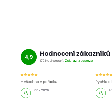
í
Hodnocení zákazníků
4,9
172 hodnocení
Zobrazit recenze
+ všechno v pořádku
Rychle a 
22.7.2026
17
i