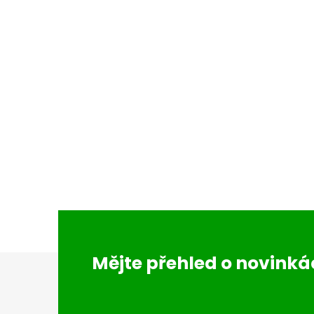
Z
Mějte přehled o novink
á