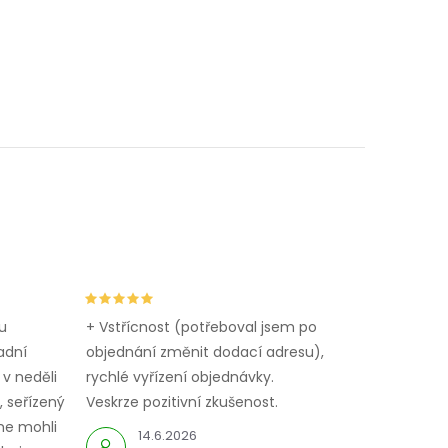
u
+ Vstřícnost (potřeboval jsem po
adní
objednání změnit dodací adresu),
 v neděli
rychlé vyřízení objednávky.
 seřízený
Veskrze pozitivní zkušenost.
me mohli
14.6.2026