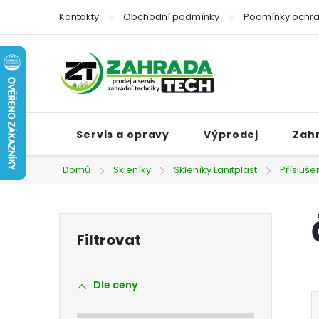
Přejít
Kontakty
Obchodní podmínky
Podmínky ochra
na
obsah
Servis a opravy
Výprodej
Zah
Domů
Skleníky
Skleníky Lanitplast
Přísluše
P
o
Dle ceny
s