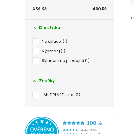
t
459
Kč
460
Kč
r
1
Dle štítku
a
Na skladě
1
n
Výprodej
1
Skladem na prodejně
1
n
í
i
í
Značky
p
LANIT PLAST, s.r.o.
1
a
n