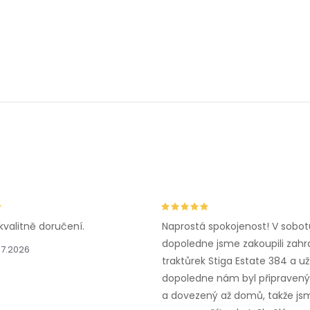
c
p
r
v
k
y
v
kvalitně doručení.
Naprostá spokojenost! V sobot
ý
dopoledne jsme zakoupili zahr
.7.2026
traktůrek Stiga Estate 384 a už
p
dopoledne nám byl připravený,
a dovezený až domů, takže js