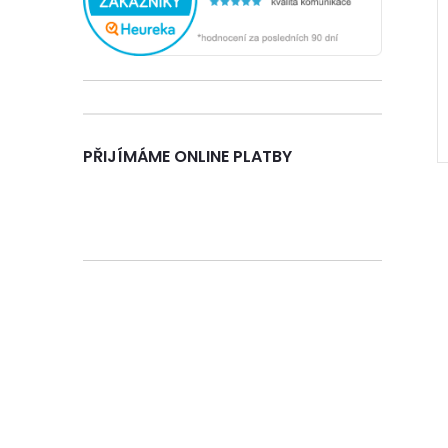
e
l
PŘIJÍMÁME ONLINE PLATBY
l