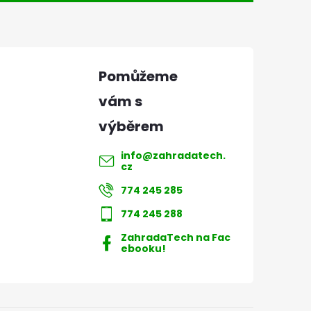
info
@
zahradatech.
cz
774 245 285
774 245 288
ZahradaTech na Fac
ebooku!