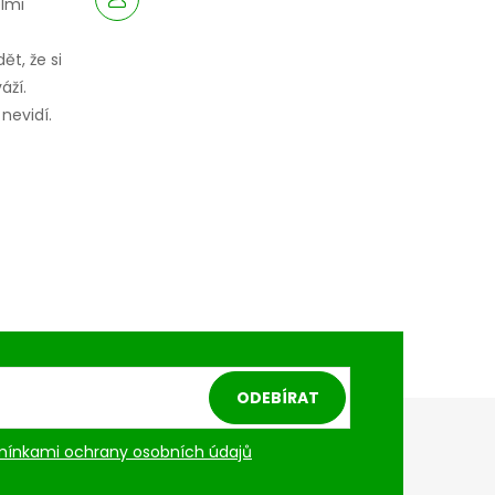
elmi
ět, že si
áží.
nevidí.
ODEBÍRAT
ínkami ochrany osobních údajů