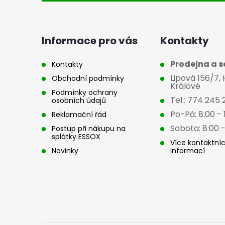
p
a
Informace pro vás
Kontakty
t
Prodejna a se
Kontakty
Lipová 156/7,
Obchodní podmínky
í
Králové
Podmínky ochrany
Tel.: 774 245 
osobních údajů
Po-Pá: 8:00 - 
Reklamační řád
Sobota: 8:00 -
Postup při nákupu na
splátky ESSOX
Více kontaktní
Novinky
informací