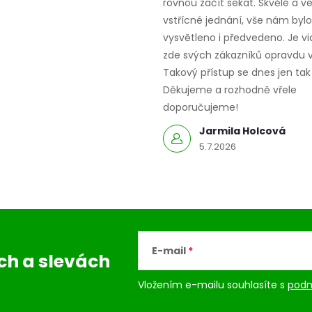
rovnou začít sekat. Skvělé a v
s
vstřícné jednání, vše nám bylo
u
vysvětleno i předvedeno. Je vid
zde svých zákazníků opravdu v
Takový přístup se dnes jen tak 
Děkujeme a rozhodně vřele
doporučujeme!
Jarmila Holcová
5.7.2026
E-mail
ách
a slevách
Vložením e-mailu souhlasíte s
podm