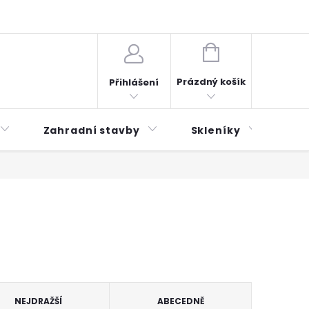
plátky ESSOX
Novinky
NÁKUPNÍ
KOŠÍK
Prázdný košík
Přihlášení
Zahradní stavby
Skleníky
Mu
NEJDRAŽŠÍ
ABECEDNĚ