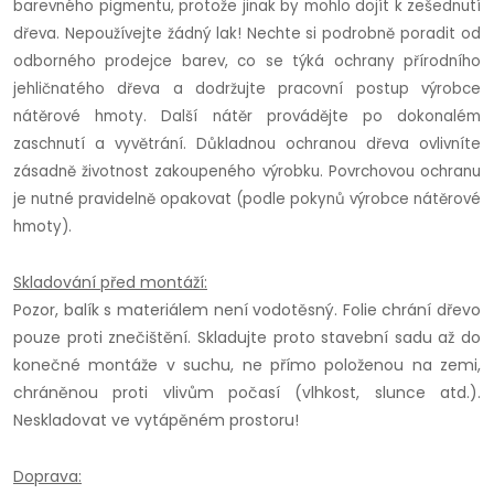
barevného pigmentu, protože jinak by mohlo dojít k zešednutí
dřeva. Nepoužívejte žádný lak! Nechte si podrobně poradit od
odborného prodejce barev, co se týká ochrany přírodního
jehličnatého dřeva a dodržujte pracovní postup výrobce
nátěrové hmoty. Další nátěr provádějte po dokonalém
zaschnutí a vyvětrání. Důkladnou ochranou dřeva ovlivníte
zásadně životnost zakoupeného výrobku. Povrchovou ochranu
je nutné pravidelně opakovat (podle pokynů výrobce nátěrové
hmoty).
Skladování před montáží:
Pozor, balík s materiálem není vodotěsný. Folie chrání dřevo
pouze proti znečištění. Skladujte proto stavební sadu až do
konečné montáže v suchu, ne přímo položenou na zemi,
chráněnou proti vlivům počasí (vlhkost, slunce atd.).
Neskladovat ve vytápěném prostoru!
Doprava: