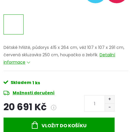
Dětské hřiště, půdorys 415 x 264 cm, věž 107 x 107 x 291 cm,
červená skluzavka 250 cm, houpačka a žebřík.
Detailní
informace
Skladem
1 ks
Možnosti doručení
20 691 Kč
i
Měrná
cena:
VLOŽIT DO KOŠÍKU