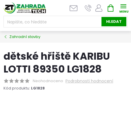
Přejít
NÁKUPNÍ
na
KOŠÍK
obsah
HLEDAT
Zahradní stavby
dětské hřiště KARIBU
LOTTI 89350 LG1828
Neohodnoceno
Podrobnosti hodnocení
Kód produktu:
LG1828