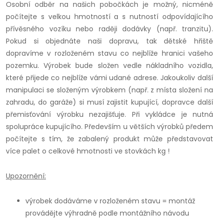
Osobní odběr na našich pobočkách je možný, nicméně
počítejte s velkou hmotností a s nutností odpovídajícího
přívěsného vozíku nebo raději dodávky (např. tranzitu).
Pokud si objednáte naši dopravu, tak dětské hřiště
dopravíme v rozloženém stavu co nejblíže hranici vašeho
pozemku. Výrobek bude složen vedle nákladního vozidla,
které přijede co nejblíže vámi udané adrese. Jakoukoliv další
manipulaci se složeným výrobkem (např. z místa složení na
zahradu, do garáže) si musí zajistit kupující, dopravce další
přemisťování výrobku nezajišťuje. Při vykládce je nutná
spolupráce kupujícího. Především u větších výrobků předem
počítejte s tím, že zabalený produkt může představovat
více palet o celkové hmotnosti ve stovkách kg !
Upozornění:
výrobek dodáváme v rozloženém stavu = montáž
provádějte výhradně podle montážního návodu