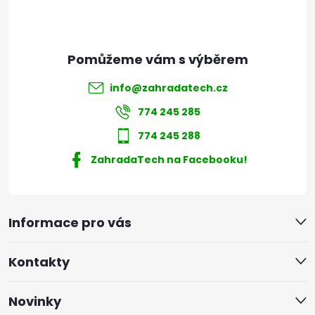
info
@
zahradatech.cz
774 245 285
774 245 288
ZahradaTech na Facebooku!
Informace pro vás
Kontakty
Novinky