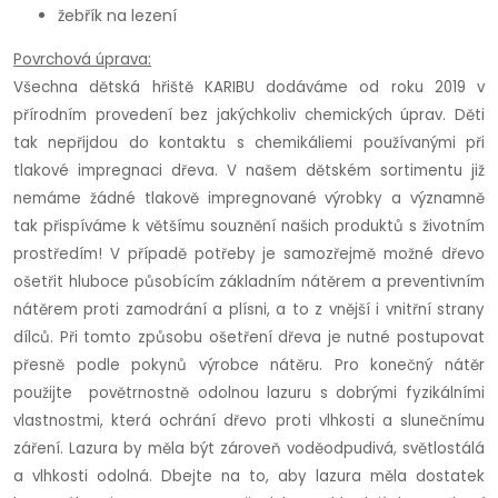
žebřík na lezení
Povrchová úprava:
Všechna dětská hřiště KARIBU dodáváme od roku 2019 v
přírodním provedení bez jakýchkoliv chemických úprav. Děti
tak nepřijdou do kontaktu s chemikáliemi používanými při
tlakové impregnaci dřeva. V našem dětském sortimentu již
nemáme žádné tlakově impregnované výrobky a významně
tak přispíváme k většímu souznění našich produktů s životním
prostředím! V případě potřeby je samozřejmě možné dřevo
ošetřit hluboce působícím základním nátěrem a preventivním
nátěrem proti zamodrání a plísni, a to z vnější i vnitřní strany
dílců. Při tomto způsobu ošetření dřeva je nutné postupovat
přesně podle pokynů výrobce nátěru.
Pro konečný nátěr
použijte povětrnostně odolnou lazuru s dobrými fyzikálními
vlastnostmi, která ochrání dřevo proti vlhkosti a slunečnímu
záření. Lazura by měla být zároveň voděodpudivá, světlostálá
a vlhkosti odolná. Dbejte na to, aby lazura měla dostatek