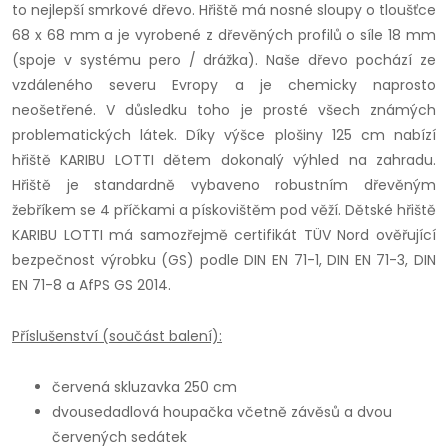
to nejlepší smrkové dřevo. Hřiště má nosné sloupy o tloušťce
68 x 68 mm a je vyrobené z dřevěných profilů o síle 18 mm
(spoje v systému pero / drážka). Naše dřevo pochází ze
vzdáleného severu Evropy a je chemicky naprosto
neošetřené. V důsledku toho je prosté všech známých
problematických látek. Díky výšce plošiny 125 cm nabízí
hřiště KARIBU LOTTI dětem dokonalý výhled na zahradu.
Hřiště je standardně vybaveno robustním dřevěným
žebříkem se 4 příčkami a pískovištěm pod věží. Dětské hřiště
KARIBU LOTTI má samozřejmě certifikát TÜV Nord ověřující
bezpečnost výrobku (GS) podle DIN EN 71-1, DIN EN 71-3, DIN
EN 71-8 a AfPS GS 2014.
Příslušenství (součást balení):
červená skluzavka 250 cm
dvousedadlová houpačka včetně závěsů a dvou
červených sedátek