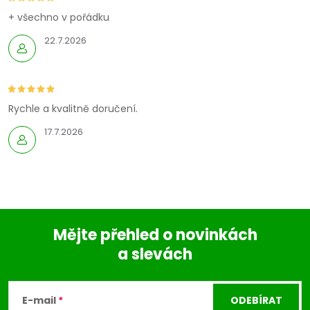
+ všechno v pořádku
22.7.2026
Rychle a kvalitně doručení.
17.7.2026
Mějte přehled o novinkách
a slevách
Z
á
E-mail
ODEBÍRAT