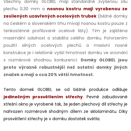
Všechny domky GLOBEL mají standardně zvýšenou sílu
plechu 0,30 mm a
nosnou kostru mají vyrobenou ze
zesílených uzavřených ocelových trubek
(běžné domky
na českém a slovenském trhu mívají nosnou kostru pouze z
tenkostěnné profilované ocelové lišty). Tím je zajištěna
maximální odolnost a stabilita celého domku. Potvrzením
použití silných ocelových plechů a masivní nosné
konstrukce je i relativně vyšší hmotnost domku ve srovnání
s rozměrově shodnou konkurencí.
Domky GLOBEL jsou
proto výrazně robustnější než ostatní domky jiných
značek a mají o cca 20% větší hmotnost.
Tento domek GLOBEL se od běžné produkce odlišuje
jedinečným prosvětlením střechy
.
Pevné zabudované
střešní okno je vyrobené tak, že jeden plechový díl střechy je
nahrazen rozměrově shodným dílem ze sklolaminátu. Díky
prosvětlení střechy je v domku dostatek světla.