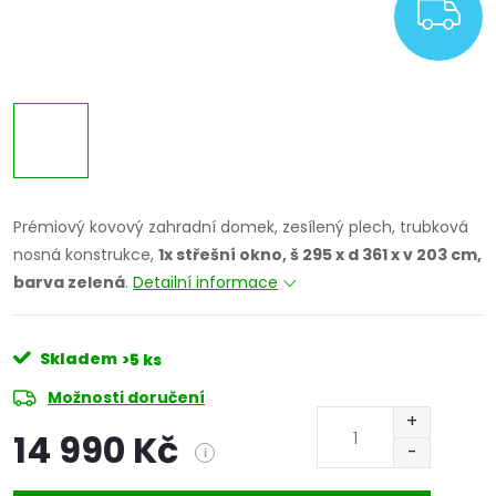
Z
Prémiový kovový zahradní domek, zesílený plech, trubková
nosná konstrukce,
1x střešní okno, š 295 x d 361 x v 203 cm,
barva zelená
.
Detailní informace
Skladem
>5 ks
Možnosti doručení
14 990 Kč
i
Měrná