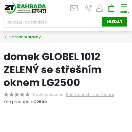
Přejít
NÁKUPNÍ
na
KOŠÍK
obsah
HLEDAT
Zahradní stavby
domek GLOBEL 1012
ZELENÝ se střešním
oknem LG2500
Neohodnoceno
Podrobnosti hodnocení
Kód produktu:
LG2500