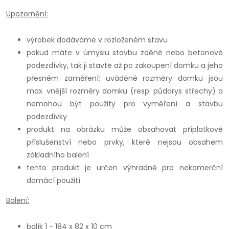
Upozornění:
výrobek dodáváme v rozloženém stavu
pokud máte v úmyslu stavbu zděné nebo betonové
podezdívky, tak ji stavte až po zakoupení domku a jeho
přesném zaměření; uváděné rozměry domku jsou
max. vnější rozměry domku (resp. půdorys střechy) a
nemohou být použity pro vyměření a stavbu
podezdívky
produkt na obrázku může obsahovat příplatkové
příslušenství nebo prvky, které nejsou obsahem
základního balení
tento produkt je určen výhradně pro nekomerční
domácí použití
Balení:
balík 1 - 184 x 82 x 10 cm