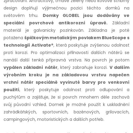
zpracování. Antracitový, tmavě zelený nebo kovově stříbrný
design doplňují výjimečnou pozici těchto domků na
světovém trhu.
Domky GLOBEL jsou dodávány ve
speciální povrchové antikorozní úpravě.
Základní
materiál je galvanicky pozinkován. Základna je poté
potažena
špičkovým metalickým povlakem BlueScope s
technologií Activate®
, která poskytuje zvýšenou odolnost
proti korozi. Pro optimalizaci přilnavosti dalších nátěrů se
nanáší další tenká přípravná vrstva. Na povrch je potom
vypálen základní nátěr
, který zabraňuje korozi.
V dalším
výrobním kroku je na základovou vrstvu napečen
vrchní nátěr speciálně vyvinuté barvy pro venkovní
použití
, který poskytuje odolnost proti odlupování a
puchýřům a zajišťuje, že si povrch mnohem déle zachová
svůj původní vzhled. Domek je možné použít k uskladnění
zahrádkářských, sportovních, bazénových, grilovacích,
campingových, motoristických a dalších potřeb.