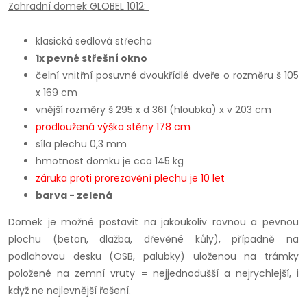
Zahradní domek GLOBEL 1012:
klasická sedlová střecha
1x pevné střešní okno
čelní vnitřní posuvné dvoukřídlé dveře o rozměru š 105
x 169 cm
vnější rozměry š 295 x d 361 (hloubka) x v 203 cm
prodloužená výška stěny 178 cm
síla plechu 0,3 mm
hmotnost domku je cca 145 kg
záruka proti prorezavění plechu je 10 let
barva -
zelená
Domek je možné postavit na jakoukoliv rovnou a pevnou
plochu (beton, dlažba, dřevěné kůly), případně na
podlahovou desku (OSB, palubky) uloženou na trámky
položené na zemní vruty = nejjednodušší a nejrychlejší, i
když ne nejlevnější řešení.