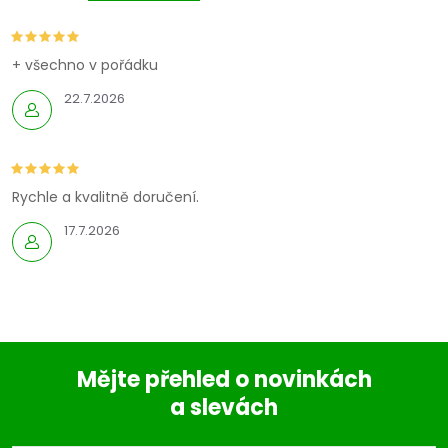
+ všechno v pořádku
22.7.2026
Rychle a kvalitně doručení.
17.7.2026
Mějte přehled o novinkách
a slevách
Z