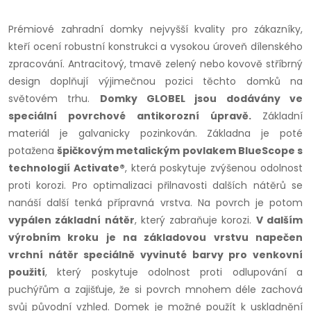
Prémiové zahradní domky nejvyšší kvality pro zákazníky,
kteří ocení robustní konstrukci a vysokou úroveň dílenského
zpracování. Antracitový, tmavě zelený nebo kovově stříbrný
design doplňují výjimečnou pozici těchto domků na
světovém trhu.
Domky GLOBEL jsou dodávány ve
speciální povrchové antikorozní úpravě.
Základní
materiál je galvanicky pozinkován. Základna je poté
potažena
špičkovým metalickým povlakem BlueScope s
technologií Activate®
, která poskytuje zvýšenou odolnost
proti korozi. Pro optimalizaci přilnavosti dalších nátěrů se
nanáší další tenká přípravná vrstva. Na povrch je potom
vypálen základní nátěr
, který zabraňuje korozi.
V dalším
výrobním kroku je na základovou vrstvu napečen
vrchní nátěr speciálně vyvinuté barvy pro venkovní
použití
, který poskytuje odolnost proti odlupování a
puchýřům a zajišťuje, že si povrch mnohem déle zachová
svůj původní vzhled. Domek je možné použít k uskladnění