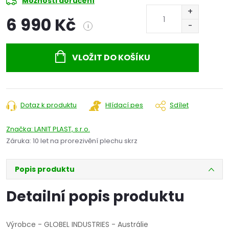
Možnosti doručení
6 990 Kč
i
Měrná
cena:
VLOŽIT DO KOŠÍKU
Dotaz k produktu
Hlídací pes
Sdílet
Značka:
LANIT PLAST, s.r.o.
Záruka
:
10 let na prorezivění plechu skrz
Popis produktu
Detailní popis produktu
Výrobce - GLOBEL INDUSTRIES - Austrálie