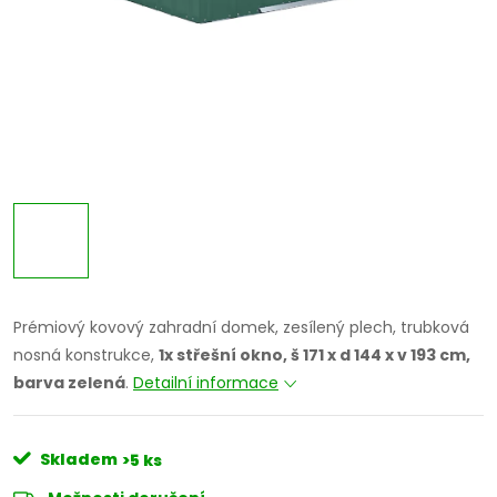
Prémiový kovový zahradní domek, zesílený plech, trubková
nosná konstrukce,
1x střešní okno, š 171 x d 144 x v 193 cm,
barva zelená
.
Detailní informace
Skladem
>5 ks