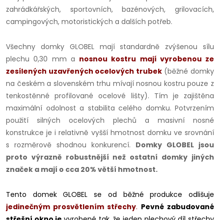
zahrádkářských, sportovních, bazénových, grilovacích,
campingových, motoristických a dalších potřeb.
Všechny domky GLOBEL mají standardně zvýšenou sílu
plechu 0,30 mm a
nosnou kostru mají vyrobenou ze
zesílených uzavřených ocelových trubek
(běžné domky
na českém a slovenském trhu mívají nosnou kostru pouze z
tenkostěnné profilované ocelové lišty). Tím je zajištěna
maximální odolnost a stabilita celého domku. Potvrzením
použití silných ocelových plechů a masivní nosné
konstrukce je i relativně vyšší hmotnost domku ve srovnání
s rozměrově shodnou konkurencí.
Domky GLOBEL jsou
proto výrazně robustnější než ostatní domky jiných
značek a mají o cca 20% větší hmotnost.
Tento domek GLOBEL se od běžné produkce odlišuje
jedinečným prosvětlením střechy
.
Pevné zabudované
střešní okno je
vyrobené tak, že jeden plechový díl střechy