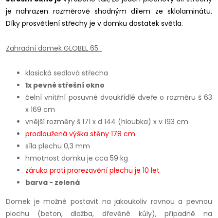
je nahrazen rozměrově shodným dílem ze sklolaminátu.
Díky prosvětlení střechy je v domku dostatek světla.
Zahradní domek GLOBEL 65:
klasická sedlová střecha
1x pevné střešní okno
čelní vnitřní posuvné dvoukřídlé dveře o rozměru š 63
x 169 cm
vnější rozměry š 171 x d 144 (hloubka) x v 193 cm
prodloužená výška stěny 178 cm
síla plechu 0,3 mm
hmotnost domku je cca 59 kg
záruka proti prorezavění plechu je 10 let
barva - zelená
Domek je možné postavit na jakoukoliv rovnou a pevnou
plochu (beton, dlažba, dřevěné kůly), případně na