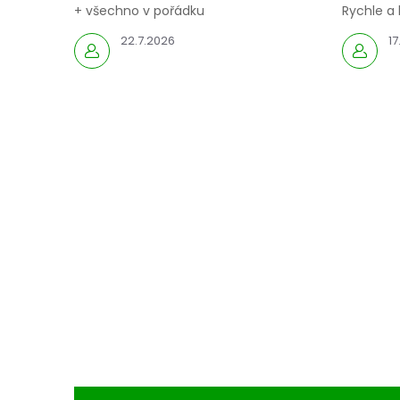
+ všechno v pořádku
Rychle a 
22.7.2026
17