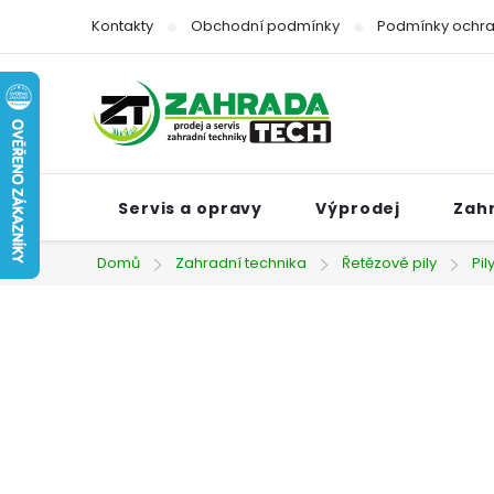
Přejít
Kontakty
Obchodní podmínky
Podmínky ochra
na
obsah
Servis a opravy
Výprodej
Zah
Domů
Zahradní technika
Řetězové pily
Pi