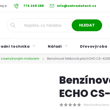
ny osobních údajů
774 245 285
Reklamační řád
info@zahradatech.cz
Postup při nákupu na s
HLEDAT
radní technika
Nářadí
Dřevovýroba
ly s benzínovým motorem
Benzínová řetězová pila ECHO CS-420
Benzínová
ECHO CS-
Neohodnoceno