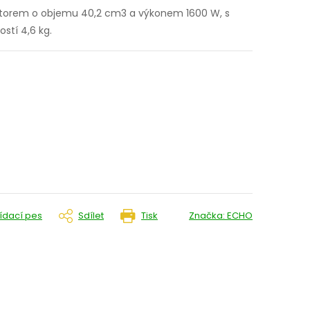
otorem o objemu 40,2 cm3 a výkonem 1600 W, s
stí 4,6 kg.
lídací pes
Sdílet
Tisk
Značka:
ECHO