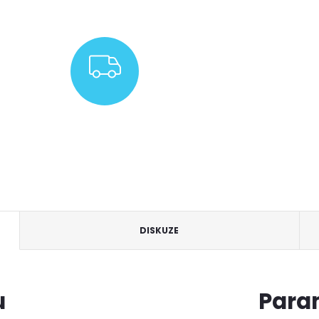
ZDARMA
DISKUZE
u
Para