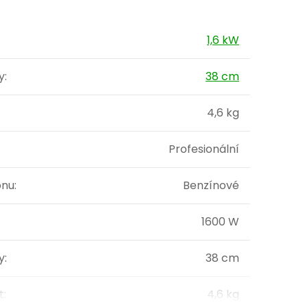
1,6 kW
y
:
38 cm
4,6 kg
Profesionální
onu
:
Benzínové
1600 W
y
:
38 cm
t
:
4,6 kg