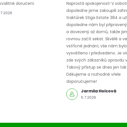
kvalitně doručení.
Naprostá spokojenost! V sobot
dopoledne jsme zakoupili zahr
.7.2026
traktůrek Stiga Estate 384 a už
dopoledne nám byl připravený,
a dovezený až domů, takže js
rovnou začít sekat. Skvělé a v
vstřícné jednání, vše nám bylo
vysvětleno i předvedeno. Je vid
zde svých zákazníků opravdu v
Takový přístup se dnes jen tak 
Děkujeme a rozhodně vřele
doporučujeme!
Jarmila Holcová
5.7.2026