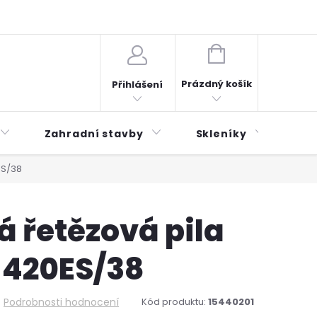
plátky ESSOX
Novinky
NÁKUPNÍ
KOŠÍK
Prázdný košík
Přihlášení
Zahradní stavby
Skleníky
Mu
ES/38
 řetězová pila
420ES/38
Podrobnosti hodnocení
Kód produktu:
15440201