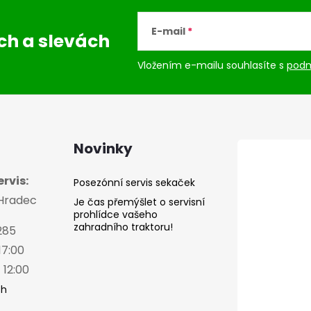
E-mail
ách
a slevách
Vložením e-mailu souhlasíte s
podm
Novinky
rvis:
Posezónní servis sekaček
 Hradec
Je čas přemýšlet o servisní
prohlídce vašeho
zahradního traktoru!
285
17:00
 12:00
ch