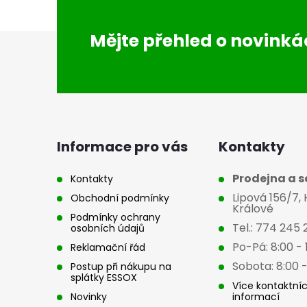
Z
Mějte přehled o novink
á
p
a
Informace pro vás
Kontakty
t
Prodejna a se
Kontakty
Lipová 156/7,
Obchodní podmínky
í
Králové
Podmínky ochrany
Tel.: 774 245 
osobních údajů
Po-Pá: 8:00 - 
Reklamační řád
Sobota: 8:00 -
Postup při nákupu na
splátky ESSOX
Více kontaktní
Novinky
informací