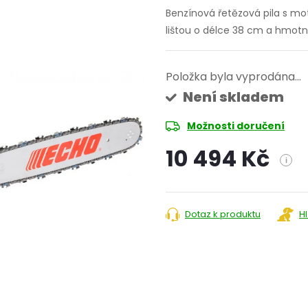
Benzínová řetězová pila s m
lištou o délce 38 cm a hmotno
Položka byla vyprodána…
Není skladem
Možnosti doručení
10 494 Kč
i
Měrná
cena:
Dotaz k produktu
H