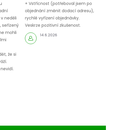
u
+ Vstřícnost (potřeboval jsem po
adní
objednání změnit dodací adresu),
 v neděli
rychlé vyřízení objednávky.
 seřízený
Veskrze pozitivní zkušenost.
me mohli
14.6.2026
elmi
ět, že si
áží.
nevidí.