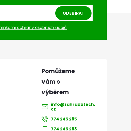
ODEBÍRAT
ínkami ochrany osobních údajů
info
@
zahradatech.
cz
774 245 285
774 245 288