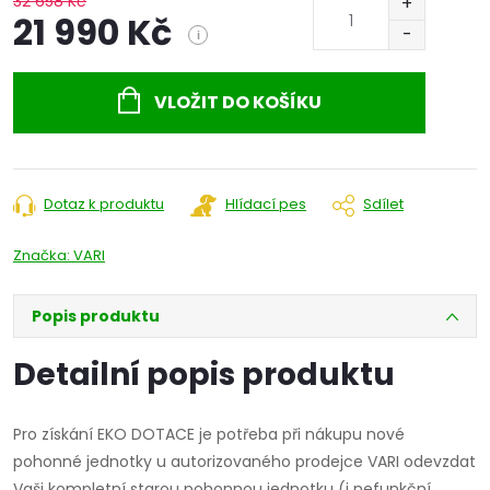
32 658 Kč
21 990 Kč
i
Měrná
cena:
VLOŽIT DO KOŠÍKU
Dotaz k produktu
Hlídací pes
Sdílet
Značka:
VARI
Popis produktu
Detailní popis produktu
Pro získání EKO DOTACE je potřeba při nákupu nové
pohonné jednotky u autorizovaného prodejce VARI odevzdat
Vaši kompletní starou pohonnou jednotku (i nefunkční,