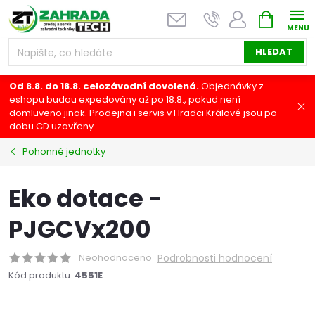
Přejít
NÁKUPNÍ
na
KOŠÍK
obsah
HLEDAT
Od 8.8. do 18.8. celozávodní dovolená.
Objednávky z
eshopu budou expedovány až po 18.8., pokud není
domluveno jinak. Prodejna i servis v Hradci Králové jsou po
dobu CD uzavřeny.
Pohonné jednotky
Eko dotace -
PJGCVx200
Neohodnoceno
Podrobnosti hodnocení
Kód produktu:
4551E