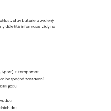
chlost, stav baterie a zvolený
chny důležité informace vždy na
, Sport) + tempomat
ro bezpečné zastavení
lní jízdu.
í vodou
zdních dat