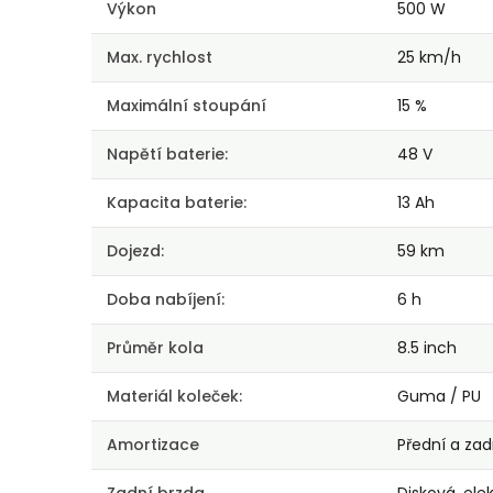
Výkon
500 W
Max. rychlost
25 km/h
Maximální stoupání
15 %
Napětí baterie:
48 V
Kapacita baterie:
13 Ah
Dojezd:
59 km
Doba nabíjení:
6 h
Průměr kola
8.5 inch
Materiál koleček:
Guma / PU
Amortizace
Přední a zad