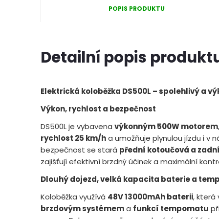
POPIS PRODUKTU
Detailní popis produkt
Elektrická koloběžka DS500L – spolehlivý a 
Výkon, rychlost a bezpečnost
DS500L je vybavena
výkonným 500W motorem
rychlost 25 km/h
a umožňuje plynulou jízdu i v 
bezpečnost se stará
přední kotoučová a zadn
zajišťují efektivní brzdný účinek a maximální kontr
Dlouhý dojezd, velká kapacita baterie a te
Koloběžka využívá
48V 13000mAh baterii
, která
brzdovým systémem
a
funkcí tempomatu
př