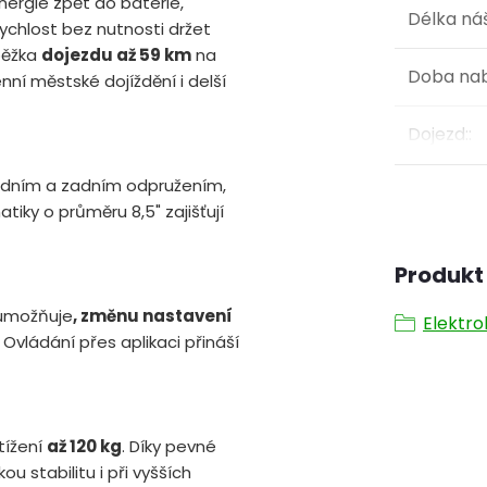
nergie zpět do baterie,
Délka ná
hlost bez nutnosti držet
běžka
dojezdu až 59 km
na
Doba nab
enní městské dojíždění i delší
Dojezd:
:
ředním a zadním odpružením,
tiky o průměru 8,5" zajišťují
Produkt 
 umožňuje
, změnu nastavení
Elektr
. Ovládání přes aplikaci přináší
tížení
až 120 kg
. Díky pevné
 stabilitu i při vyšších