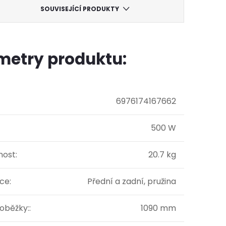
SOUVISEJÍCÍ PRODUKTY
metry produktu:
6976174167662
500 W
ost
:
20.7 kg
ace
:
Přední a zadní, pružina
loběžky:
:
1090 mm