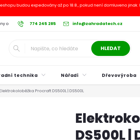
shopu budou expedovány až po 18.8., pokud není domluveno jinak. Pr
ny osobních údajů
774 245 285
Reklamační řád
info@zahradatech.cz
Postup při nákupu na s
HLEDAT
radní technika
Nářadí
Dřevovýroba
Elektrokoloběžka Procraft DS500L | DS500L
Elektroko
DS500L |