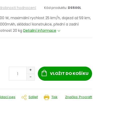
drobnosti hodnocení
Kód produktu:
DS500L
500 W, maximální rychlost 25 km/h, dojezd až 59 km,
3000mAh, skládací konstrukce, přední a zadní
motnost 20 kg
Detailní informace
VLOŽIT DO KOŠÍKU
lídací pes
Sdílet
Tisk
Značka:
Procraft