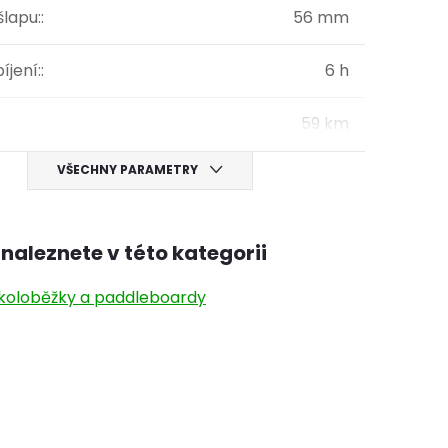
šlapu:
:
56 mm
íjení:
:
6 h
59 km
VŠECHNY PARAMETRY
naleznete v této kategorii
okoloběžky a paddleboardy