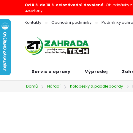
Přejít
Od 8.8. do 18.8. celozávodní dovolená.
Objednávky z e
uzavřeny.
na
obsah
Kontakty
Obchodní podmínky
Podmínky ochra
Servis a opravy
Výprodej
Zah
Domů
Nářadí
Koloběžky & paddleboardy