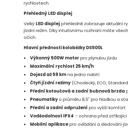
rychlostech.
Přehledný LED displej
Velký
LED displej
přehledně zobrazuje aktuální ry
jízdní režim. Díky intuitivnímu rozhraní máte vše
očích.
Hlavní přednosti koloběžky DS500L
Výkonný 500W motor
pro plynulou jízdu
Maximální rychlost 25 km/h
Dojezd až 59 km
na jedno nabití
Čtyři jízdní režimy
(Chodecký, ECO, Standard
Přední kotoučová a zadní bubnová brzda
p
Pneumatiky
o průměru 8,5" pro hladkou a stabi
Přední a zadní odpružení
pro vyšší komfort
Voděodolnost IPX4
– ochrana před stříkajíc
Mobilní aplikace
pro ovládání a sledování jí