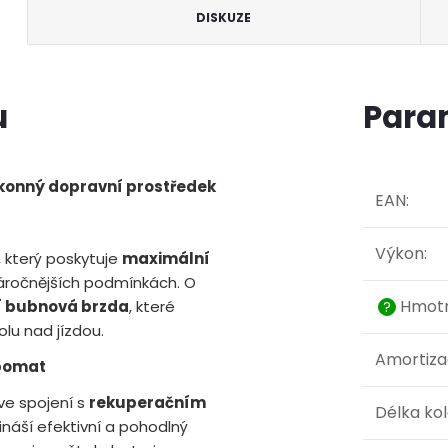
DISKUZE
u
Para
výkonný dopravní prostředek
EAN
:
Výkon
:
, který poskytuje
maximální
náročnějších podmínkách. O
Hmotn
í bubnová brzda
, které
?
olu nad jízdou.
Amortiz
mpomat
 ve spojení s
rekuperačním
Délka ko
ináší efektivní a pohodlný