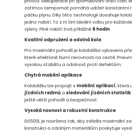
provoz. Rekuperace při zpomalování vrací část e
zatímco tempomat pomáhá udržet konstantní ryc
páčku plynu. Díky této technologii dosahuje kolo
jedno nabití. To z ní činí ideální volbu pro každod
výlety. Plné nabití trvá přibližně
6 hodin
.
Kvalitní odpružení a odolná kola
Pro maximální pohodlí je koloběžka vybavena p
které efektivně tlumí nerovnosti na cestě. Pneuma
vysokou stabilitu a odolnost proti defektům.
Chytrá mobilní aplikace
Koloběžku lze propojit s
mobilní aplikací
, která
jízdních režimů
a
sledování jízdních statistik
ještě větší pohodlí a bezpečnost.
Vysoká nosnost a robustní konstrukce
DS500L je navržena tak, aby zvládla maximální za
konstrukci a odolným materiálům poskytuje vysokou