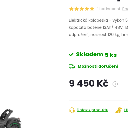
1 hodnocení
Po
Elektrická koloběžka - výkon 
kapacita baterie 13Ah/ 48V, 1
odpružení, nosnost 120 kg, h
Skladem
5 ks
Možnosti doručení
9 450 Kč
i
Měrná
cena:
Dotaz k produktu
H