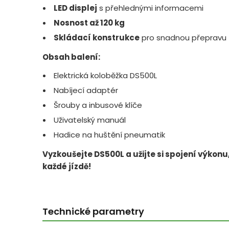
LED displej
s přehlednými informacemi
Nosnost až 120 kg
Skládací konstrukce
pro snadnou přepravu
Obsah balení:
Elektrická koloběžka DS500L
Nabíjecí adaptér
Šrouby a inbusové klíče
Uživatelský manuál
Hadice na huštění pneumatik
Vyzkoušejte DS500L a užijte si spojení výkonu
každé jízdě!
Technické parametry