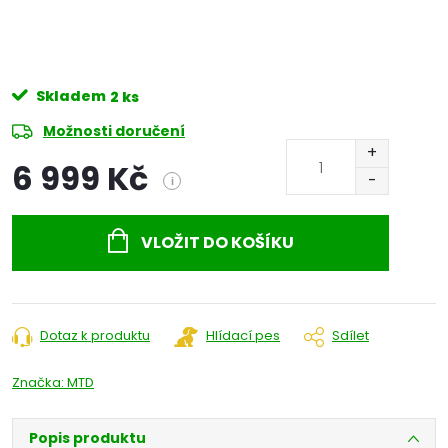
Skladem
2 ks
Možnosti doručení
6 999 Kč
i
Měrná
cena:
VLOŽIT DO KOŠÍKU
Dotaz k produktu
Hlídací pes
Sdílet
Značka:
MTD
Popis produktu