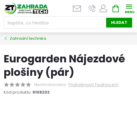
Přejít
NÁKUPNÍ
na
KOŠÍK
obsah
HLEDAT
Zahradní technika
Eurogarden Nájezdové
plošiny (pár)
Neohodnoceno
Podrobnosti hodnocení
Kód produktu:
9108202