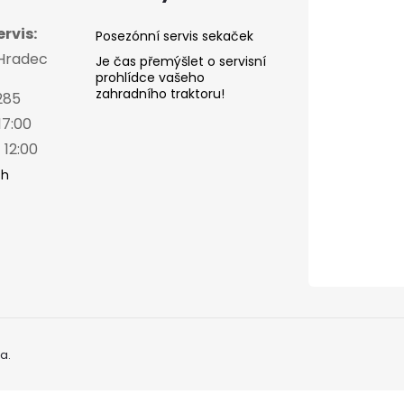
rvis:
Posezónní servis sekaček
 Hradec
Je čas přemýšlet o servisní
prohlídce vašeho
zahradního traktoru!
285
17:00
 12:00
ch
a.