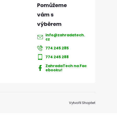
info
@
zahradatech.
cz
774 245 285
774 245 288
ZahradaTech na Fac
ebooku!
Vytvořil Shoptet