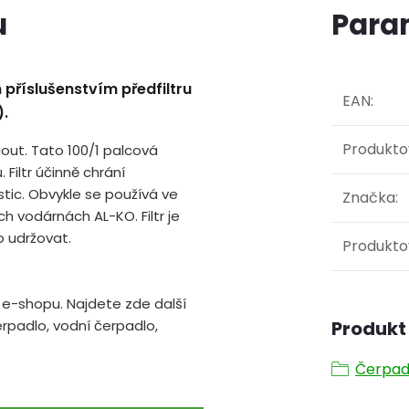
u
Para
m příslušenstvím předfiltru
EAN
:
).
Produkto
out. Tato 100/1 palcová
 Filtr účinně chrání
ic. Obvykle se používá ve
Značka
:
 vodárnách AL-KO. Filtr je
o udržovat.
Produkto
m e-shopu. Najdete zde další
erpadlo, vodní čerpadlo,
Produkt 
Čerpad