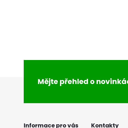
Z
Mějte přehled o novink
á
p
a
Informace pro vás
Kontakty