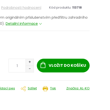
Podrobnosti hodnocení
Kód produktu:
113718
itým originálním příslušenstvím předfiltru zahradního
20).
Detailní informace
VLOŽIT DO KOŠÍKU
lídací pes
Sdílet
Tisk
Značka:
AL-KO