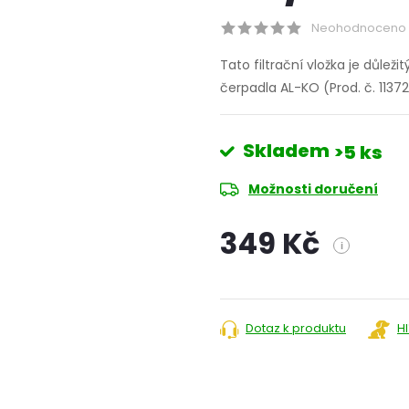
Neohodnoceno
Tato filtrační vložka je důlež
čerpadla AL-KO (Prod. č. 1137
Skladem
>5 ks
Možnosti doručení
349 Kč
i
Měrná
cena:
Dotaz k produktu
H