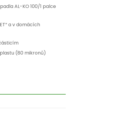
erpadla AL-KO 100/1 palce
JET“ a v domácích
částicím
plastu (80 mikronů)