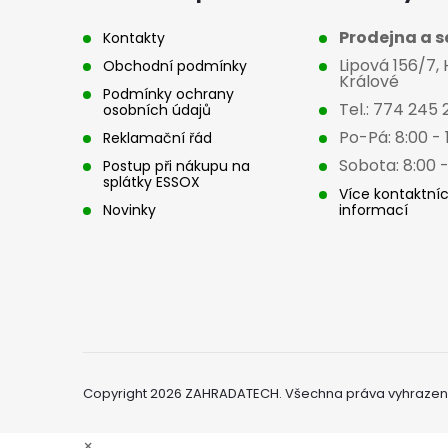
t
Prodejna a se
Kontakty
Lipová 156/7,
Obchodní podmínky
í
Králové
Podmínky ochrany
Tel.: 774 245 
osobních údajů
Po-Pá: 8:00 - 
Reklamační řád
Sobota: 8:00 -
Postup při nákupu na
splátky ESSOX
Více kontaktní
Novinky
informací
Copyright 2026
ZAHRADATECH
. Všechna práva vyhrazen
×