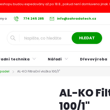
shopu budou expedovány až po 18.8., pokud není domluveno jinak. Pr
ny osobních údajů
774 245 285
Reklamační řád
info@zahradatech.cz
Postup při nákupu na s
HLEDAT
radní technika
Nářadí
Dřevovýroba
padel
AL-KO Filtrační vložka 100/1"
AL-KO Fil
100/1"