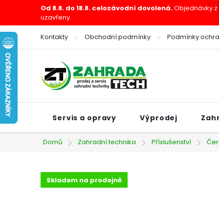
Přejít
Od 8.8. do 18.8. celozávodní dovolená.
Objednávky z e
uzavřeny.
na
obsah
Kontakty
Obchodní podmínky
Podmínky ochra
Servis a opravy
Výprodej
Zah
Domů
Zahradní technika
Příslušenství
Čer
Skladem na prodejně