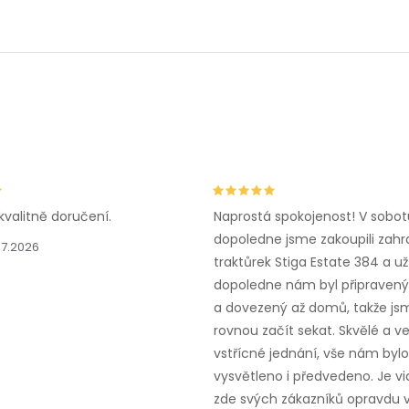
kvalitně doručení.
Naprostá spokojenost! V sobot
dopoledne jsme zakoupili zahr
.7.2026
traktůrek Stiga Estate 384 a už
dopoledne nám byl připravený,
a dovezený až domů, takže js
rovnou začít sekat. Skvělé a v
vstřícné jednání, vše nám bylo
vysvětleno i předvedeno. Je vid
zde svých zákazníků opravdu v