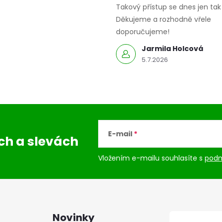
Takový přístup se dnes jen tak 
Děkujeme a rozhodně vřele
doporučujeme!
Jarmila Holcová
5.7.2026
E-mail
ách
a slevách
Vložením e-mailu souhlasíte s
podm
Novinky