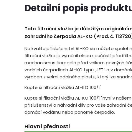
Detailní popis produkt
Tato filtrační vložka je důležitým originální
zahradního čerpadla AL-KO (Prod. č. 113720
Na kvalitu příslušenství AL-KO se můžete spolehn
filtrační vložka je vyměnitelnou součástí předfiltru.
mechanismus čerpadla před vnikem pevných část
vodních čerpadlech AL-KO typu „JET“ a v domácích
vyroben z velmi odolného plastu, který lze snadn
Kupte si filtrační vložku AL-KO 100/1"
Kupte si filtrační vložku AL-KO 100/1 "nyní v naše
příslušenství a náhradní díly pro vaše zahradní č
domácí vodárnu nebo ponorné čerpadlo.
Hlavní přednosti