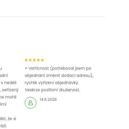
u
+ Vstřícnost (potřeboval jsem po
adní
objednání změnit dodací adresu),
 v neděli
rychlé vyřízení objednávky.
 seřízený
Veskrze pozitivní zkušenost.
me mohli
14.6.2026
elmi
ět, že si
áží.