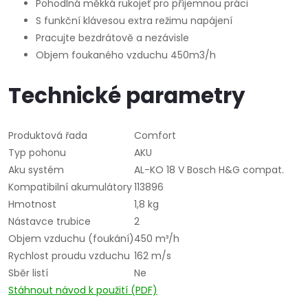
Pohodlná měkká rukojeť pro příjemnou práci
S funkční klávesou extra režimu napájení
Pracujte bezdrátově a nezávisle
Objem foukaného vzduchu 450m3/h
Technické parametry
Produktová řada
Comfort
Typ pohonu
AKU
Aku systém
AL-KO 18 V Bosch H&G compat.
Kompatibilní akumulátory
113896
Hmotnost
1,8 kg
Nástavce trubice
2
Objem vzduchu (foukání)
450 m³/h
Rychlost proudu vzduchu
162 m/s
Sběr listí
Ne
Stáhnout návod k použití (PDF)