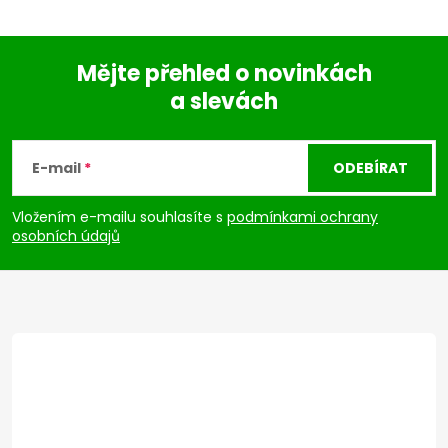
Mějte přehled o novinkách
a slevách
Z
á
E-mail
ODEBÍRAT
p
Vložením e-mailu souhlasíte s
podmínkami ochrany
osobních údajů
a
t
í