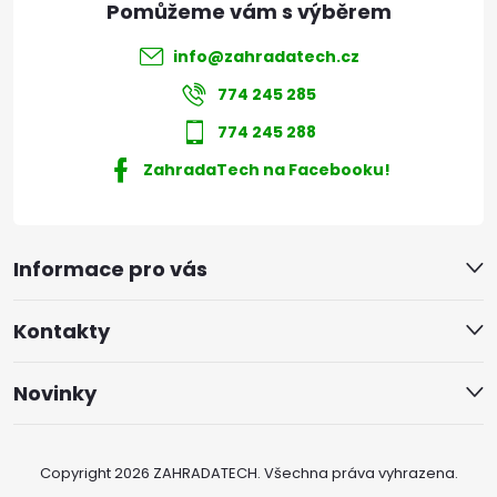
info
@
zahradatech.cz
774 245 285
774 245 288
ZahradaTech na Facebooku!
Informace pro vás
Kontakty
Novinky
Copyright 2026
ZAHRADATECH
. Všechna práva vyhrazena.