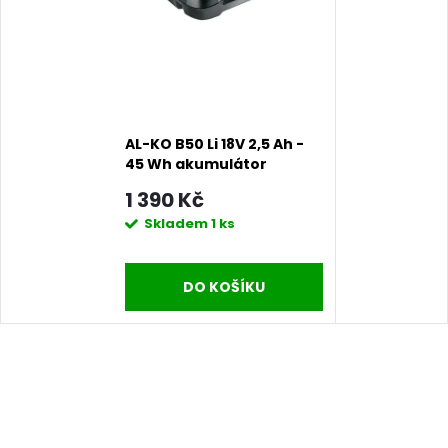
AL-KO B50 Li 18V 2,5 Ah -
45 Wh akumulátor
1 390 Kč
Skladem
1 ks
DO KOŠÍKU