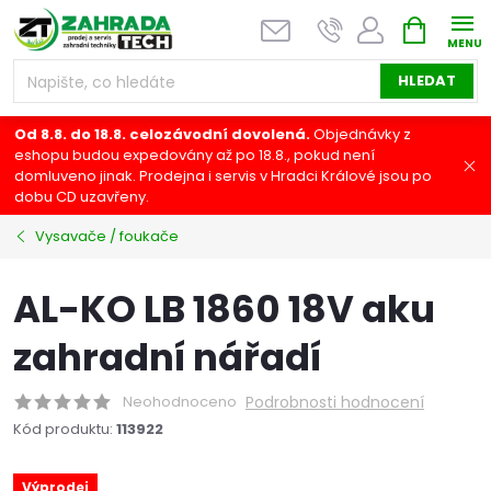
Přejít
NÁKUPNÍ
na
KOŠÍK
obsah
HLEDAT
Od 8.8. do 18.8. celozávodní dovolená.
Objednávky z
eshopu budou expedovány až po 18.8., pokud není
domluveno jinak. Prodejna i servis v Hradci Králové jsou po
dobu CD uzavřeny.
Vysavače / foukače
AL-KO LB 1860 18V aku
zahradní nářadí
Neohodnoceno
Podrobnosti hodnocení
Kód produktu:
113922
Výprodej