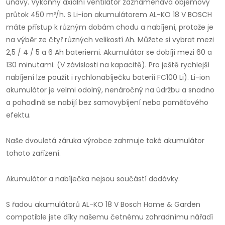
únavy. Výkonný axiální ventilátor zaznamenává objemový
průtok 450 m³/h. S Li-ion akumulátorem AL-KO 18 V BOSCH
máte přístup k různým dobám chodu a nabíjení, protože je
na výběr ze čtyř různých velikostí Ah. Můžete si vybrat mezi
2,5 / 4 / 5 a 6 Ah bateriemi. Akumulátor se dobíjí mezi 60 a
130 minutami. (V závislosti na kapacitě). Pro ještě rychlejší
nabíjení lze použít i rychlonabíječku baterií FC100 Li). Li-ion
akumulátor je velmi odolný, nenáročný na údržbu a snadno
a pohodlně se nabíjí bez samovybíjení nebo paměťového
efektu.
Naše dvouletá záruka výrobce zahrnuje také akumulátor
tohoto zařízení.
Akumulátor a nabíječka nejsou součástí dodávky.
S řadou akumulátorů AL-KO 18 V Bosch Home & Garden
compatible jste díky našemu četnému zahradnímu nářadí