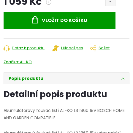
1 059 Kč
i
Měrná
cena:
VLOŽIT DO KOŠÍKU
Dotaz k produktu
Hlídací pes
Sdílet
Značka:
AL-KO
Popis produktu
Detailní popis produktu
Akumulátorový foukač listí AL-KO LB 1860 18V BOSCH HOME
AND GARDEN COMPATIBLE