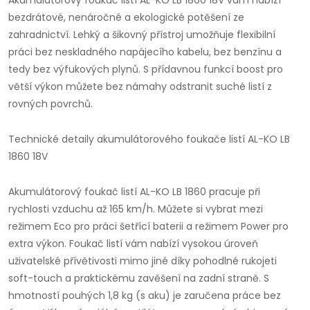
Akumulátorový foukač listí AL-KO LB 1860 18V vám nabízí
bezdrátové, nenáročné a ekologické potěšení ze
zahradnictví. Lehký a šikovný přístroj umožňuje flexibilní
práci bez neskladného napájecího kabelu, bez benzínu a
tedy bez výfukových plynů. S přídavnou funkcí boost pro
větší výkon můžete bez námahy odstranit suché listí z
rovných povrchů.
Technické detaily akumulátorového foukače listí AL-KO LB
1860 18V
Akumulátorový foukač listí AL-KO LB 1860 pracuje při
rychlosti vzduchu až 165 km/h. Můžete si vybrat mezi
režimem Eco pro práci šetřící baterii a režimem Power pro
extra výkon. Foukač listí vám nabízí vysokou úroveň
uživatelské přívětivosti mimo jiné díky pohodlné rukojeti
soft-touch a praktickému zavěšení na zadní straně. S
hmotností pouhých 1,8 kg (s aku) je zaručena práce bez