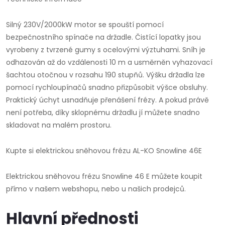
Silný 230V/2000kW motor se spouští pomocí
bezpečnostního spínače na držadle. Čistící lopatky jsou
vyrobeny z tvrzené gumy s ocelovými výztuhami. Sníh je
odhazován až do vzdálenosti 10 m a usměrněn vyhazovací
šachtou otočnou v rozsahu 190 stupňů. Výšku držadla lze
pomocí rychloupínačů snadno přizpůsobit výšce obsluhy.
Praktický úchyt usnadňuje přenášení frézy. A pokud právě
není potřeba, díky sklopnému držadlu jí můžete snadno
skladovat na malém prostoru.
Kupte si elektrickou sněhovou frézu AL-KO Snowline 46E
Elektrickou sněhovou frézu Snowline 46 E můžete koupit
přímo v našem webshopu, nebo u našich prodejců.
Hlavní přednosti