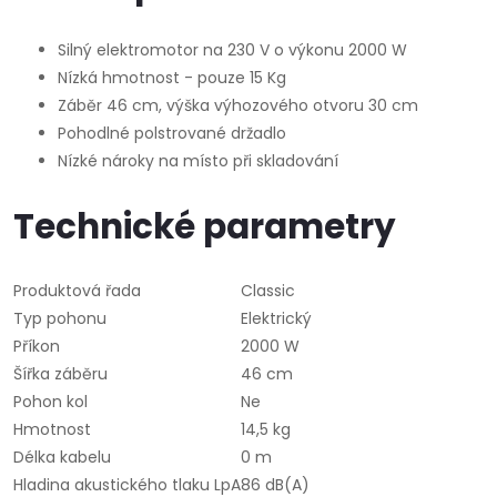
Silný elektromotor na 230 V o výkonu 2000 W
Nízká hmotnost - pouze 15 Kg
Záběr 46 cm, výška výhozového otvoru 30 cm
Pohodlné polstrované držadlo
Nízké nároky na místo při skladování
Technické parametry
Produktová řada
Classic
Typ pohonu
Elektrický
Příkon
2000 W
Šířka záběru
46 cm
Pohon kol
Ne
Hmotnost
14,5 kg
Délka kabelu
0 m
Hladina akustického tlaku LpA
86 dB(A)