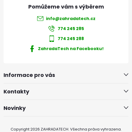
info
@
zahradatech.cz
774 245 285
774 245 288
ZahradaTech na Facebooku!
Informace pro vás
Kontakty
Novinky
Copyright 2026
ZAHRADATECH
. Všechna práva vyhrazena.