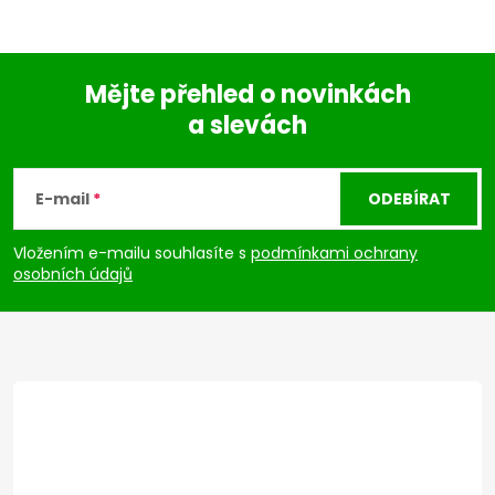
Mějte přehled o novinkách
a slevách
Z
á
E-mail
ODEBÍRAT
p
Vložením e-mailu souhlasíte s
podmínkami ochrany
osobních údajů
a
t
í