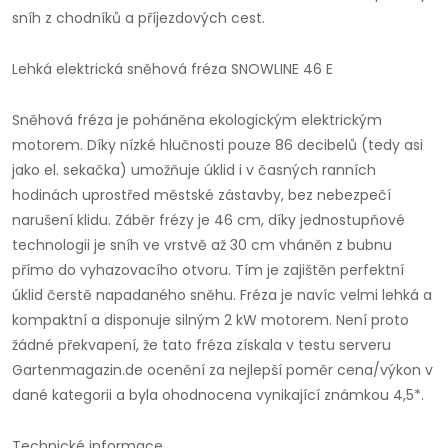
sníh z chodníků a příjezdových cest.
Lehká elektrická sněhová fréza SNOWLINE 46 E
Sněhová fréza je poháněna ekologickým elektrickým
motorem. Díky nízké hlučnosti pouze 86 decibelů (tedy asi
jako el. sekačka) umožňuje úklid i v časných ranních
hodinách uprostřed městské zástavby, bez nebezpečí
narušení klidu. Záběr frézy je 46 cm, díky jednostupňové
technologii je sníh ve vrstvě až 30 cm vháněn z bubnu
přímo do vyhazovacího otvoru. Tím je zajištěn perfektní
úklid čerstě napadaného sněhu. Fréza je navíc velmi lehká a
kompaktní a disponuje silným 2 kW motorem. Není proto
žádné překvapení, že tato fréza získala v testu serveru
Gartenmagazin.de ocenění za nejlepší poměr cena/výkon v
dané kategorii a byla ohodnocena vynikající známkou 4,5*.
Technické informace