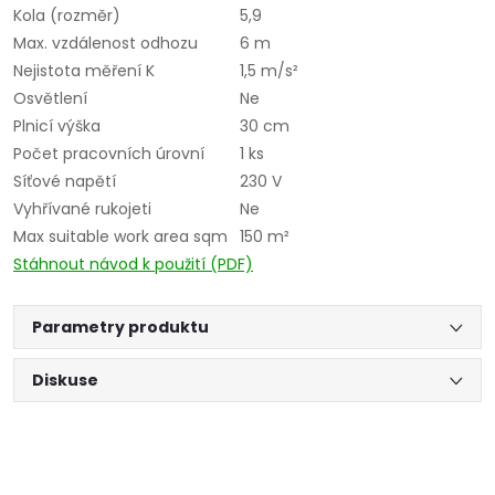
Kola (rozměr)
5,9
Max. vzdálenost odhozu
6 m
Nejistota měření K
1,5 m/s²
Osvětlení
Ne
Plnicí výška
30 cm
Počet pracovních úrovní
1 ks
Síťové napětí
230 V
Vyhřívané rukojeti
Ne
Max suitable work area sqm
150 m²
Stáhnout návod k použití (PDF)
Parametry produktu
Diskuse