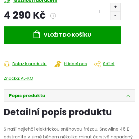
Možnosti doručení
4 290 Kč
i
Měrná
cena:
VLOŽIT DO KOŠÍKU
Dotaz k produktu
Hlídací pes
Sdílet
Značka:
AL-KO
Popis produktu
Detailní popis produktu
S naší nejlehčí elektrickou sněhovou frézou, Snowline 46 E
odstraníte v zimě během několika minut čerstvě napadaný