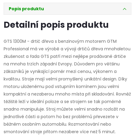
Popis produktu
Detailní popis produktu
GTS 1300M - drtič dřeva s benzinovým motorem GTM
Professional má ve výrobě a vývoji drtičů dřeva mnohaletou
zkušenost a řada GTS patří mezi nejlépe prodávané drtiče
na mnoha trzích západní Evropy. Důvodem pro většinu
zákazníků je vynikající poměr mezi cenou, výkonem a
kvalitou. Stroje mají velmi promyšlený unikátní design. Díky
motoru uloženému pod vstupním komínem jsou velmi
kompaktní a nezaberou mnoho místa při skladování. Rovněž
těžiště leží v ideální poloze a se strojem se tak poměrně
snadno manipuluje. Stroj můžete velmi snadno rozložit na
jednotlivé části a potom ho bez problémů převezete v
běžném osobním automobilu. Rozmontování nebo
smontování stroje přitom nezabere více než 5 minut.