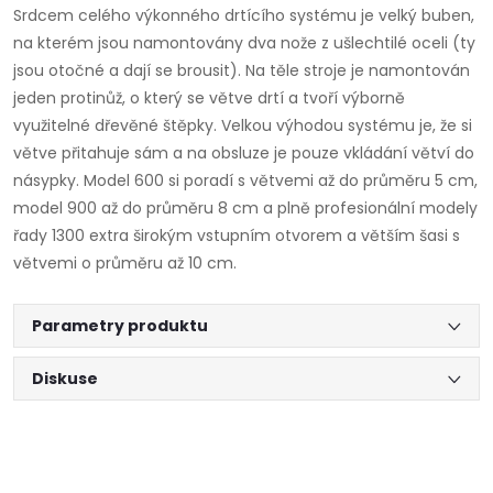
Srdcem celého výkonného drtícího systému je velký buben,
na kterém jsou namontovány dva nože z ušlechtilé oceli (ty
jsou otočné a dají se brousit). Na těle stroje je namontován
jeden protinůž, o který se větve drtí a tvoří výborně
využitelné dřevěné štěpky. Velkou výhodou systému je, že si
větve přitahuje sám a na obsluze je pouze vkládání větví do
násypky. Model 600 si poradí s větvemi až do průměru 5 cm,
model 900 až do průměru 8 cm a plně profesionální modely
řady 1300 extra širokým vstupním otvorem a větším šasi s
větvemi o průměru až 10 cm.
Parametry produktu
Diskuse