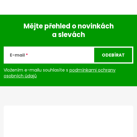
Mějte přehled o novinkách
a slevách
Z
á
E-mail
ODEBÍRAT
p
Vložením e-mailu souhlasíte s
podmínkami ochrany
osobních údajů
a
t
í