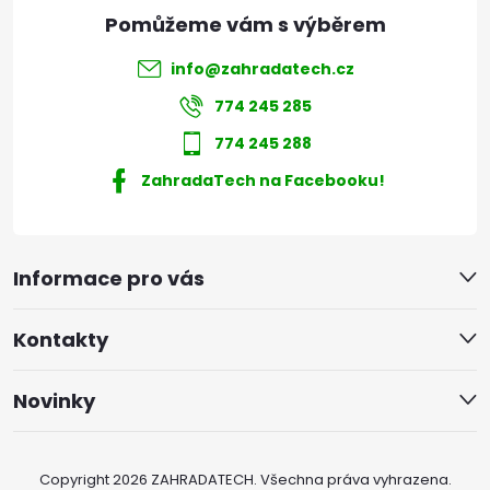
info
@
zahradatech.cz
774 245 285
774 245 288
ZahradaTech na Facebooku!
Informace pro vás
Kontakty
Novinky
Copyright 2026
ZAHRADATECH
. Všechna práva vyhrazena.