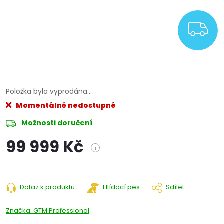
Z
Položka byla vyprodána…
Momentálně nedostupné
Možnosti doručení
99 999 Kč
i
Měrná
cena:
Dotaz k produktu
Hlídací pes
Sdílet
Značka:
GTM Professional