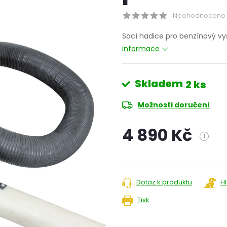
Neohodnoceno
Sací hadice pro benzínový v
informace
Skladem
2 ks
Možnosti doručení
4 890 Kč
i
Měrná
cena:
Dotaz k produktu
H
Tisk