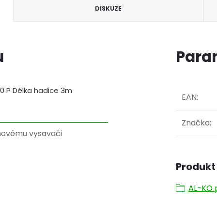
DISKUZE
u
Para
0 P Délka hadice 3m
EAN
:
Značka
:
zínovému vysavači
Produkt 
AL-KO p