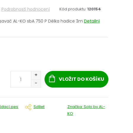
Podrobnosti hodnocení
Kód produktu:
120154
ysavač AL-KO sbA 750 P Délka hadice 3m
Detailní
VLOŽIT DO KOŠÍKU
lídací pes
Sdílet
Značka:
Solo by AL-
KO