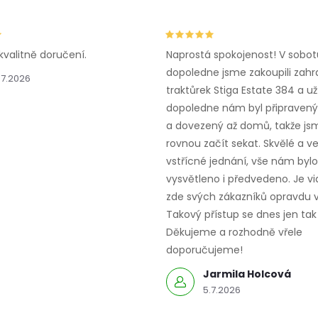
kvalitně doručení.
Naprostá spokojenost! V sobot
dopoledne jsme zakoupili zahr
.7.2026
traktůrek Stiga Estate 384 a už
dopoledne nám byl připravený,
a dovezený až domů, takže js
rovnou začít sekat. Skvělé a v
vstřícné jednání, vše nám bylo
vysvětleno i předvedeno. Je vid
zde svých zákazníků opravdu v
Takový přístup se dnes jen tak 
Děkujeme a rozhodně vřele
doporučujeme!
Jarmila Holcová
5.7.2026