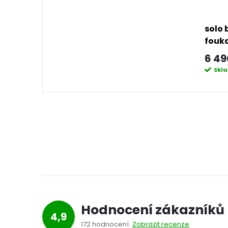
solo 
fouka
6 49
Skl
Hodnocení zákazníků
4,9
172 hodnocení
Zobrazit recenze