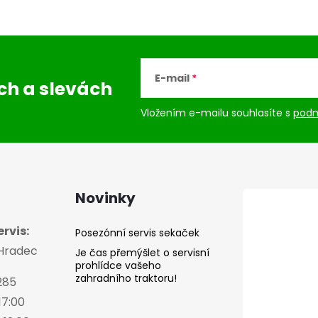
E-mail
ách
a slevách
Vložením e-mailu souhlasíte s
podm
Novinky
rvis:
Posezónní servis sekaček
 Hradec
Je čas přemýšlet o servisní
prohlídce vašeho
zahradního traktoru!
285
17:00