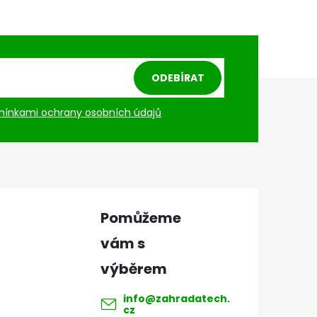
ODEBÍRAT
ínkami ochrany osobních údajů
info
@
zahradatech.
cz