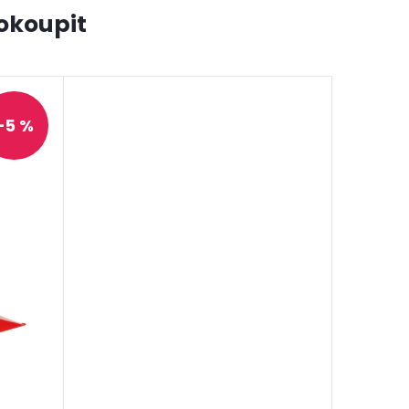
okoupit
ARMA
–5 %