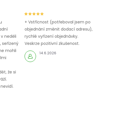
u
+ Vstřícnost (potřeboval jsem po
adní
objednání změnit dodací adresu),
 v neděli
rychlé vyřízení objednávky.
 seřízený
Veskrze pozitivní zkušenost.
me mohli
14.6.2026
elmi
ět, že si
áží.
nevidí.