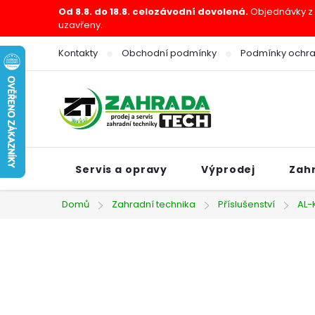
Přejít
Od 8.8. do 18.8. celozávodní dovolená.
Objednávky z e
uzavřeny.
na
obsah
Kontakty
Obchodní podmínky
Podmínky ochra
Servis a opravy
Výprodej
Zah
Domů
Zahradní technika
Příslušenství
AL-