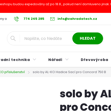
shopu budou expedovány až po 18.8., pokud není domluveno jinak. Pr
ny osobních údajů
774 245 285
Reklamační řád
info@zahradatech.cz
Postup při nákupu na s
HLEDAT
radní technika
Nářadí
Dřevovýroba
KO příslušenství
solo by AL-KO Hadice Sací pro Concord 750 B
solo by A
pro Conc