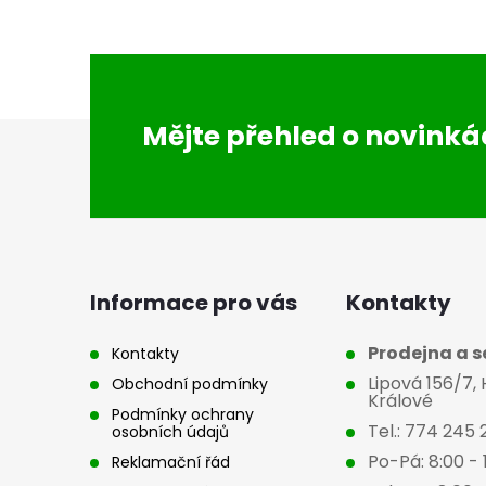
Z
Mějte přehled o novink
á
p
a
Informace pro vás
Kontakty
t
Prodejna a se
Kontakty
Lipová 156/7,
Obchodní podmínky
í
Králové
Podmínky ochrany
Tel.: 774 245 
osobních údajů
Po-Pá: 8:00 - 
Reklamační řád