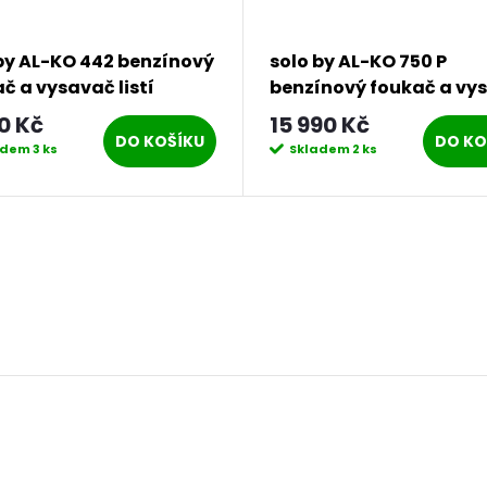
by AL-KO 442 benzínový
solo by AL-KO 750 P
č a vysavač listí
benzínový foukač a vy
listí
0 Kč
15 990 Kč
DO KOŠÍKU
DO KO
adem
3 ks
Skladem
2 ks