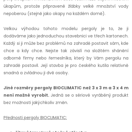
úkapům, protože připravené žlábky velké množství vody
nepoberou (stejně jako okapy na každém domě).
Velkou výhodou tohoto modelu pergoly je to, že ji
dodáváme jako jednoduchou stavebnici ve třech kartonech.
Každý si ji může bez problémů na zahradě postavit sám, kde
chce a kdy chce. Nejste tak závislí na složitém shánění
odborné firmy nebo řemeslníka, který by Vám pergolu na
zahradě postavil. Její stavba je pro českého kutila relativně
snadná a zvládnou ji dvě osoby.
Jiné rozměry pergoly BIOCLIMATIC než 3 x 3 m a 3 x 4 m
není možné vyrobit.
Jedná se o sériově vyráběný produkt
bez možnosti jakýchkoliv změn.
Přednosti pergoly BIOCLIMATIC: