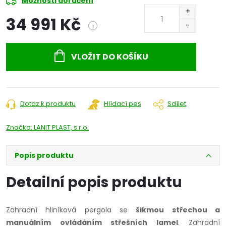
Možnosti doručení
34 991 Kč
i
Měrná
cena:
VLOŽIT DO KOŠÍKU
Dotaz k produktu
Hlídací pes
Sdílet
Značka:
LANIT PLAST, s.r.o.
Popis produktu
Detailní popis produktu
Zahradní hliníková pergola se
šikmou střechou a
manuálním ovládáním střešních lamel
. Zahradní