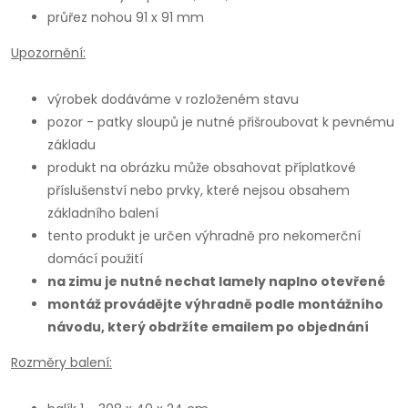
průřez nohou 91 x 91 mm
Upozornění:
výrobek dodáváme v rozloženém stavu
pozor - patky sloupů je nutné přišroubovat k pevnému
základu
produkt na obrázku může obsahovat příplatkové
příslušenství nebo prvky, které nejsou obsahem
základního balení
tento produkt je určen výhradně pro nekomerční
domácí použití
na zimu je nutné nechat lamely naplno otevřené
montáž provádějte výhradně podle montážního
návodu, který obdržíte emailem po objednání
Rozměry balení: