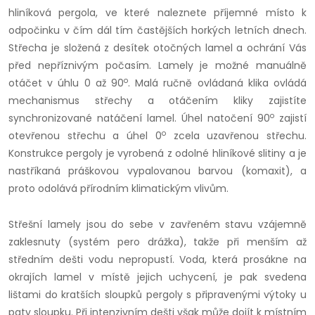
hliníková pergola, ve které naleznete příjemné místo k
odpočinku v čím dál tím častějších horkých letních dnech.
Střecha je složená z desítek otočných lamel a ochrání Vás
před nepříznivým počasím. Lamely je možné manuálně
o
otáčet v úhlu 0 až 90
. Malá ručně ovládaná klika ovládá
mechanismus střechy a otáčením kliky zajistíte
o
synchronizované natáčení lamel. Úhel natočení 90
zajistí
o
otevřenou střechu a úhel 0
zcela uzavřenou střechu.
Konstrukce pergoly je vyrobená z odolné hliníkové slitiny a je
nastříkaná práškovou vypalovanou barvou (komaxit), a
proto odolává přírodním klimatickým vlivům.
Střešní lamely jsou do sebe v zavřeném stavu vzájemně
zaklesnuty (systém pero drážka), takže při menším až
středním dešti vodu nepropustí. Voda, která prosákne na
okrajích lamel v místě jejich uchycení, je pak svedena
lištami do kratších sloupků pergoly s připravenými výtoky u
paty sloupku. Při intenzivním dešti však může dojít k místním