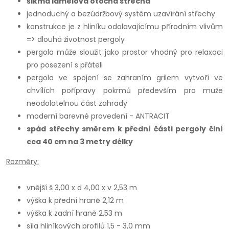
šikmá lamelová otočná střecha
jednoduchý a bezúdržbový systém uzavírání střechy
konstrukce je z hliníku odolavajícímu přírodním vlivům
=> dlouhá životnost pergoly
pergola může sloužit jako prostor vhodný pro relaxaci
pro posezení s přáteli
pergola ve spojení se zahraním grilem vytvoří ve
chvílích pořípravy pokrmů především pro muže
neodolatelnou část zahrady
moderní barevné provedení - ANTRACIT
spád střechy směrem k přední části pergoly činí
cca 40 cm na 3 metry délky
Rozměry:
vnější š 3,00 x d 4,00 x v 2,53 m
výška k přední hraně 2,12 m
výška k zadní hraně 2,53 m
síla hliníkových profilů 1,5 - 3,0 mm