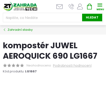
Přejít
NÁKUPNÍ
na
KOŠÍK
obsah
HLEDAT
Zahradní stavby
kompostér JUWEL
AEROQUICK 690 LG1667
Neohodnoceno
Podrobnosti hodnocení
Kód produktu:
LG1667