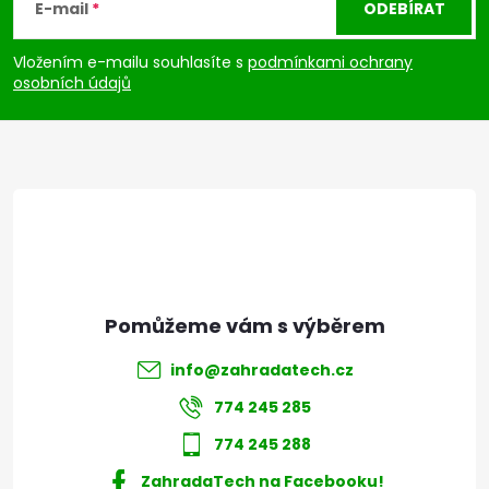
á
E-mail
ODEBÍRAT
p
Vložením e-mailu souhlasíte s
podmínkami ochrany
osobních údajů
a
t
í
info
@
zahradatech.cz
774 245 285
774 245 288
ZahradaTech na Facebooku!