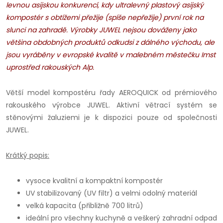
levnou asijskou konkurencí, kdy ultralevný plastový asijský
kompostér s obtížemi přežije (spíše nepřežije) první rok na
slunci na zahradě.
Výrobky JUWEL nejsou dováženy jako
většina obdobných produktů odkudsi z dálného východu, ale
jsou vyráběny v evropské kvalitě v malebném městečku Imst
uprostřed rakouských Alp.
Větší model kompostéru řady AEROQUICK od prémiového
rakouského výrobce JUWEL. Aktivní větrací systém se
stěnovými žaluziemi je k dispozici pouze od společnosti
JUWEL.
Krátký popis:
vysoce kvalitní a kompaktní kompostér
UV stabilizovaný (UV filtr) a velmi odolný materiál
velká kapacita (přibližně 700 litrů)
ideální pro všechny kuchyně a veškerý zahradní odpad