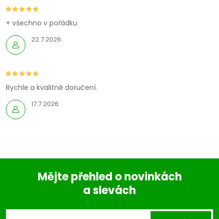
+ všechno v pořádku
22.7.2026
Rychle a kvalitně doručení.
17.7.2026
Mějte přehled o novinkách
a slevách
Z