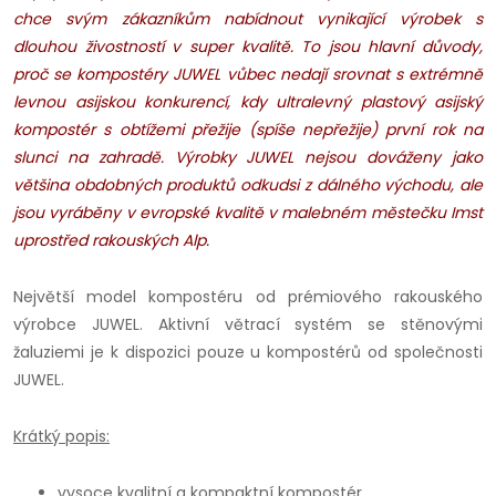
chce svým zákazníkům nabídnout vynikající výrobek s
dlouhou živostností v super kvalitě. To jsou hlavní důvody,
proč se kompostéry JUWEL vůbec nedají srovnat s extrémně
levnou asijskou konkurencí, kdy ultralevný plastový asijský
kompostér s obtížemi přežije (spíše nepřežije) první rok na
slunci na zahradě.
Výrobky JUWEL nejsou dováženy jako
většina obdobných produktů odkudsi z dálného východu, ale
jsou vyráběny v evropské kvalitě v malebném městečku Imst
uprostřed rakouských Alp.
Největší model kompostéru od prémiového rakouského
výrobce JUWEL. Aktivní větrací systém se stěnovými
žaluziemi je k dispozici pouze u kompostérů od společnosti
JUWEL.
Krátký popis:
vysoce kvalitní a kompaktní kompostér