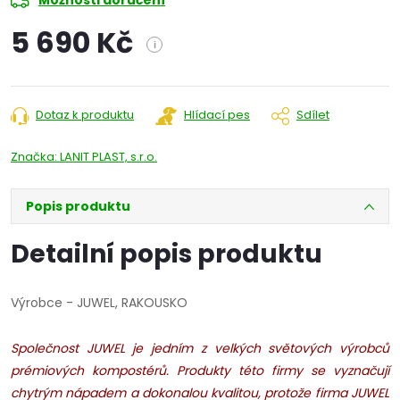
Možnosti doručení
5 690 Kč
i
Měrná
cena:
Dotaz k produktu
Hlídací pes
Sdílet
Značka:
LANIT PLAST, s.r.o.
Popis produktu
Detailní popis produktu
Výrobce - JUWEL, RAKOUSKO
Společnost JUWEL je jedním z velkých světových výrobců
prémiových kompostérů. Produkty této firmy se vyznačují
chytrým nápadem a dokonalou kvalitou, protože f
irma JUWEL