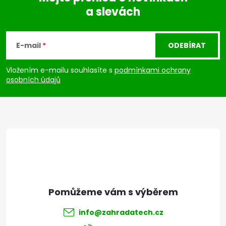
a slevách
Z
á
E-mail
ODEBÍRAT
p
Vložením e-mailu souhlasíte s
podmínkami ochrany
osobních údajů
a
t
í
info
@
zahradatech.cz