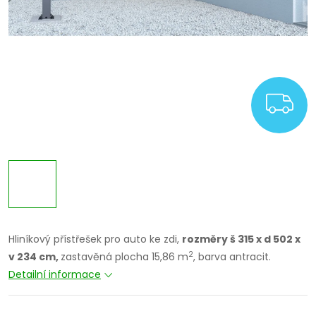
Z
Hliníkový přístřešek pro auto ke zdi,
rozměry š 315 x d 502 x
2
v 234 cm,
zastavěná plocha 15,86 m
, barva antracit.
Detailní informace