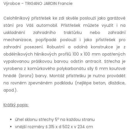
Výrobce - TRIGANO JARDIN Francie
Celohliníkový přístřešek ke zdi skvěle poslouží jako garážové
stání pro Váš automobil. Přístřešek můžete využít i na
uskladnění zahradního traktůrku nebo zahradní
mechanizace, popřípadě poslouží i jako přístřešek pro
zahradní posezení. Robustní a odolná konstrukce je z
obdélníkových hliníkových profilů 100 x 100 mm opatřených
vypalovanou práškovou barvou odstín antracit. Střecha je
vyrobena z komůrkového polykarbonátu síly 6 mm kouřově
hnědé (bronz) barvy. Montáž přístřešku je nutno provádět
na rovném zpevněném podkladu (nejlépe beton, dlaždice,
apod.).
Krátký popis:
o
úhel sklonu střechy 5
na každou stranu
vnější rozměry š 315 x d 502 x v 234 cm