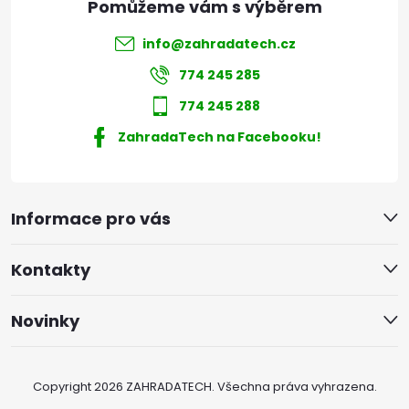
info
@
zahradatech.cz
774 245 285
774 245 288
ZahradaTech na Facebooku!
Informace pro vás
Kontakty
Novinky
Copyright 2026
ZAHRADATECH
. Všechna práva vyhrazena.