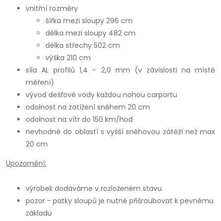
vnitřní rozměry
šířka mezi sloupy 296 cm
délka mezi sloupy 482 cm
délka střechy 502 cm
výška 210 cm
síla AL profilů 1,4 - 2,0 mm (v závislosti na místě
měření)
vývod dešťové vody každou nohou carportu
odolnost na zatížení sněhem 20 cm
odolnost na vítr do 150 km/hod
nevhodné do oblastí s vyšší sněhovou zátěží než max
20 cm
Upozornění:
výrobek dodáváme v rozloženém stavu
pozor - patky sloupů je nutné přišroubovat k pevnému
základu