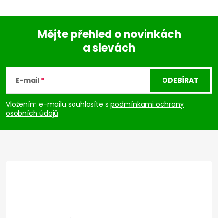
Mějte přehled o novinkách
a slevách
Z
á
E-mail
ODEBÍRAT
p
Vložením e-mailu souhlasíte s
podmínkami ochrany
osobních údajů
a
t
í