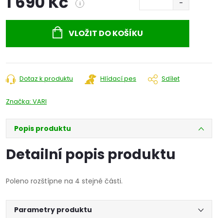
1 690 Kč
i
Měrná
cena:
VLOŽIT DO KOŠÍKU
Dotaz k produktu
Hlídací pes
Sdílet
Značka:
VARI
Popis produktu
Detailní popis produktu
Poleno rozštípne na 4 stejné části.
Parametry produktu