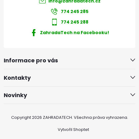
info
@
zahradatech.cz
774 245 285
774 245 288
ZahradaTech na Facebooku!
Informace pro vás
Kontakty
Novinky
Copyright 2026
ZAHRADATECH
. Všechna práva vyhrazena.
Vytvořil Shoptet