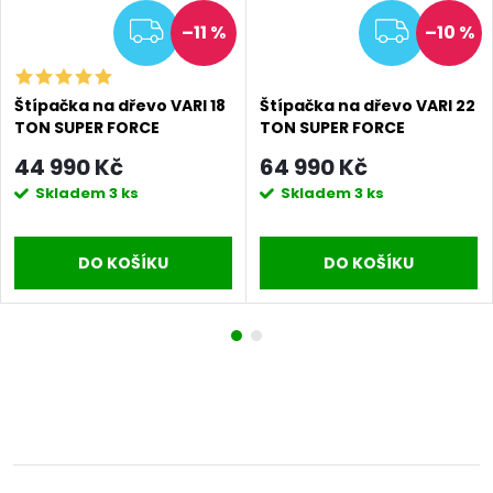
MA
ZDARMA
ZDAR
–11 %
–10 %
Štípačka na dřevo VARI 18
Štípačka na dřevo VARI 22
TON SUPER FORCE
TON SUPER FORCE
44 990 Kč
64 990 Kč
Skladem
3 ks
Skladem
3 ks
DO KOŠÍKU
DO KOŠÍKU