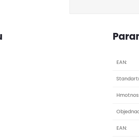
u
Para
EAN
:
Standartn
Hmotnos
Objednac
EAN
: