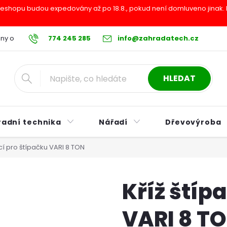
shopu budou expedovány až po 18.8., pokud není domluveno jinak. Pr
ny osobních údajů
774 245 285
Reklamační řád
info@zahradatech.cz
Postup při nákupu na s
HLEDAT
radní technika
Nářadí
Dřevovýroba
ací pro štípačku VARI 8 TON
Kříž štíp
VARI 8 T