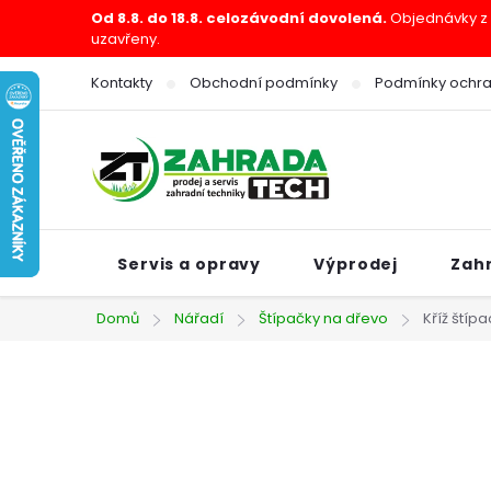
Přejít
Od 8.8. do 18.8. celozávodní dovolená.
Objednávky z e
uzavřeny.
na
obsah
Kontakty
Obchodní podmínky
Podmínky ochra
Servis a opravy
Výprodej
Zah
Domů
Nářadí
Štípačky na dřevo
Kříž štíp