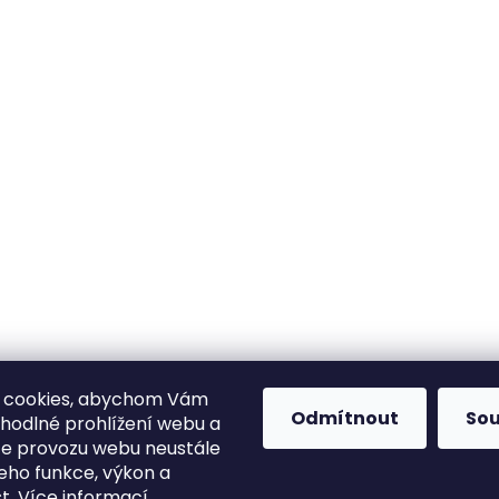
 cookies, abychom Vám
Odmítnout
So
ohodlné prohlížení webu a
ze provozu webu neustále
jeho funkce, výkon a
st.
Více informací