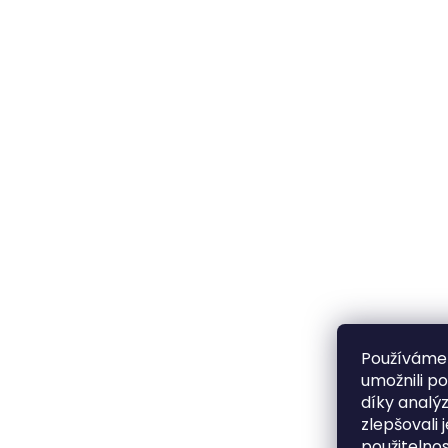
Používáme
umožnili p
díky analý
zlepšovali 
použitelno