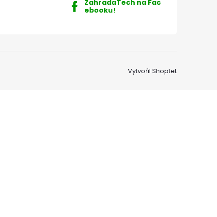
ZahradaTech na Fac
ebooku!
Vytvořil Shoptet