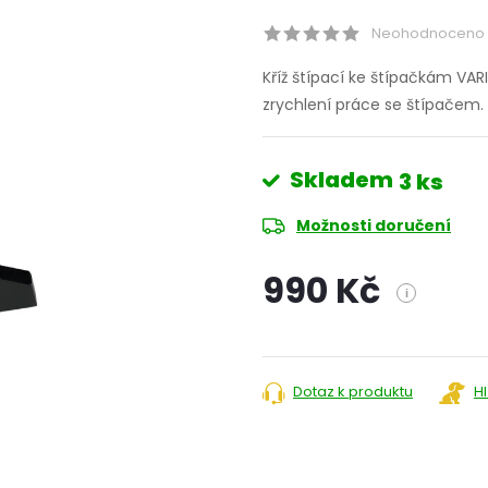
Neohodnoceno
Kříž štípací ke štípačkám VA
zrychlení práce se štípačem.
Skladem
3 ks
Možnosti doručení
990 Kč
i
Měrná
cena:
Dotaz k produktu
H