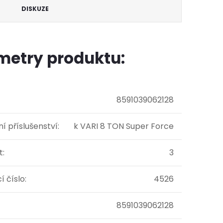
DISKUZE
metry produktu:
8591039062128
í příslušenství
:
k VARI 8 TON Super Force
t
:
3
í číslo
:
4526
8591039062128