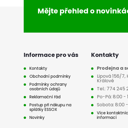
Z
Mějte přehled o novink
á
p
a
Informace pro vás
Kontakty
t
Prodejna a se
Kontakty
Lipová 156/7,
Obchodní podmínky
í
Králové
Podmínky ochrany
Tel.: 774 245 
osobních údajů
Po-Pá: 8:00 - 
Reklamační řád
Sobota: 8:00 -
Postup při nákupu na
splátky ESSOX
Více kontaktní
Novinky
informací