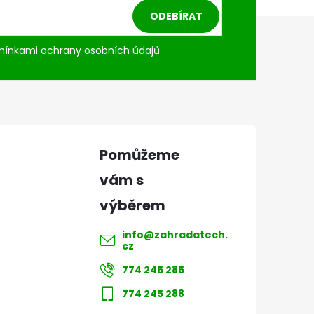
ODEBÍRAT
ínkami ochrany osobních údajů
info
@
zahradatech.
cz
774 245 285
774 245 288