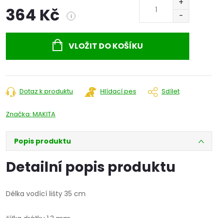
364 Kč
i
Měrná
cena:
VLOŽIT DO KOŠÍKU
Dotaz k produktu
Hlídací pes
Sdílet
Značka:
MAKITA
Popis produktu
Detailní popis produktu
Délka vodící lišty 35 cm