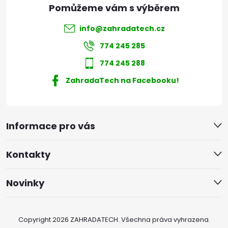
info
@
zahradatech.cz
774 245 285
774 245 288
ZahradaTech na Facebooku!
Informace pro vás
Kontakty
Novinky
Copyright 2026
ZAHRADATECH
. Všechna práva vyhrazena.