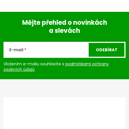
Mějte přehled o novinkách
a slevách
Z
á
E-mail
ODEBÍRAT
p
Vložením e-mailu souhlasíte s
podmínkami ochrany
osobních údajů
a
t
í