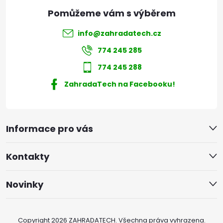
info
@
zahradatech.cz
774 245 285
774 245 288
ZahradaTech na Facebooku!
Informace pro vás
Kontakty
Novinky
Copyright 2026
ZAHRADATECH
. Všechna práva vyhrazena.