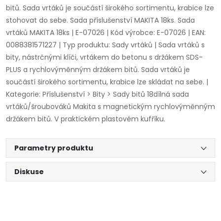
bitů. Sada vrtáků je součástí širokého sortimentu, krabice lze
stohovat do sebe. Sada příslušenství MAKITA 18ks. Sada
vrtáků MAKITA 18ks | E-07026 | Kód výrobce: E-07026 | EAN:
0088381571227 | Typ produktu: Sady vrtáků | Sada vrtáků s
bity, nástrčnými klíči, vrtákem do betonu s držákem SDS-
PLUS a rychlovýměnným držákem bitů. Sada vrtáků je
součástí širokého sortimentu, krabice lze skládat na sebe. |
Kategorie: Příslušenství > Bity > Sady bitů 18dílná sada
vrtáků/šroubováků Makita s magnetickým rychlovýměnným
držákem bitů. V praktickém plastovém kufříku.
Parametry produktu
Diskuse