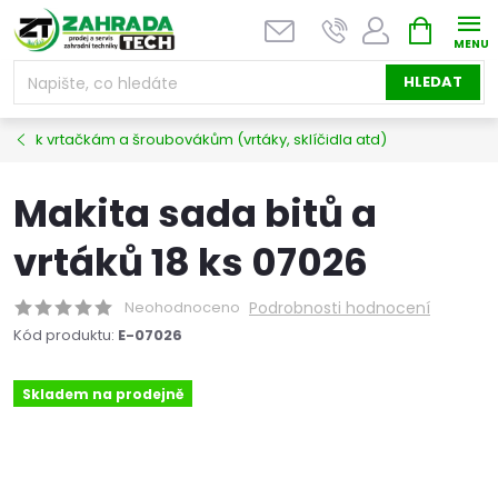
Přejít
NÁKUPNÍ
na
KOŠÍK
obsah
HLEDAT
k vrtačkám a šroubovákům (vrtáky, sklíčidla atd)
Makita sada bitů a
vrtáků 18 ks 07026
Neohodnoceno
Podrobnosti hodnocení
Kód produktu:
E-07026
Skladem na prodejně