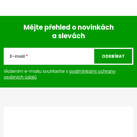
Mějte přehled o novinkách
a slevách
Z
á
E-mail
ODEBÍRAT
p
Vložením e-mailu souhlasíte s
podmínkami ochrany
osobních údajů
a
t
í