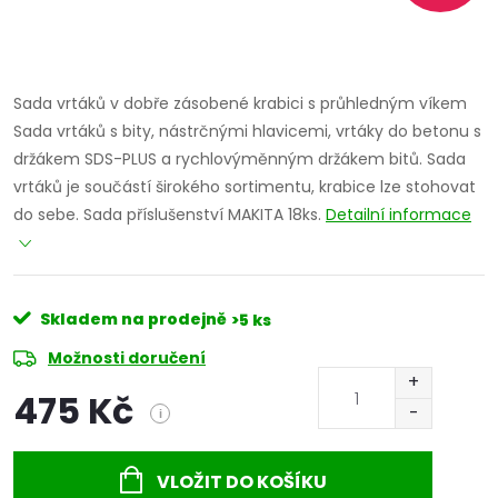
Sada vrtáků v dobře zásobené krabici s průhledným víkem
Sada vrtáků s bity, nástrčnými hlavicemi, vrtáky do betonu s
držákem SDS-PLUS a rychlovýměnným držákem bitů. Sada
vrtáků je součástí širokého sortimentu, krabice lze stohovat
do sebe. Sada příslušenství MAKITA 18ks.
Detailní informace
Skladem na prodejně
>5 ks
Možnosti doručení
475 Kč
i
Měrná
cena:
VLOŽIT DO KOŠÍKU