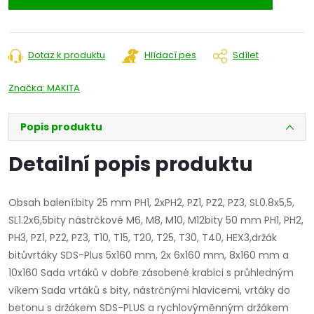
Dotaz k produktu
Hlídací pes
Sdílet
Značka:
MAKITA
Popis produktu
Detailní popis produktu
Obsah balení:bity 25 mm PH1, 2xPH2, PZ1, PZ2, PZ3, SL0.8x5,5,
SL1.2x6,5bity nástrčkové M6, M8, M10, M12bity 50 mm PH1, PH2,
PH3, PZ1, PZ2, PZ3, T10, T15, T20, T25, T30, T40, HEX3,držák
bitůvrtáky SDS-Plus 5x160 mm, 2x 6x160 mm, 8x160 mm a
10x160 Sada vrtáků v dobře zásobené krabici s průhledným
víkem Sada vrtáků s bity, nástrčnými hlavicemi, vrtáky do
betonu s držákem SDS-PLUS a rychlovýměnným držákem