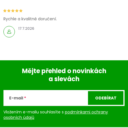
Rychle a kvalitně doručení.
17.7.2026
Mějte přehled o novinkách
a slevách
Z
á
E-mail
ODEBÍRAT
p
Vložením e-mailu souhlasíte s
podmínkami ochrany
osobních údajů
a