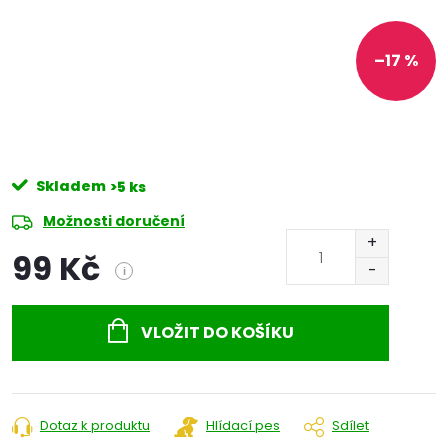
–17 %
Skladem
>5 ks
Možnosti doručení
99 Kč
i
Měrná
cena:
VLOŽIT DO KOŠÍKU
Dotaz k produktu
Hlídací pes
Sdílet