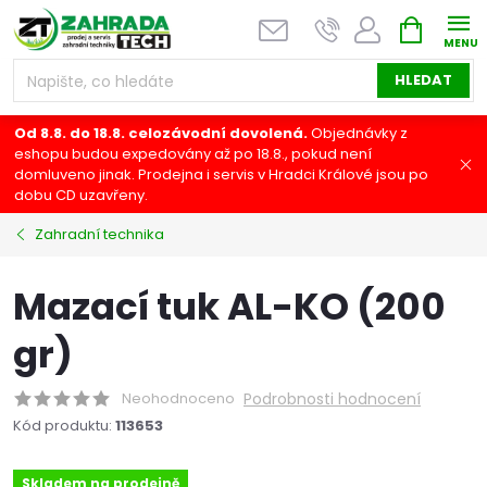
Přejít
NÁKUPNÍ
na
KOŠÍK
obsah
HLEDAT
Od 8.8. do 18.8. celozávodní dovolená.
Objednávky z
eshopu budou expedovány až po 18.8., pokud není
domluveno jinak. Prodejna i servis v Hradci Králové jsou po
dobu CD uzavřeny.
Zahradní technika
Mazací tuk AL-KO (200
gr)
Neohodnoceno
Podrobnosti hodnocení
Kód produktu:
113653
Skladem na prodejně