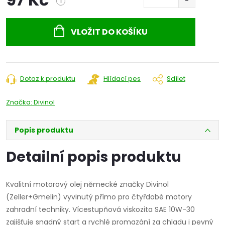
i
Měrná
cena:
VLOŽIT DO KOŠÍKU
Dotaz k produktu
Hlídací pes
Sdílet
Značka:
Divinol
Popis produktu
Detailní popis produktu
Kvalitní motorový olej německé značky Divinol
(Zeller+Gmelin) vyvinutý přímo pro čtyřdobé motory
zahradní techniky. Vícestupňová viskozita SAE 10W-30
zajišťuje snadný start a rychlé promazání za chladu i pevný