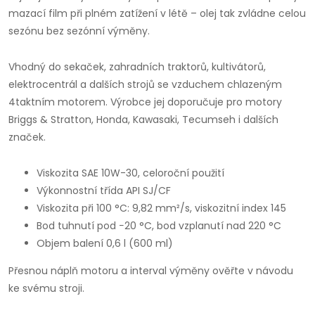
mazací film při plném zatížení v létě – olej tak zvládne celou
sezónu bez sezónní výměny.
Vhodný do sekaček, zahradních traktorů, kultivátorů,
elektrocentrál a dalších strojů se vzduchem chlazeným
4taktním motorem. Výrobce jej doporučuje pro motory
Briggs & Stratton, Honda, Kawasaki, Tecumseh i dalších
značek.
Viskozita SAE 10W-30, celoroční použití
Výkonnostní třída API SJ/CF
Viskozita při 100 °C: 9,82 mm²/s, viskozitní index 145
Bod tuhnutí pod −20 °C, bod vzplanutí nad 220 °C
Objem balení 0,6 l (600 ml)
Přesnou náplň motoru a interval výměny ověřte v návodu
ke svému stroji.