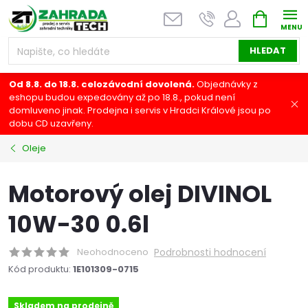
Přejít
NÁKUPNÍ
na
KOŠÍK
obsah
HLEDAT
Od 8.8. do 18.8. celozávodní dovolená.
Objednávky z
eshopu budou expedovány až po 18.8., pokud není
domluveno jinak. Prodejna i servis v Hradci Králové jsou po
dobu CD uzavřeny.
Oleje
Motorový olej DIVINOL
10W-30 0.6l
Neohodnoceno
Podrobnosti hodnocení
Kód produktu:
1E101309-0715
Skladem na prodejně