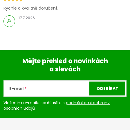
Rychle a kvalitně doručení.
17.7.2026
Mějte přehled o novinkách
a slevách
Z
á
E-mail
ODEBÍRAT
p
Vložením e-mailu souhlasíte s
podmínkami ochrany
osobních údajů
a