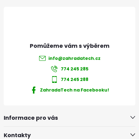
t
í
info
@
zahradatech.cz
774 245 285
774 245 288
ZahradaTech na Facebooku!
Informace pro vás
Kontakty