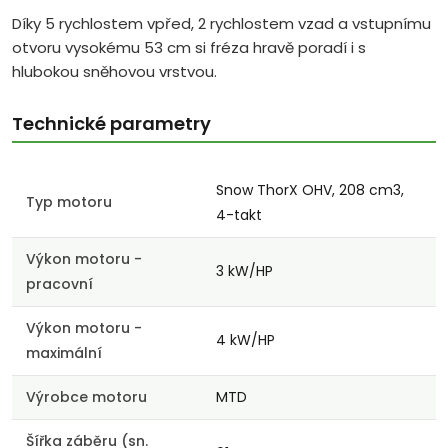
Díky 5 rychlostem vpřed, 2 rychlostem vzad a vstupnímu
otvoru vysokému 53 cm si fréza hravě poradí i s
hlubokou sněhovou vrstvou.
Technické parametry
Snow ThorX OHV, 208 cm3,
Typ motoru
4-takt
Výkon motoru -
3 kW/HP
pracovní
Výkon motoru -
4 kW/HP
maximální
Výrobce motoru
MTD
Šířka záběru (sn.