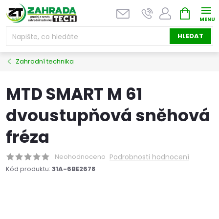
Přejít
NÁKUPNÍ
na
KOŠÍK
obsah
HLEDAT
Zahradní technika
MTD SMART M 61
dvoustupňová sněhová
fréza
Neohodnoceno
Podrobnosti hodnocení
Kód produktu:
31A-6BE2678