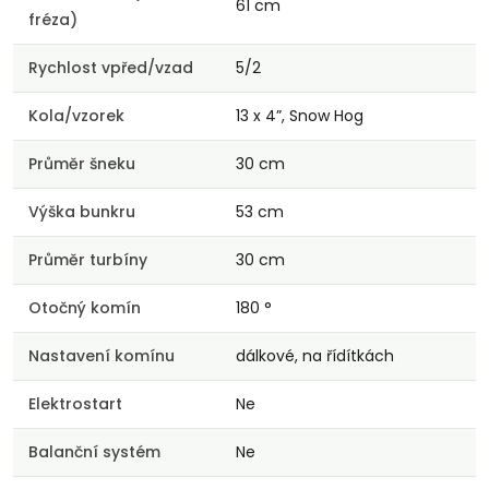
61 cm
fréza)
Rychlost vpřed/vzad
5/2
Kola/vzorek
13 x 4”, Snow Hog
Průměr šneku
30 cm
Výška bunkru
53 cm
Průměr turbíny
30 cm
Otočný komín
180 °
Nastavení komínu
dálkové, na řídítkách
Elektrostart
Ne
Balanční systém
Ne