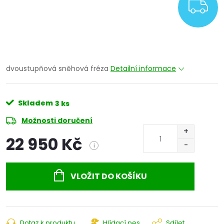
Z
dvoustupňová sněhová fréza
Detailní informace
Skladem
3 ks
Možnosti doručení
22 950 Kč
i
Měrná
cena:
VLOŽIT DO KOŠÍKU
Dotaz k produktu
Hlídací pes
Sdílet