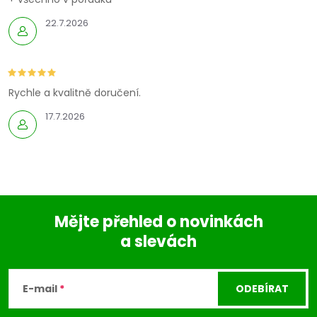
22.7.2026
Rychle a kvalitně doručení.
17.7.2026
Mějte přehled o novinkách
a slevách
Z
á
E-mail
ODEBÍRAT