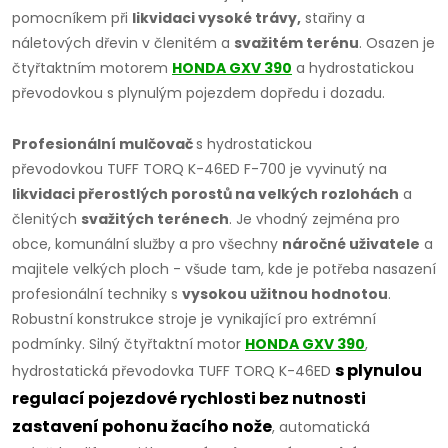
pomocníkem při
likvidaci vysoké trávy,
stařiny a
náletových dřevin v členitém a
svažitém terénu
. Osazen je
čtyřtaktním motorem
HONDA GXV 390
a hydrostatickou
převodovkou s plynulým pojezdem dopředu i dozadu.
Profesionální mulčovač
s hydrostatickou
převodovkou TUFF TORQ K-46ED F-700 je vyvinutý na
likvidaci přerostlých porostů na velkých rozlohách
a
členitých
svažitých terénech
. Je vhodný zejména pro
obce, komunální služby a pro všechny
náročné uživatele
a
majitele velkých ploch - všude tam, kde je potřeba nasazení
profesionální techniky s
vysokou užitnou hodnotou
.
Robustní konstrukce stroje je vynikající pro extrémní
podmínky. Silný čtyřtaktní motor
HONDA GXV 390
,
s plynulou
hydrostatická převodovka TUFF TORQ K-46ED
regulací pojezdové rychlosti bez nutnosti
zastavení pohonu žacího nože
, automatická