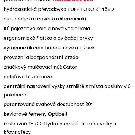
hydrostatická převodovka TUFF TORQ K-46ED
automatická uzávěrka diferenciálu
18" pojezdová kola a nová vodicí kola
ergonomická řídítka a ovládácí prvky
výměnné uložení hřídele nože a ložisek
provozní a bezpečnostní brzda
značkový mulčovací nůž Gator
čelisťová brzda nože
centrální nastavení výšky strniště z místa obsluhy v 6
polohách
garantovaná svahová dostupnost 30º
kevlarové řemeny Optibelt
mulčovač F-700 Hydro nahradí tři pracovníky s
křovinořezy