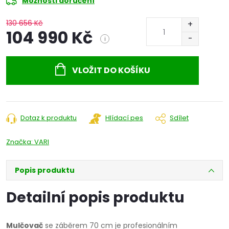
Možnosti doručení
130 656 Kč
104 990 Kč
i
Měrná
cena:
VLOŽIT DO KOŠÍKU
Dotaz k produktu
Hlídací pes
Sdílet
Značka:
VARI
Popis produktu
Detailní popis produktu
Mulčovač
se záběrem 70 cm je profesionálním