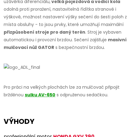
uzávěrka diferenciálu,
velká pojezdová a vodicí kola
odolná proti proražení, nastavitelná řídítka stranově i
výškově, možnost nastavení výšky sečení do šesti poloh z
místa obsluhy - to jsou prvky, které umožňují maximální
přizpůsobení stroje pro daný terén
. Stroj je vybaven
automatickou i provozní brzdou. Sečení zajišťuje
masivní
mulčovací nůž GATOR
s bezpečnostní brzdou.
Pro práci na velkých plochách lze za mulčovač připojit
bržděnou
sulku AV-650
s odpruženou sedačkou.
VÝHODY
profesionální motor
HONDA GXV 390