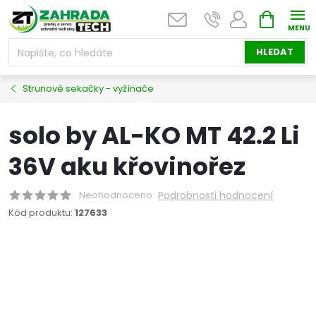
Přejít
NÁKUPNÍ
na
KOŠÍK
obsah
HLEDAT
Strunové sekačky - vyžínače
solo by AL-KO MT 42.2 Li
36V aku křovinořez
Neohodnoceno
Podrobnosti hodnocení
Kód produktu:
127633