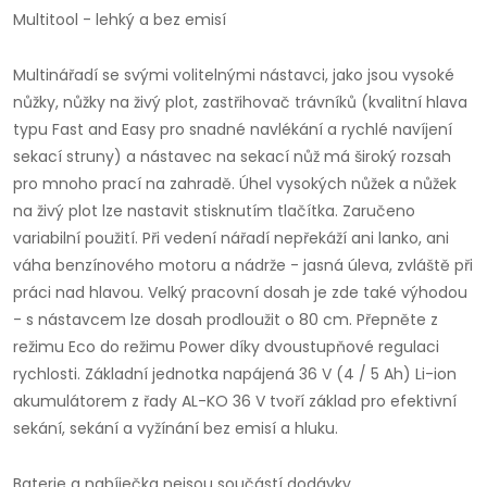
Multitool - lehký a bez emisí
Multinářadí se svými volitelnými nástavci, jako jsou vysoké
nůžky, nůžky na živý plot, zastřihovač trávníků (kvalitní hlava
typu Fast and Easy pro snadné navlékání a rychlé navíjení
sekací struny) a nástavec na sekací nůž má široký rozsah
pro mnoho prací na zahradě. Úhel vysokých nůžek a nůžek
na živý plot lze nastavit stisknutím tlačítka. Zaručeno
variabilní použití. Při vedení nářadí nepřekáží ani lanko, ani
váha benzínového motoru a nádrže - jasná úleva, zvláště při
práci nad hlavou. Velký pracovní dosah je zde také výhodou
- s nástavcem lze dosah prodloužit o 80 cm. Přepněte z
režimu Eco do režimu Power díky dvoustupňové regulaci
rychlosti. Základní jednotka napájená 36 V (4 / 5 Ah) Li-ion
akumulátorem z řady AL-KO 36 V tvoří základ pro efektivní
sekání, sekání a vyžínání bez emisí a hluku.
Baterie a nabíječka nejsou součástí dodávky.