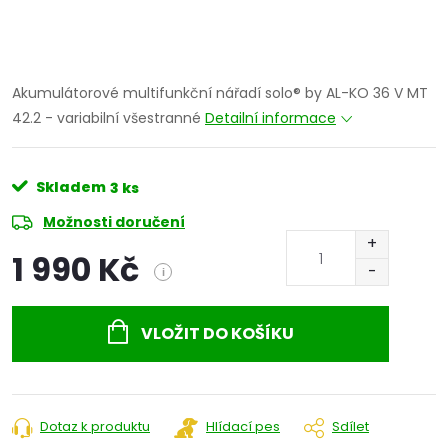
Akumulátorové multifunkční nářadí solo® by AL-KO 36 V MT
42.2 - variabilní všestranné
Detailní informace
Skladem
3 ks
Možnosti doručení
1 990 Kč
i
Měrná
cena:
VLOŽIT DO KOŠÍKU
Dotaz k produktu
Hlídací pes
Sdílet