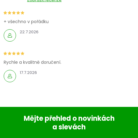
+ všechno v pořádku
22.7.2026
Rychle a kvalitně doručení.
17.7.2026
Mějte přehled o novinkách
a slevách
Z