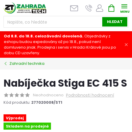
Přejít
NÁKUPNÍ
na
KOŠÍK
obsah
HLEDAT
Od 8.8. do 18.8. celozávodní dovolená.
Objednávky z
eshopu budou expedovány až po 18.8., pokud není
domluveno jinak. Prodejna i servis v Hradci Králové jsou po
dobu CD uzavřeny.
Zahradní technika
Nabíječka Stiga EC 415 S
Neohodnoceno
Podrobnosti hodnocení
Kód produktu:
277020008/ST1
Výprodej
Skladem na prodejně