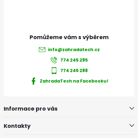
í
info
@
zahradatech.cz
774 245 285
774 245 288
ZahradaTech na Facebooku!
Informace pro vás
Kontakty