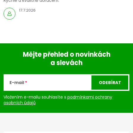
Rychle a kvalitně doručení.
17.7.2026
Mějte přehled o novinkách
a slevách
Z
á
E-mail
ODEBÍRAT
p
Vložením e-mailu souhlasíte s
podmínkami ochrany
osobních údajů
a
t