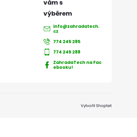
info
@
zahradatech.
cz
774 245 285
774 245 288
ZahradaTech na Fac
ebooku!
Vytvořil Shoptet