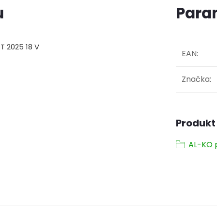
u
Para
T 2025 18 V
EAN
:
Značka
:
Produkt 
AL-KO p