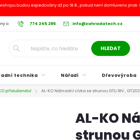
shopu budou expedovány až po 18.8., pokud není domluveno jinak. Pr
ny osobních údajů
774 245 285
Reklamační řád
info@zahradatech.cz
Postup při nákupu na s
HLEDAT
radní technika
Nářadí
Dřevovýroba
KO příslušenství
AL-KO Náhradní cívka se strunou GTLi 18V , GT20
AL-KO Ná
strunou G