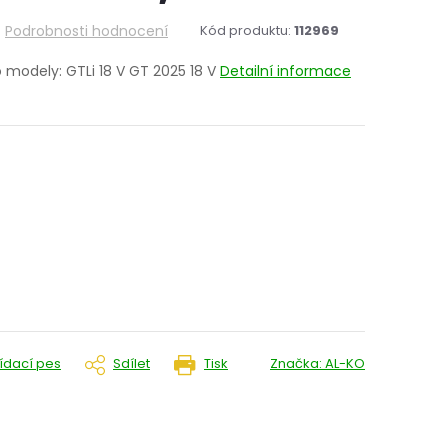
Podrobnosti hodnocení
Kód produktu:
112969
 modely: GTLi 18 V GT 2025 18 V
Detailní informace
lídací pes
Sdílet
Tisk
Značka:
AL-KO