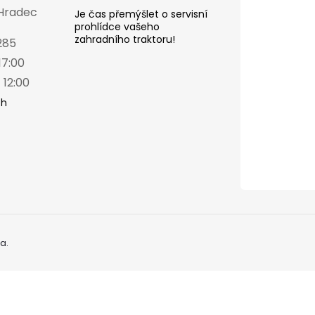
 Hradec
Je čas přemýšlet o servisní
prohlídce vašeho
zahradního traktoru!
285
17:00
 12:00
ch
a.