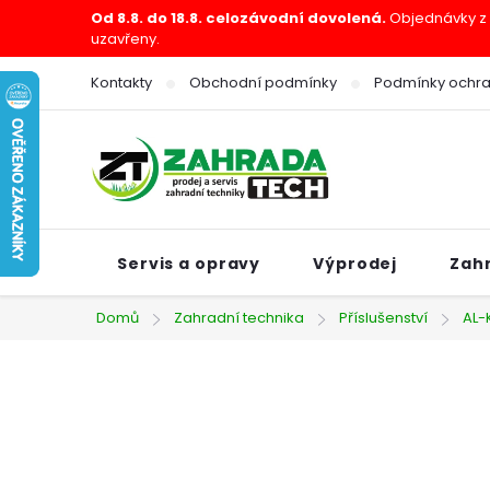
Přejít
Od 8.8. do 18.8. celozávodní dovolená.
Objednávky z e
uzavřeny.
na
obsah
Kontakty
Obchodní podmínky
Podmínky ochra
Servis a opravy
Výprodej
Zah
Domů
Zahradní technika
Příslušenství
AL-