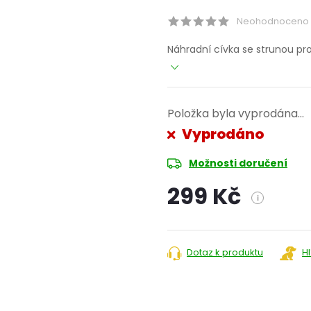
Neohodnoceno
Náhradní cívka se strunou pro
Položka byla vyprodána…
Vyprodáno
Možnosti doručení
299 Kč
i
Měrná
cena:
Dotaz k produktu
H