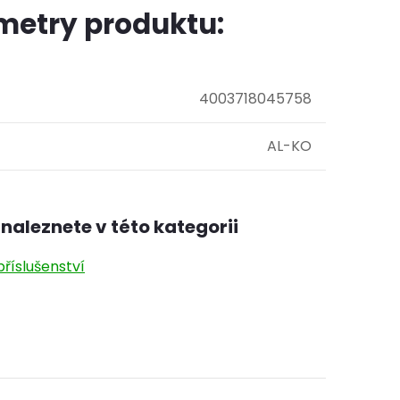
metry produktu:
4003718045758
AL-KO
naleznete v této kategorii
říslušenství