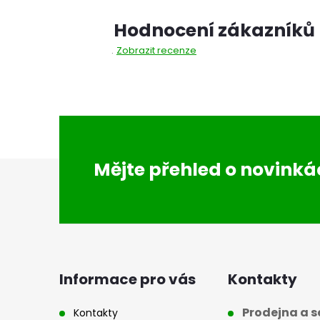
Hodnocení zákazníků
Zobrazit recenze
Z
Mějte přehled o novink
á
p
a
Informace pro vás
Kontakty
t
Prodejna a se
Kontakty