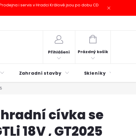
odejna i servis v Hradci Králové jsou po dobu CD
plátky ESSOX
Novinky
NÁKUPNÍ
KOŠÍK
Prázdný košík
Přihlášení
Zahradní stavby
Skleníky
Mu
25
hradní cívka se
TLi 18V , GT2025