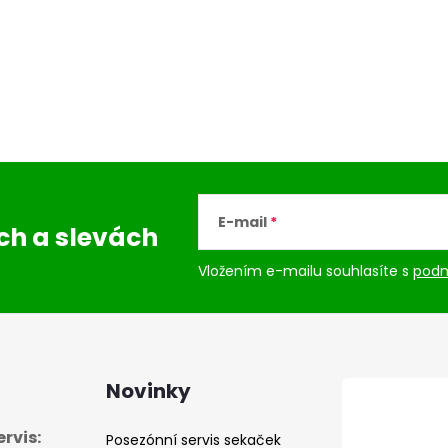
E-mail
ách
a slevách
Vložením e-mailu souhlasíte s
podm
Novinky
rvis:
Posezónní servis sekaček