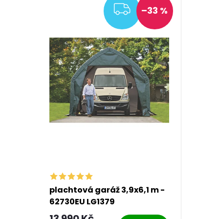
ZDARMA
–33 %
plachtová garáž 3,9x6,1 m -
62730EU LG1379
13 990 Kč