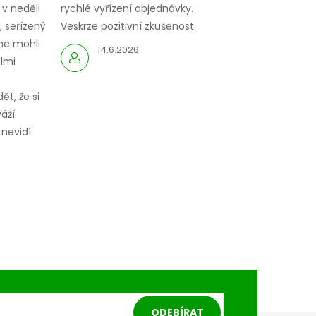
 v neděli
rychlé vyřízení objednávky.
 seřízený
Veskrze pozitivní zkušenost.
me mohli
14.6.2026
elmi
ět, že si
áží.
nevidí.
ODEBÍRAT