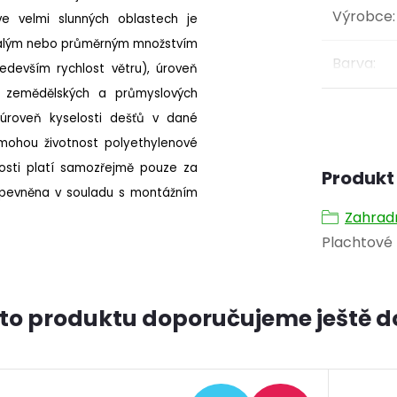
Výrobce
:
(ve velmi slunných oblastech je
 malým nebo průměrným množstvím
Barva
:
ředevším rychlost větru), úroveň
iv zemědělských a průmyslových
úroveň kyselosti dešťů v dané
y mohou životnost polyethylenové
osti platí samozřejmě pouze za
Produkt 
řipevněna v souladu s montážním
Zahrad
Plachtové 
to produktu doporučujeme ještě d