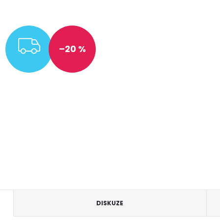
ZDARMA
–20 %
DISKUZE