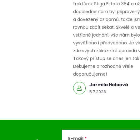
traktůrek Stiga Estate 384 a už
dopoledne nám byl připravený,
a dovezený až domů, takže js
rovnou začít sekat. Skvělé a v
vstřícné jednání, vše nám bylo
vysvětleno i předvedeno. Je vid
zde svých zákazníků opravdu v
Takový přístup se dnes jen tak 
Děkujeme a rozhodně vřele
doporučujeme!
Jarmila Holcová
5.7.2026
E-mail