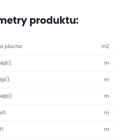
metry produktu:
á plocha
:
m2
ější)
:
m
ější)
:
m
ější)
:
m
eří
:
m
ří
:
m