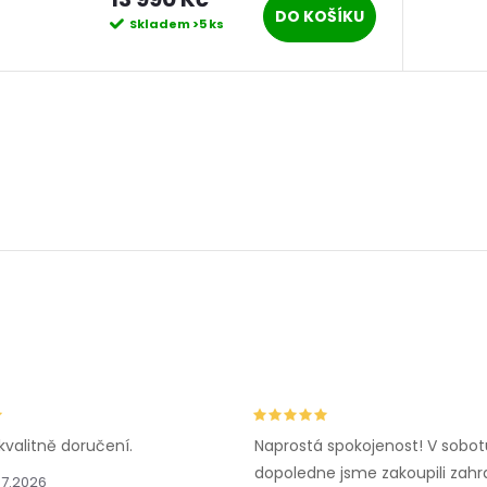
DO KOŠÍKU
Skladem
>5 ks
kvalitně doručení.
Naprostá spokojenost! V sobot
dopoledne jsme zakoupili zahr
.7.2026