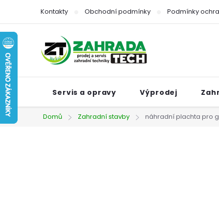
Přejít
Kontakty
Obchodní podmínky
Podmínky ochra
na
obsah
Servis a opravy
Výprodej
Zah
Domů
Zahradní stavby
náhradní plachta pro g