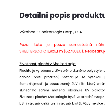
Detailní popis produkt
Výrobce - ShelterLogic Corp., USA
Pozor toto je pouze samostatná náhr
SHELTERLOGIC 3,9x6,1 m (62730EU). Neobsahuje
Životnost plachty ShelterLogic:
Plachta je vyrobena z třívrstvého tkaného polyetylenu
odolná proti protržení, vyznačuje se vysokou pe
Samozřejmostí je oboustranný 2UV filtr, který chrán
slunečního záření, materiál obsahuje UV blokátor
Životnost plachty Shelterlogic bývá ve střední Evropě
být i výrazně delší, ale i výrazně kratší. Vždy nejvíce