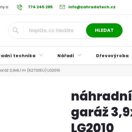
ny osobních údajů
774 245 285
Reklamační řád
info@zahradatech.cz
Postup při nákupu na s
HLEDAT
radní technika
Nářadí
Dřevovýroba
aráž 3,9x6,1 m (62730EU) LG2010
náhradní
garáž 3,9
LG2010