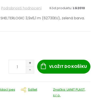
Podrobnosti hodnocení
Kód produktu:
LG2010
 SHELTERLOGIC 3,9x6,1 m (62730EU), zelená barva.
VLOŽIT DO KOŠÍKU
lídací pes
Sdílet
Značka:
LANIT PLAST,
s.r.o.