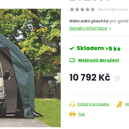
Neohodnoceno
Náhradní plachta
pro garáž
Detailní informace
Skladem
>5 ks
Možnosti doručení
10 792 Kč
i
Měrná
cena:
Dotaz k produktu
H
Tisk