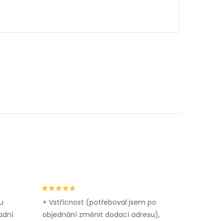
u
+ Vstřícnost (potřeboval jsem po
adní
objednání změnit dodací adresu),