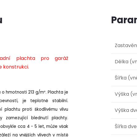
u
Para
Zastavěn
adní plachta pro garáž
Délka (vn
 konstrukci.
Šířka (vn
 o hmotnosti 213 g/m². Plachta je
Výška (vn
vností, je teplotně stabilní.
í plachtu proti škodlivému vlivu
Výška dv
y zamezující blednutí plachty.
Šířka dve
 obvykle cca 4 - 5 let, může však
 záleží na vnějších vlivech v místě