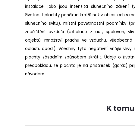
instalace, jako jsou intenzita slunečního záření 
životnost plachty poněkud kratší než v oblastech s
slunečního svitu), místní povětrnostní podmínky (p
znečištění ovzduší (exhalace z aut, spaloven, vl
objektů, množství prachu ve vzduchu, všeobecná 
oblasti, apod.). Všechny tyto negativní vnější vliv
plachty zásadním způsobem zkrátit. Údaje o životn
předpokladu, že plachta je na přístřešek (garáž) p
návodem.
K tomu