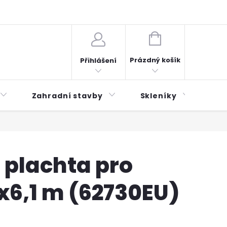
plátky ESSOX
Novinky
NÁKUPNÍ
KOŠÍK
Prázdný košík
Přihlášení
Zahradní stavby
Skleníky
Mu
 plachta pro
x6,1 m (62730EU)