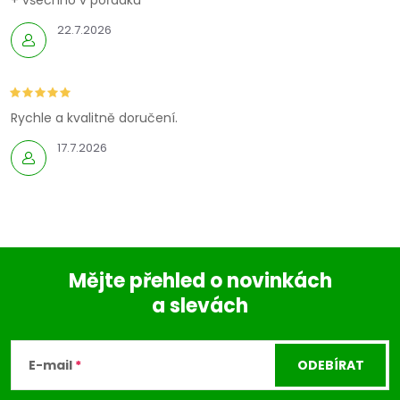
+ všechno v pořádku
22.7.2026
Rychle a kvalitně doručení.
17.7.2026
Mějte přehled o novinkách
a slevách
Z
á
E-mail
ODEBÍRAT