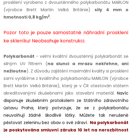
prosklení vyrobeno z dvoustěnného polykarbonátu MARLON
(výrobce Brett Martin Velká Británie)
síly 4 mm o
2
hmotnosti 0,8 kg/m
.
Pozor toto je pouze samostatné náhradní prosklení
ke skleníku! Neobsahuje konstrukci.
Polykarbonát
- velmi kvalitní dvoustěnný polykarbonát se
silným UV filtrem (
na slunci a mrazu nekřehne, ani
nežloutne
). Z důvodu zajištění maximální kvality si prosklení
sami vyrábíme z kvalitního polykarbonátu MARLON (výrobce
Brett Martin Velká Británie), který je v ČR otestován státem
akreditovanými zkušebnami jako stavební materiál.
Navíc
disponuje zkušebním protokolem ze Státního zdravotního
ústavu Praha, který potvrzuje, že se z polykarbonátu
neuvolňují žádné škodlivé látky. Můžete tak nerušeně
pěstovat zeleninu bez obav o své zdraví.
Na polykarbonát
je poskytována smluvní záruka 10 let na nerozbitnost