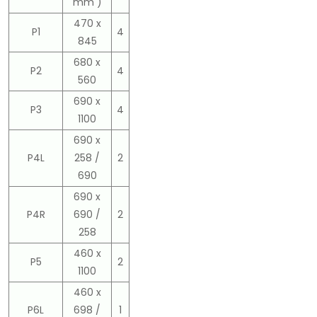
mm )
470 x
P1
4
845
680 x
P2
4
560
690 x
P3
4
1100
690 x
P4L
258 /
2
690
690 x
P4R
690 /
2
258
460 x
P5
2
1100
460 x
P6L
698 /
1