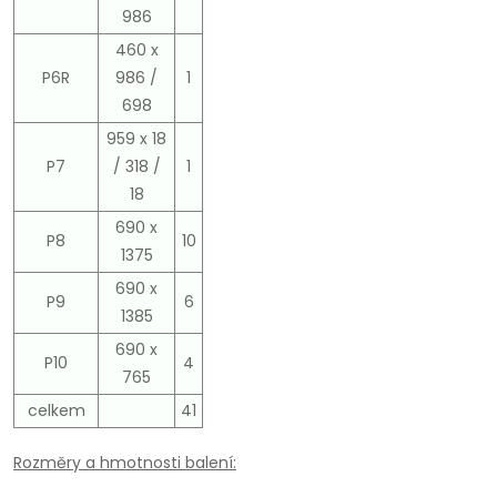
986
460 x
P6R
986 /
1
698
959 x 18
P7
/ 318 /
1
18
690 x
P8
10
1375
690 x
P9
6
1385
690 x
P10
4
765
celkem
41
Rozměry a hmotnosti balení: