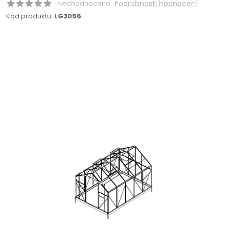
Neohodnoceno
Podrobnosti hodnocení
Kód produktu:
LG3056