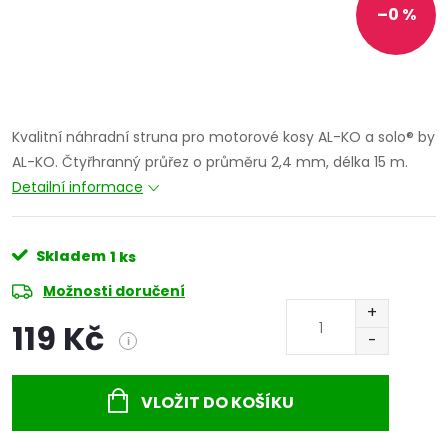
–0 %
Kvalitní náhradní struna pro motorové kosy AL-KO a solo® by
AL-KO. Čtyřhranný průřez o průměru 2,4 mm, délka 15 m.
Detailní informace
Skladem
1 ks
Možnosti doručení
119 Kč
i
Měrná
cena:
VLOŽIT DO KOŠÍKU