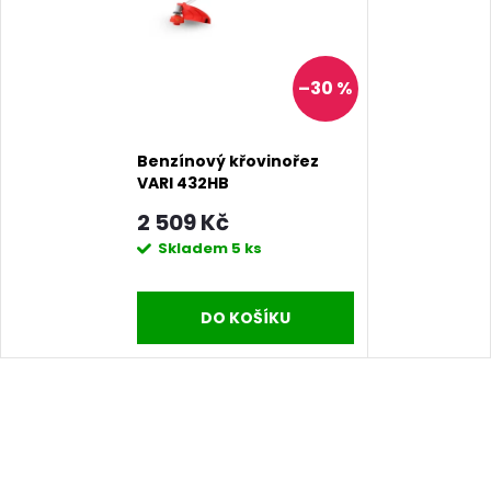
–30 %
Benzínový křovinořez
VARI 432HB
2 509 Kč
Skladem
5 ks
DO KOŠÍKU