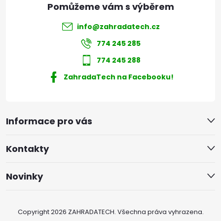
info
@
zahradatech.cz
774 245 285
774 245 288
ZahradaTech na Facebooku!
Informace pro vás
Kontakty
Novinky
Copyright 2026
ZAHRADATECH
. Všechna práva vyhrazena.