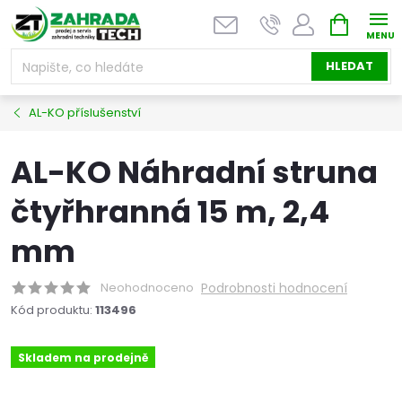
Přejít
NÁKUPNÍ
na
KOŠÍK
obsah
HLEDAT
AL-KO příslušenství
AL-KO Náhradní struna
čtyřhranná 15 m, 2,4
mm
Neohodnoceno
Podrobnosti hodnocení
Kód produktu:
113496
Skladem na prodejně