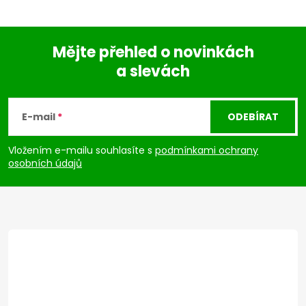
Mějte přehled o novinkách
a slevách
Z
á
E-mail
ODEBÍRAT
p
Vložením e-mailu souhlasíte s
podmínkami ochrany
osobních údajů
a
t
í