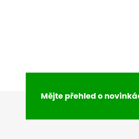
Z
Mějte přehled o novink
á
p