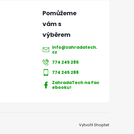
info
@
zahradatech.
cz
774 245 285
774 245 288
ZahradaTech na Fac
ebooku!
Vytvořil Shoptet