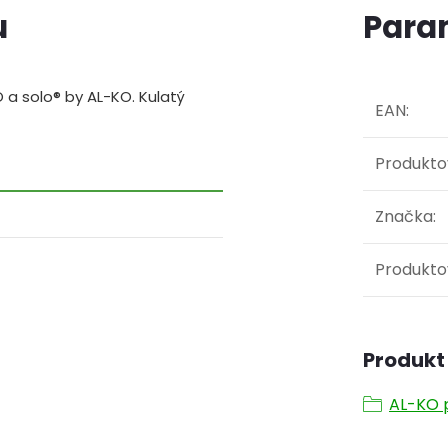
u
Para
 a solo® by AL-KO. Kulatý
EAN
:
Produkto
Značka
:
Produkto
Produkt 
AL-KO p