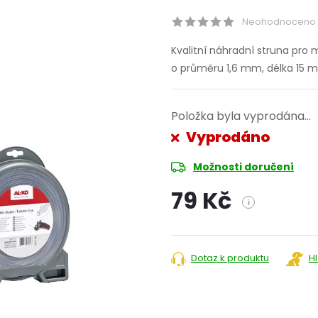
Neohodnoceno
Kvalitní náhradní struna pro 
o průměru 1,6 mm, délka 15 m
Položka byla vyprodána…
Vyprodáno
Možnosti doručení
79 Kč
i
Měrná
cena:
Dotaz k produktu
H