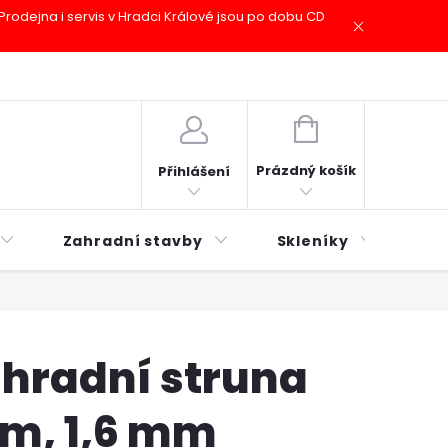
odejna i servis v Hradci Králové jsou po dobu CD
plátky ESSOX
Novinky
NÁKUPNÍ
KOŠÍK
Prázdný košík
Přihlášení
Zahradní stavby
Skleníky
Mu
hradní struna
 m, 1,6 mm