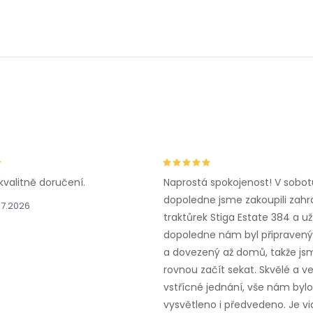
kvalitně doručení.
Naprostá spokojenost! V sobot
dopoledne jsme zakoupili zahr
.7.2026
traktůrek Stiga Estate 384 a už
dopoledne nám byl připravený,
a dovezený až domů, takže js
rovnou začít sekat. Skvělé a v
vstřícné jednání, vše nám bylo
vysvětleno i předvedeno. Je vid