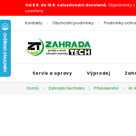
Přejít
Od 8.8. do 18.8. celozávodní dovolená.
Objednávky z e
uzavřeny.
na
obsah
Kontakty
Obchodní podmínky
Podmínky ochra
Servis a opravy
Výprodej
Zah
Domů
Zahradní technika
Příslušenství
AL-