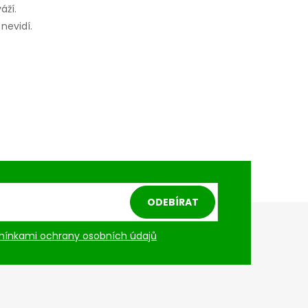
áží.
nevidí.
ODEBÍRAT
ínkami ochrany osobních údajů