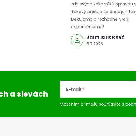
zde svých zákazníků opravdu v
Takový přístup se dnes jen tak 
Děkujeme a rozhodně vřele
doporučujeme!
Jarmila Holcová
5.7.2026
E-mail
ách
a slevách
Vložením e-mailu souhlasíte s
podm