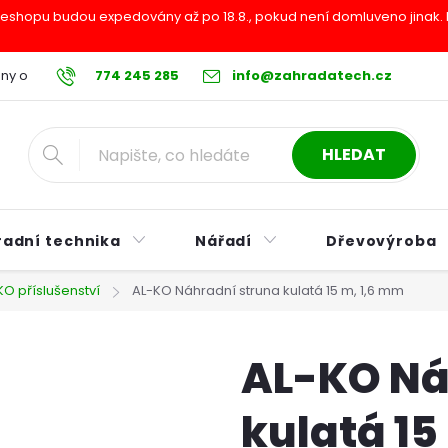
shopu budou expedovány až po 18.8., pokud není domluveno jinak. Pr
ny osobních údajů
774 245 285
Reklamační řád
info@zahradatech.cz
Postup při nákupu na s
HLEDAT
radní technika
Nářadí
Dřevovýroba
KO příslušenství
AL-KO Náhradní struna kulatá 15 m, 1,6 mm
AL-KO Ná
kulatá 15