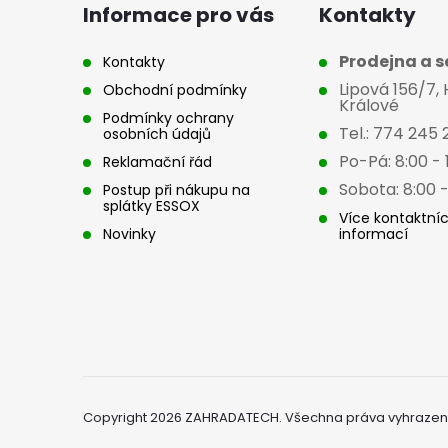
a
Informace pro vás
Kontakty
t
Prodejna a se
Kontakty
Lipová 156/7,
Obchodní podmínky
í
Králové
Podmínky ochrany
Tel.: 774 245 
osobních údajů
Po-Pá: 8:00 - 
Reklamační řád
Sobota: 8:00 -
Postup při nákupu na
splátky ESSOX
Více kontaktní
Novinky
informací
Copyright 2026
ZAHRADATECH
. Všechna práva vyhrazen