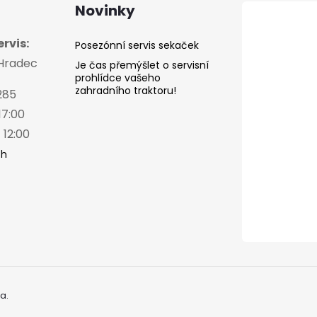
Novinky
rvis:
Posezónní servis sekaček
 Hradec
Je čas přemýšlet o servisní
prohlídce vašeho
zahradního traktoru!
285
17:00
 12:00
ch
a.