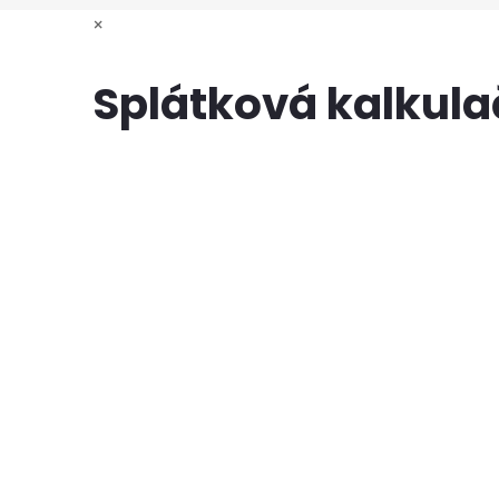
×
Splátková kalkul