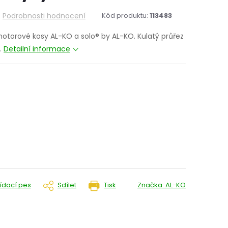
Podrobnosti hodnocení
Kód produktu:
113483
motorové kosy AL-KO a solo® by AL-KO. Kulatý průřez
.
Detailní informace
lídací pes
Sdílet
Tisk
Značka:
AL-KO