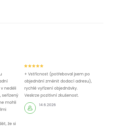
u
+ Vstřícnost (potřeboval jsem po
adní
objednání změnit dodací adresu),
 v neděli
rychlé vyřízení objednávky.
 seřízený
Veskrze pozitivní zkušenost.
me mohli
14.6.2026
elmi
ět, že si