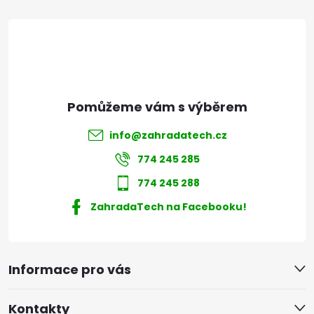
t
í
info
@
zahradatech.cz
774 245 285
774 245 288
ZahradaTech na Facebooku!
Informace pro vás
Kontakty