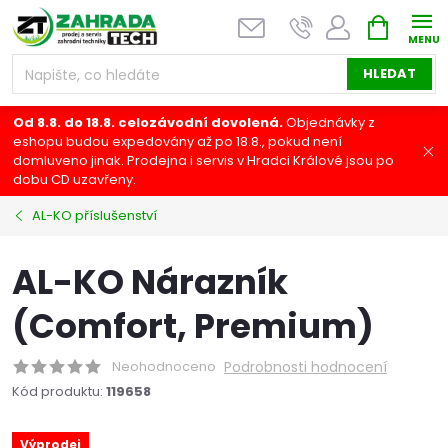
Přejít
NÁKUPNÍ
na
KOŠÍK
obsah
HLEDAT
Od 8.8. do 18.8. celozávodní dovolená.
Objednávky z
eshopu budou expedovány až po 18.8., pokud není
domluveno jinak. Prodejna i servis v Hradci Králové jsou po
dobu CD uzavřeny.
AL-KO příslušenství
AL-KO Nárazník
(Comfort, Premium)
Neohodnoceno
Podrobnosti hodnocení
Kód produktu:
119658
Výprodej