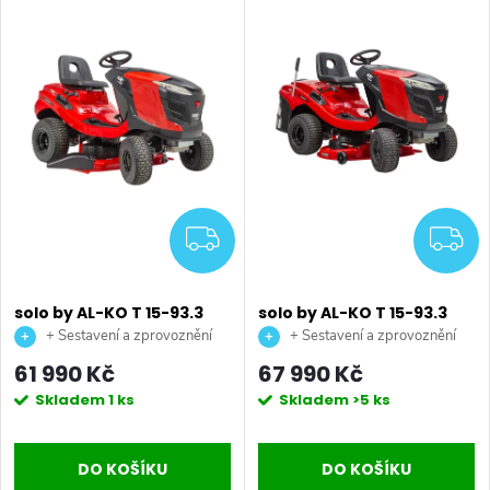
DARMA
ZDARMA
Z
solo by AL-KO T 15-93.3
solo by AL-KO T 15-93.3
HDS-A Comfort
HD-A Comfort benzínový
+ Sestavení a zprovoznění
+ Sestavení a zprovoznění
benzínový zahradní
zahradní traktor
stroje + doprava až na vaši
stroje + doprava až na vaši
61 990 Kč
67 990 Kč
traktor
zahradu.
zahradu.
Skladem
1 ks
Skladem
>5 ks
DO KOŠÍKU
DO KOŠÍKU