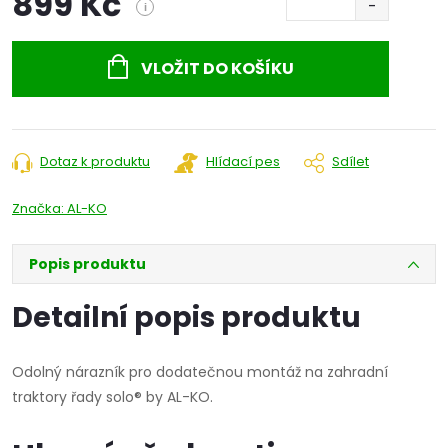
899 Kč
i
Měrná
cena:
VLOŽIT DO KOŠÍKU
Dotaz k produktu
Hlídací pes
Sdílet
Značka:
AL-KO
Popis produktu
Detailní popis produktu
Odolný nárazník pro dodatečnou montáž na zahradní
traktory řady solo® by AL-KO.