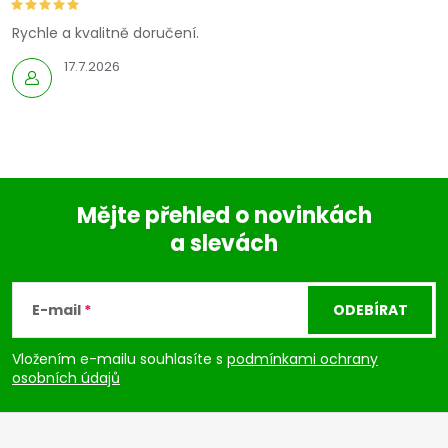
Rychle a kvalitně doručení.
17.7.2026
Mějte přehled o novinkách
a slevách
Z
á
E-mail
ODEBÍRAT
p
Vložením e-mailu souhlasíte s
podmínkami ochrany
osobních údajů
a