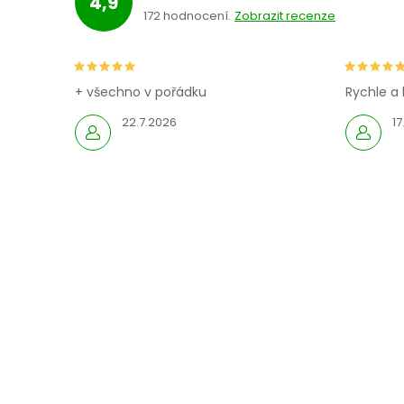
4,9
172 hodnocení
Zobrazit recenze
+ všechno v pořádku
Rychle a 
22.7.2026
17