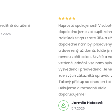
kvalitně doručení.
Naprostá spokojenost! V sobot
dopoledne jsme zakoupili zahr
.7.2026
traktůrek Stiga Estate 384 a už
dopoledne nám byl připravený,
a dovezený až domů, takže js
rovnou začít sekat. Skvělé a v
vstřícné jednání, vše nám bylo
vysvětleno i předvedeno. Je vid
zde svých zákazníků opravdu v
Takový přístup se dnes jen tak 
Děkujeme a rozhodně vřele
doporučujeme!
Jarmila Holcová
5.7.2026