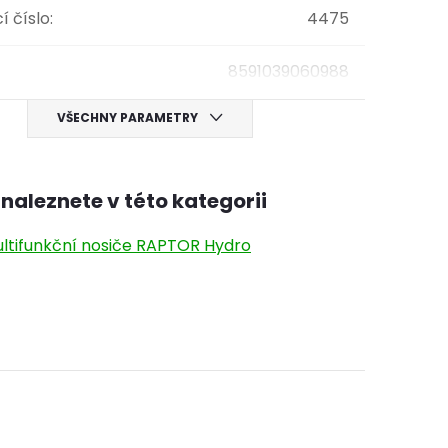
í číslo
:
4475
8591039060988
VŠECHNY PARAMETRY
naleznete v této kategorii
ltifunkční nosiče RAPTOR Hydro