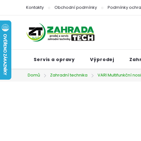
Přejít
Kontakty
Obchodní podmínky
Podmínky ochra
na
obsah
Servis a opravy
Výprodej
Zah
Domů
Zahradní technika
VARI Multifunkční nos