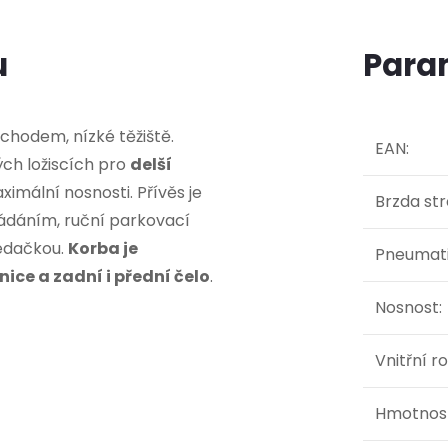
u
Para
zchodem, nízké těžiště.
EAN
:
ých ložiscích pro
delší
aximální nosnosti. Přívěs je
Brzda str
dáním, ruční parkovací
sedačkou.
Korba je
Pneumat
ice a zadní i přední čelo
.
Nosnost
:
Vnitřní 
Hmotnos