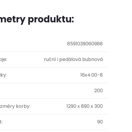
metry produktu:
8591039060988
oje
:
ruční i pedálová bubnová
iky
:
16x4.00-8
200
rozměry korby
:
1290 x 890 x 300
t
:
90