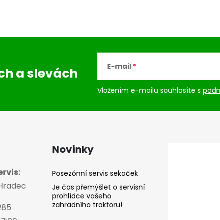
E-mail
ách
a slevách
Vložením e-mailu souhlasíte s
podm
Novinky
rvis:
Posezónní servis sekaček
 Hradec
Je čas přemýšlet o servisní
prohlídce vašeho
zahradního traktoru!
285