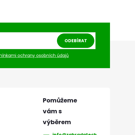
ODEBÍRAT
ínkami ochrany osobních údajů
info
@
zahradatech.