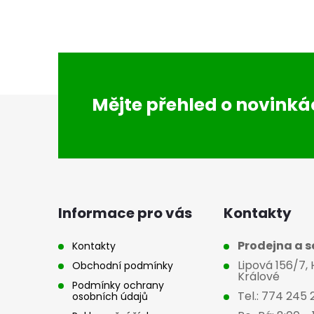
Z
Mějte přehled o novink
á
p
a
Informace pro vás
Kontakty
t
Prodejna a se
Kontakty
Lipová 156/7,
Obchodní podmínky
í
Králové
Podmínky ochrany
Tel.: 774 245 
osobních údajů