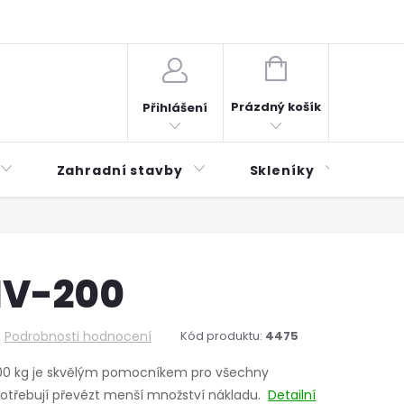
plátky ESSOX
Novinky
NÁKUPNÍ
KOŠÍK
Prázdný košík
Přihlášení
Zahradní stavby
Skleníky
Mu
NV-200
Podrobnosti hodnocení
Kód produktu:
4475
 200 kg je skvělým pomocníkem pro všechny
 potřebují převézt menší množství nákladu.
Detailní