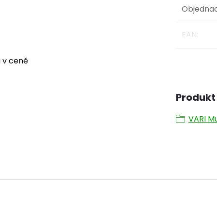
Objednac
EAN
:
i v ceně
Produkt 
VARI Mu