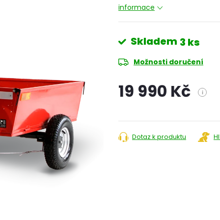
informace
Skladem
3 ks
Možnosti doručení
19 990 Kč
i
Měrná
cena:
Dotaz k produktu
H