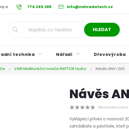
ny osobních údajů
774 245 285
Reklamační řád
info@zahradatech.cz
Postup při nákupu na s
HLEDAT
radní technika
Nářadí
Dřevovýroba
iče
VARI Multifunkční nosiče RAPTOR Hydro
Návěs ANV-200
Návěs A
Neohodnoceno
Vyklápěcí přívěs o nosnosti
zahrádkáře a pěstitele, kteří