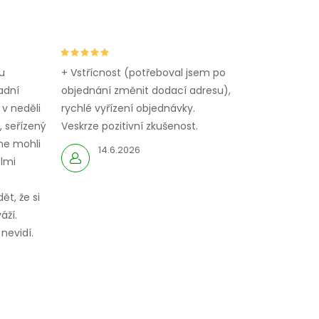
u
+ Vstřícnost (potřeboval jsem po
adní
objednání změnit dodací adresu),
 v neděli
rychlé vyřízení objednávky.
 seřízený
Veskrze pozitivní zkušenost.
me mohli
14.6.2026
elmi
ět, že si
áží.
nevidí.