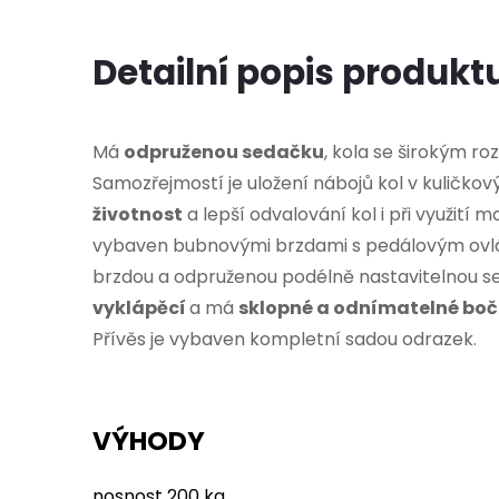
Detailní popis produkt
Má
odpruženou sedačku
, kola se širokým ro
Samozřejmostí je uložení nábojů kol v kuličkov
životnost
a lepší odvalování kol i při využití m
vybaven bubnovými brzdami s pedálovým ovlá
brzdou a odpruženou podélně nastavitelnou 
vyklápěcí
a má
sklopné a odnímatelné bočn
Přívěs je vybaven kompletní sadou odrazek.
VÝHODY
nosnost 200 kg