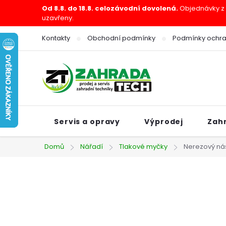
Přejít
Od 8.8. do 18.8. celozávodní dovolená.
Objednávky z e
uzavřeny.
na
obsah
Kontakty
Obchodní podmínky
Podmínky ochra
Servis a opravy
Výprodej
Zah
Domů
Nářadí
Tlakové myčky
Nerezový ná