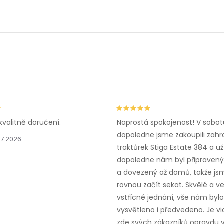
kvalitně doručení.
Naprostá spokojenost! V sobot
dopoledne jsme zakoupili zahr
.7.2026
traktůrek Stiga Estate 384 a už
dopoledne nám byl připravený,
a dovezený až domů, takže js
rovnou začít sekat. Skvělé a v
vstřícné jednání, vše nám bylo
vysvětleno i předvedeno. Je vid
zde svých zákazníků opravdu v