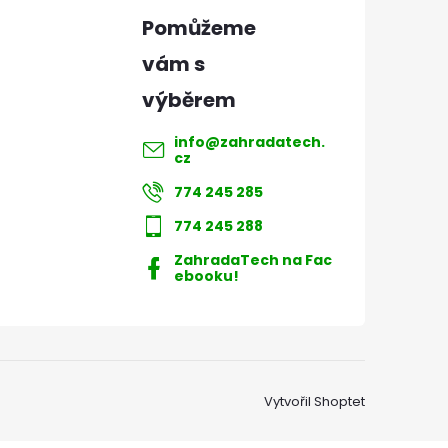
info
@
zahradatech.
cz
774 245 285
774 245 288
ZahradaTech na Fac
ebooku!
Vytvořil Shoptet