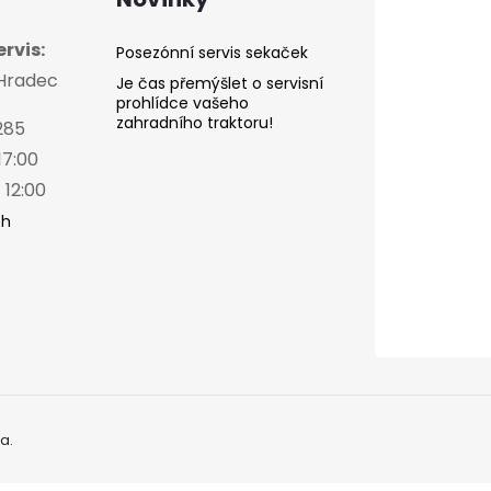
rvis:
Posezónní servis sekaček
 Hradec
Je čas přemýšlet o servisní
prohlídce vašeho
zahradního traktoru!
285
17:00
 12:00
ch
a.