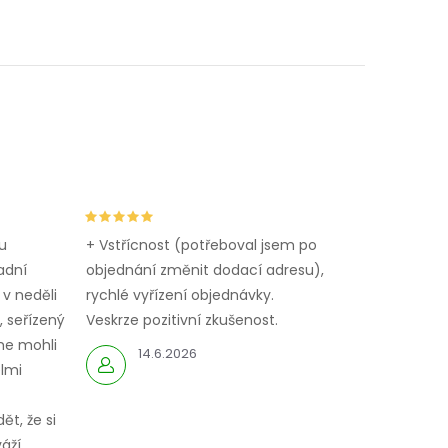
u
+ Vstřícnost (potřeboval jsem po
adní
objednání změnit dodací adresu),
 v neděli
rychlé vyřízení objednávky.
 seřízený
Veskrze pozitivní zkušenost.
me mohli
14.6.2026
elmi
ět, že si
áží.