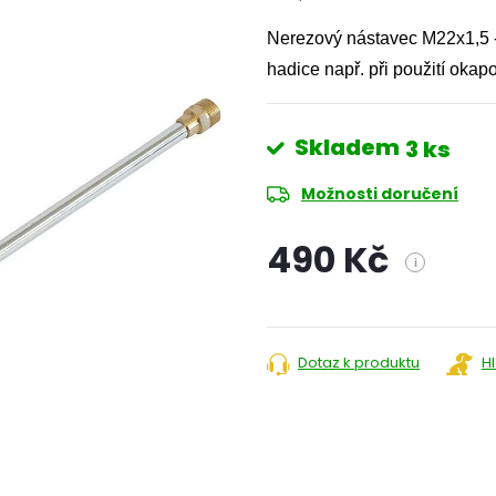
Nerezový nástavec M22x1,5 - 
hadice např. při použití oka
Skladem
3 ks
Možnosti doručení
490 Kč
i
Měrná
cena:
Dotaz k produktu
H