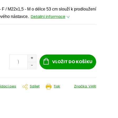
F / M22x1,5 - M o délce 53 cm slouží k prodloužení
Detailní informace
pového nástavce.
VLOŽIT DO KOŠÍKU
lídací pes
Sdílet
Tisk
Značka:
VARI