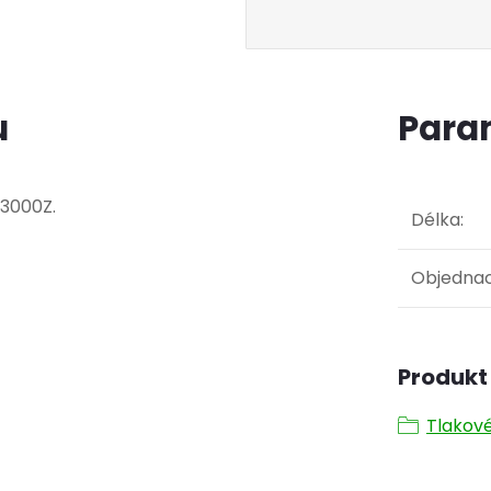
u
Para
3000Z.
Délka
:
Objednac
Produkt 
Tlakov