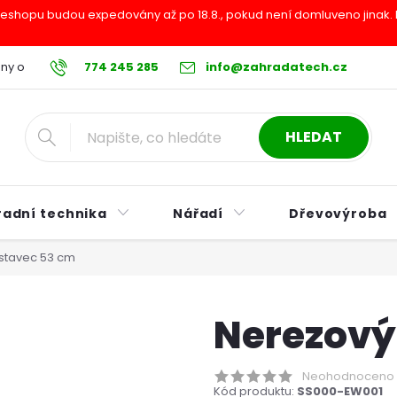
shopu budou expedovány až po 18.8., pokud není domluveno jinak. Pr
ny osobních údajů
774 245 285
Reklamační řád
info@zahradatech.cz
Postup při nákupu na s
HLEDAT
radní technika
Nářadí
Dřevovýroba
stavec 53 cm
Nerezový
Neohodnoceno
Kód produktu:
SS000-EW001