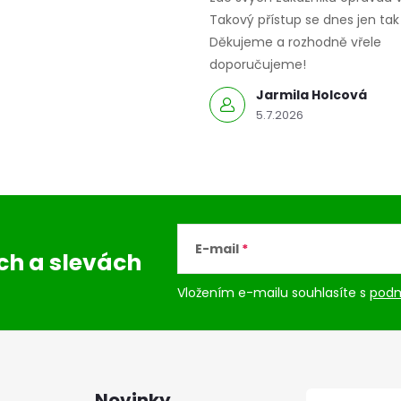
Takový přístup se dnes jen tak 
Děkujeme a rozhodně vřele
doporučujeme!
Jarmila Holcová
5.7.2026
E-mail
ách
a slevách
Vložením e-mailu souhlasíte s
podm
Novinky