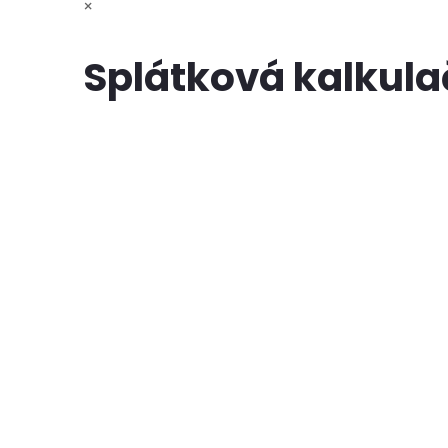
×
Splátková kalkul