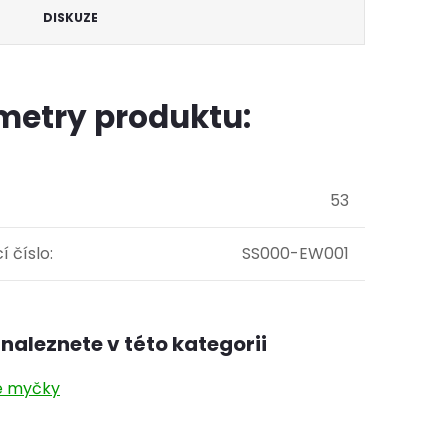
DISKUZE
metry produktu:
53
í číslo
:
SS000-EW001
naleznete v této kategorii
é myčky