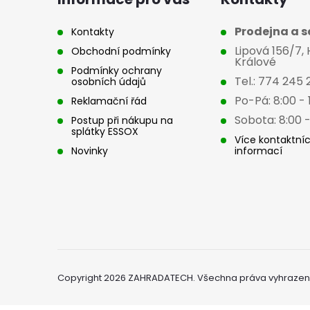
a
t
Prodejna a se
Kontakty
Lipová 156/7,
Obchodní podmínky
í
Králové
Podmínky ochrany
Tel.: 774 245 
osobních údajů
Po-Pá: 8:00 - 
Reklamační řád
Sobota: 8:00 -
Postup při nákupu na
splátky ESSOX
Více kontaktní
Novinky
informací
Copyright 2026
ZAHRADATECH
. Všechna práva vyhrazen