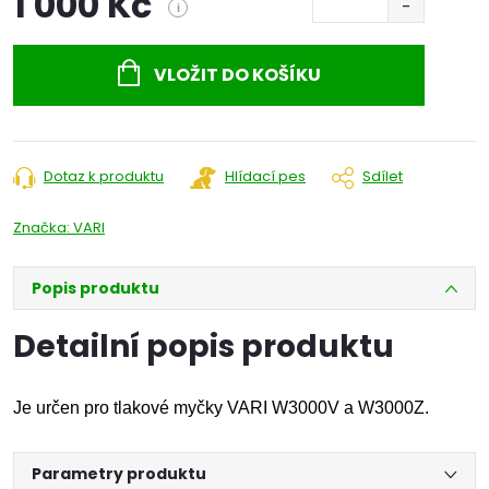
1 000 Kč
i
Měrná
cena:
VLOŽIT DO KOŠÍKU
Dotaz k produktu
Hlídací pes
Sdílet
Značka:
VARI
Popis produktu
Detailní popis produktu
Je určen pro tlakové myčky VARI W3000V a W3000Z.
Parametry produktu