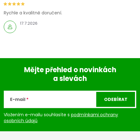
Rychle a kvalitně doručení.
17.7.2026
Mějte přehled o novinkách
a slevách
Z
á
E-mail
ODEBÍRAT
p
Vložením e-mailu souhlasíte s
podmínkami ochrany
osobních údajů
a