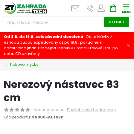
Přejít
NÁKUPNÍ
na
KOŠÍK
obsah
HLEDAT
Od 8.8. do 18.8. celozávodní dovolená.
Objednávky z
eshopu budou expedovány až po 18.8., pokud není
domluveno jinak. Prodejna i servis v Hradci Králové jsou po
dobu CD uzavřeny.
Tlakové myčky
Nerezový nástavec 83
cm
Neohodnoceno
Podrobnosti hodnocení
Kód produktu:
SA000-ALT02P