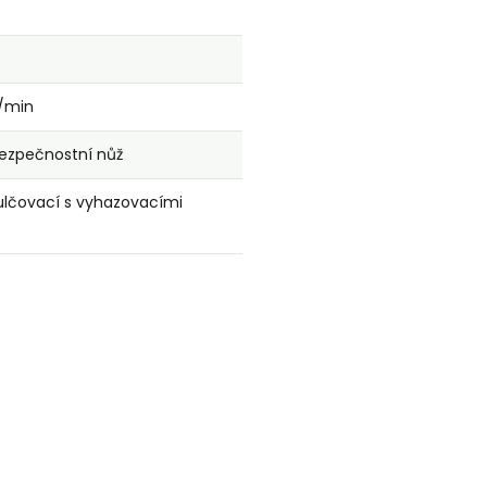
/min
bezpečnostní nůž
lčovací s vyhazovacími