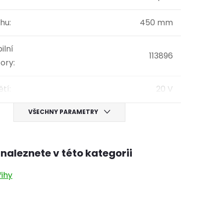
ihu
:
450 mm
ilní
113896
ory
:
ětí
:
20 V
VŠECHNY PARAMETRY
naleznete v této kategorii
řihy