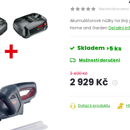
Neohodnoceno
Akumulátorové nůžky na živý 
Home and Garden
Detailní i
Skladem
>5 ks
Možnosti doručení
3 490 Kč
2 929 Kč
i
Měrná
cena:
Dotaz k produktu
H