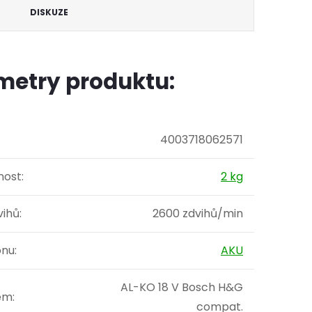
DISKUZE
metry produktu:
4003718062571
ost
:
2 kg
vihů
:
2600 zdvihů/min
onu
:
AKU
AL-KO 18 V Bosch H&G
ém
:
compat.