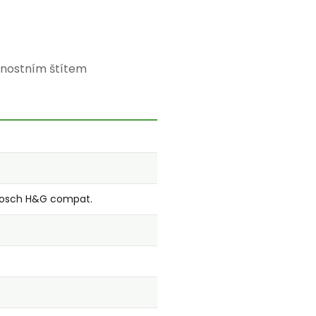
čnostním štítem
Bosch H&G compat.