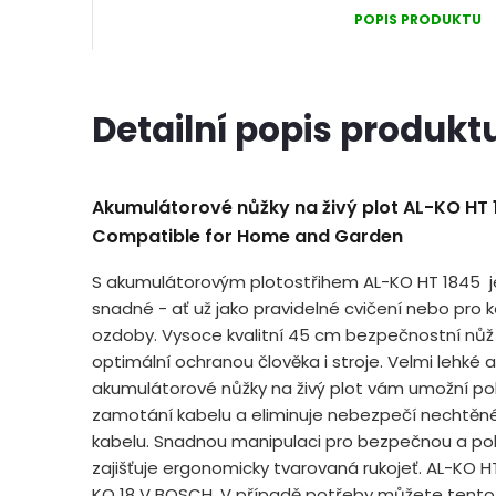
POPIS PRODUKTU
Detailní popis produkt
Akumulátorové nůžky na živý plot AL-KO HT 
Compatible for Home and Garden
S akumulátorovým plotostřihem AL-KO HT 1845 je 
snadné - ať už jako pravidelné cvičení nebo pro k
ozdoby. Vysoce kvalitní 45 cm bezpečnostní nůž z
optimální ochranou člověka i stroje. Velmi lehké a
akumulátorové nůžky na živý plot vám umožní po
zamotání kabelu a eliminuje nebezpečí nechtěnéh
kabelu. Snadnou manipulaci pro bezpečnou a poho
zajišťuje ergonomicky tvarovaná rukojeť. AL-KO HT
KO 18 V BOSCH. V případě potřeby můžete tento 