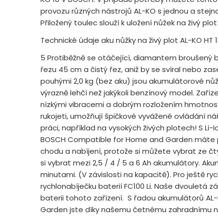
provozu různých nástrojů AL-KO s jednou a stejnou
Přiložený toulec slouží k uložení nůžek na živý p
Technické údaje aku nůžky na živý plot AL-KO HT 
5 Protiběžně se otáčející, diamantem broušený 
řezu 45 cm a čistý řez, aniž by se svíral nebo zas
pouhými 2,0 kg (bez aku) jsou akumulátorové nůžk
výrazně lehčí než jakýkoli benzínový model. Zaří
nízkými vibracemi a dobrým rozložením hmotnost
rukojeti, umožňují špičkové vyvážené ovládání ná
práci, například na vysokých živých plotech! S Li
BOSCH Compatible for Home and Garden máte 
chodu a nabíjení, protože si můžete vybrat ze čty
si vybrat mezi 2,5 / 4 / 5 a 6 Ah akumulátory. Aku
minutami. (V závislosti na kapacitě). Pro ještě rych
rychlonabíječku baterií FC100 Li. Naše dvouletá z
baterii tohoto zařízení. S řadou akumulátorů A
Garden jste díky našemu četnému zahradnímu n