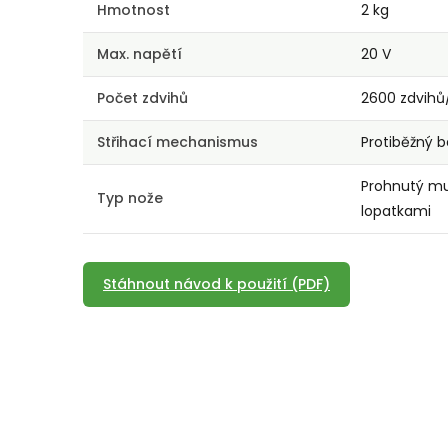
Hmotnost
2 kg
Max. napětí
20 V
Počet zdvihů
2600 zdvihů
Střihací mechanismus
Protiběžný 
Prohnutý mu
Typ nože
lopatkami
Stáhnout návod k použití (PDF)