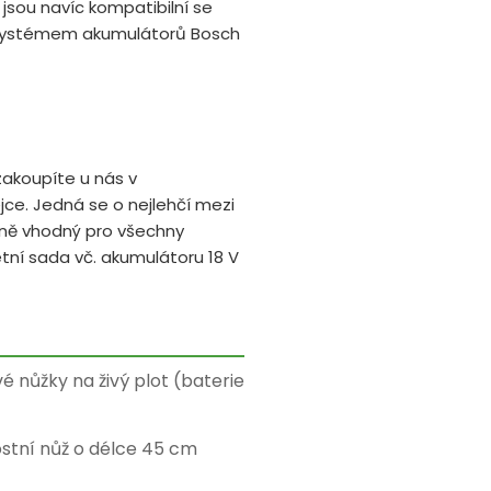
 jsou navíc kompatibilní se
se systémem akumulátorů Bosch
zakoupíte u nás v
e. Jedná se o nejlehčí mezi
álně vhodný pro všechny
etní sada vč. akumulátoru 18 V
 nůžky na živý plot (baterie
tní nůž o délce 45 cm