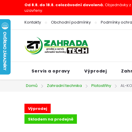
Přejít
Od 8.8. do 18.8. celozávodní dovolená.
Objednávky z e
uzavřeny.
na
obsah
Kontakty
Obchodní podmínky
Podmínky ochra
Servis a opravy
Výprodej
Zah
Domů
Zahradní technika
Plotostřihy
AL-KO 
Výprodej
Skladem na prodejně