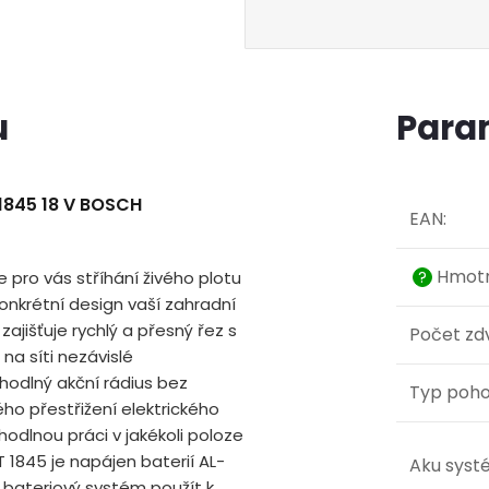
u
Para
1845 18 V BOSCH
EAN
:
Hmotn
pro vás stříhání živého plotu
?
onkrétní design vaší zahradní
ajišťuje rychlý a přesný řez s
Počet zd
 na síti nezávislé
hodlný akční rádius bez
Typ poh
o přestřižení elektrického
dlnou práci v jakékoli poloze
 1845 je napájen baterií AL-
Aku syst
bateriový systém použít k