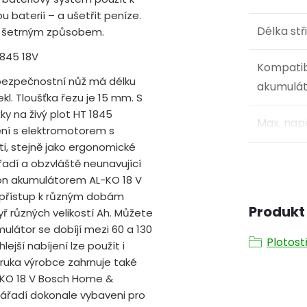
 baterií – a ušetřit peníze.
Délka stř
lot šetrným způsobem.
1845 18V
Kompatib
bezpečnostní nůž má délku
akumulát
ekl. Tloušťka řezu je 15 mm. S
y na živý plot HT 1845
Max. nap
zení s elektromotorem s
i, stejně jako ergonomické
řadí a obzvláště neunavující
-Ion akumulátorem AL-KO 18 V
přístup k různým dobám
Produkt 
ř různých velikostí Ah. Můžete
mulátor se dobíjí mezi 60 a 130
Plotost
lejší nabíjení lze použít i
áruka výrobce zahrnuje také
L-KO 18 V Bosch Home &
ářadí dokonale vybaveni pro