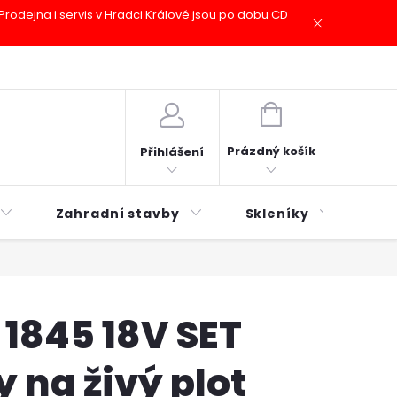
odejna i servis v Hradci Králové jsou po dobu CD
plátky ESSOX
Novinky
NÁKUPNÍ
KOŠÍK
Prázdný košík
Přihlášení
Zahradní stavby
Skleníky
Mu
1845 18V SET
 na živý plot