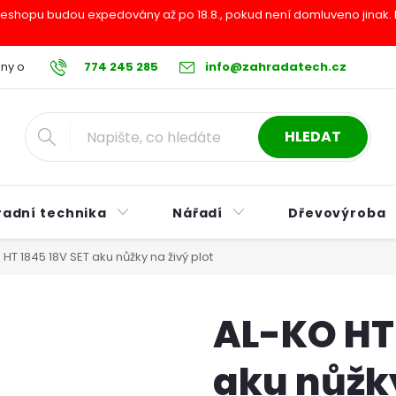
shopu budou expedovány až po 18.8., pokud není domluveno jinak. Pr
ny osobních údajů
774 245 285
Reklamační řád
info@zahradatech.cz
Postup při nákupu na s
HLEDAT
radní technika
Nářadí
Dřevovýroba
HT 1845 18V SET aku nůžky na živý plot
AL-KO HT 
aku nůžky