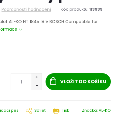
Podrobnosti hodnocení
Kód produktu:
113939
plot AL-KO HT 1845 18 V BOSCH Compatible for
nformace
VLOŽIT DO KOŠÍKU
lídací pes
Sdílet
Tisk
Značka:
AL-KO