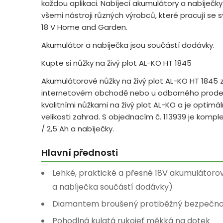
každou aplikaci. Nabíjecí akumulátory a nabíječky
všemi nástroji různých výrobců, které pracují 
18 V Home and Garden.
Akumulátor a nabíječka jsou součástí dodávky.
Kupte si nůžky na živý plot AL-KO HT 1845
Akumulátorové nůžky na živý plot AL-KO HT 1845 
internetovém obchodě nebo u odborného prodejc
kvalitními nůžkami na živý plot AL-KO a je optim
velikosti zahrad. S objednacím č. 113939 je kompl
/ 2,5 Ah a nabíječky.
Hlavní přednosti
Lehké, praktické a přesné 18V akumulátorové
a nabíječka součástí dodávky)
Diamantem broušený protiběžný bezpečnos
Pohodlná kulatá rukojeť měkká na dotek