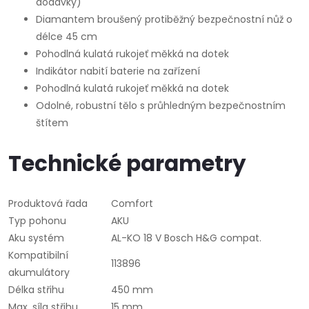
dodávky)
Diamantem broušený protiběžný bezpečnostní nůž o
délce 45 cm
Pohodlná kulatá rukojeť měkká na dotek
Indikátor nabití baterie na zařízení
Pohodlná kulatá rukojeť měkká na dotek
Odolné, robustní tělo s průhledným bezpečnostním
štítem
Technické parametry
Produktová řada
Comfort
Typ pohonu
AKU
Aku systém
AL-KO 18 V Bosch H&G compat.
Kompatibilní
113896
akumulátory
Délka střihu
450 mm
Max. síla střihu
15 mm