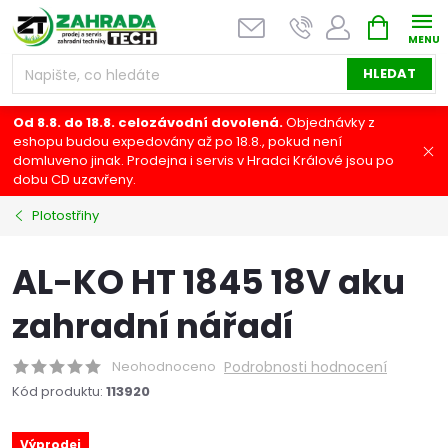
Přejít
NÁKUPNÍ
na
KOŠÍK
obsah
HLEDAT
Od 8.8. do 18.8. celozávodní dovolená.
Objednávky z
eshopu budou expedovány až po 18.8., pokud není
domluveno jinak. Prodejna i servis v Hradci Králové jsou po
dobu CD uzavřeny.
Plotostřihy
AL-KO HT 1845 18V aku
zahradní nářadí
Neohodnoceno
Podrobnosti hodnocení
Kód produktu:
113920
Výprodej