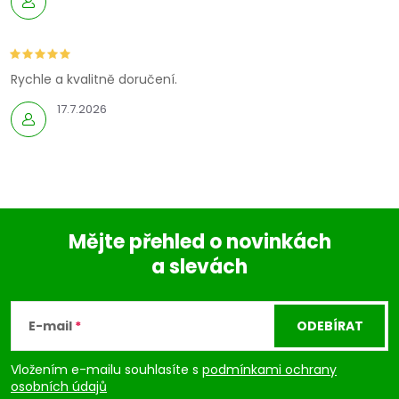
Rychle a kvalitně doručení.
17.7.2026
Mějte přehled o novinkách
a slevách
Z
á
E-mail
ODEBÍRAT
p
Vložením e-mailu souhlasíte s
podmínkami ochrany
osobních údajů