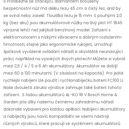
5 Protiběžně se otáčející, diamantem broušený
bezpečnostní nůž má délku řezu 45 cm a čistý řez, aniž by
se svíral nebo zasekl. Tloušťka řezu je 15 mm. S pouhými 2,0
kg (bez aku) jsou akumulátorové nůžky na živý plot HT 1845
výrazně lehčí než jakýkoli benzínový model. Zařízení s
elektromotorem s nízkými vibracemi a dobrým rozložením
hmotnosti, stejně jako ergonomické rukojeti, umožňují
špičkové vyvážené ovládání nářadí a obzvláště neunavující
práci, například na vysokých živých plotech! Můžete si vybrat
mezi 2,5 / 4 / 5 a 6 Ah akumulátory. Akumulátor se dobíjí
mezi 60 a 130 minutami. (V závislosti na kapacitě). Pro ještě
rychlejší nabíjení lze použít i rychlonabíječku baterií FC100 Li.
Naše dvouletá záruka výrobce zahrnuje také baterii tohoto
zařízení. S řadou akumulátorů AL-KO 18 V Bosch Home &
Garden jste díky našemu četnému zahradnímu nářadí
dokonale vybaveni pro každou aplikaci. Nabíjecí akumulátory
a nabíječky jsou navíc kompatibilní se všemi nástroji
různých výrobců, které pracují se systémem akumulátorů