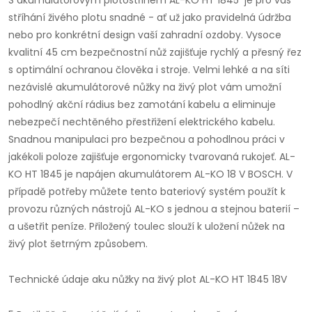
S akumulátorovým plotostřihem AL-KO HT 1845 je pro vás
stříhání živého plotu snadné - ať už jako pravidelná údržba
nebo pro konkrétní design vaší zahradní ozdoby. Vysoce
kvalitní 45 cm bezpečnostní nůž zajišťuje rychlý a přesný řez
s optimální ochranou člověka i stroje. Velmi lehké a na síti
nezávislé akumulátorové nůžky na živý plot vám umožní
pohodlný akční rádius bez zamotání kabelu a eliminuje
nebezpečí nechtěného přestřižení elektrického kabelu.
Snadnou manipulaci pro bezpečnou a pohodlnou práci v
jakékoli poloze zajišťuje ergonomicky tvarovaná rukojeť. AL-
KO HT 1845 je napájen akumulátorem AL-KO 18 V BOSCH. V
případě potřeby můžete tento bateriový systém použít k
provozu různých nástrojů AL-KO s jednou a stejnou baterií –
a ušetřit peníze. Přiložený toulec slouží k uložení nůžek na
živý plot šetrným způsobem.
Technické údaje aku nůžky na živý plot AL-KO HT 1845 18V