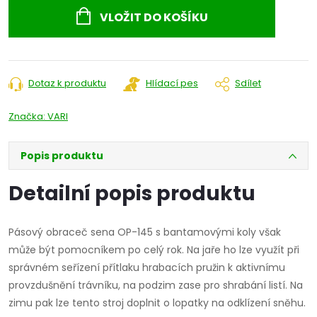
cena:
VLOŽIT DO KOŠÍKU
Dotaz k produktu
Hlídací pes
Sdílet
Značka:
VARI
Popis produktu
Detailní popis produktu
Pásový obraceč sena OP-145 s bantamovými koly však
může být pomocníkem po celý rok. Na jaře ho lze využít při
správném seřízení přítlaku hrabacích pružin k aktivnímu
provzdušnění trávníku, na podzim zase pro shrabání listí. Na
zimu pak lze tento stroj doplnit o lopatky na odklízení sněhu.