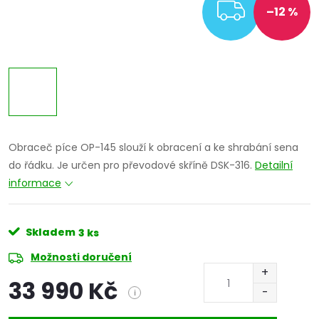
ZDARM
–12 %
Obraceč píce OP-145 slouží k obracení a ke shrabání sena
do řádku. Je určen pro převodové skříně DSK-316.
Detailní
informace
Skladem
3 ks
Možnosti doručení
33 990 Kč
i
Měrná