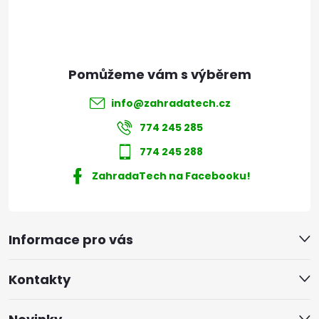
í
info
@
zahradatech.cz
774 245 285
774 245 288
ZahradaTech na Facebooku!
Informace pro vás
Kontakty