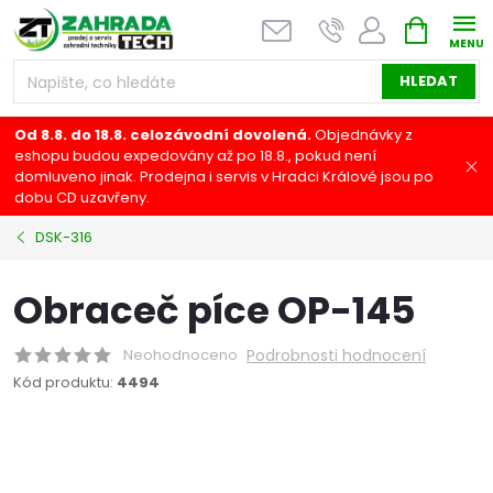
Přejít
NÁKUPNÍ
na
KOŠÍK
obsah
HLEDAT
Od 8.8. do 18.8. celozávodní dovolená.
Objednávky z
eshopu budou expedovány až po 18.8., pokud není
domluveno jinak. Prodejna i servis v Hradci Králové jsou po
dobu CD uzavřeny.
DSK-316
Obraceč píce OP-145
Neohodnoceno
Podrobnosti hodnocení
Kód produktu:
4494