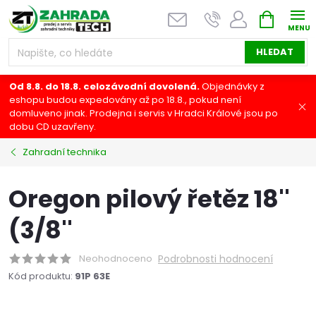
Přejít
NÁKUPNÍ
na
KOŠÍK
obsah
HLEDAT
Od 8.8. do 18.8. celozávodní dovolená.
Objednávky z
eshopu budou expedovány až po 18.8., pokud není
domluveno jinak. Prodejna i servis v Hradci Králové jsou po
dobu CD uzavřeny.
Zahradní technika
Oregon pilový řetěz 18''
(3/8''
Neohodnoceno
Podrobnosti hodnocení
Kód produktu:
91P 63E