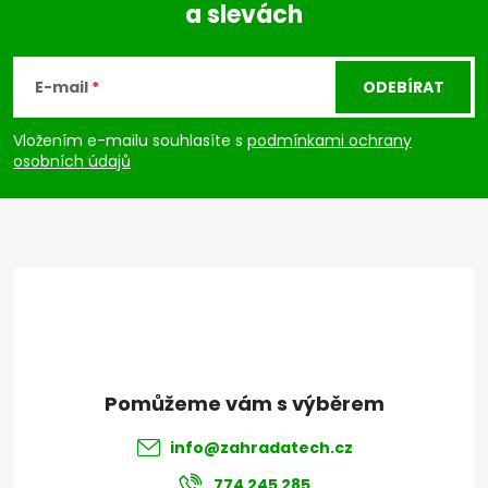
a slevách
Z
á
E-mail
ODEBÍRAT
p
Vložením e-mailu souhlasíte s
podmínkami ochrany
osobních údajů
a
t
í
info
@
zahradatech.cz
774 245 285