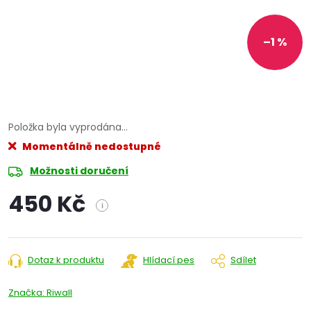
–1 %
Položka byla vyprodána…
Momentálně nedostupné
Možnosti doručení
450 Kč
i
Měrná
cena:
Dotaz k produktu
Hlídací pes
Sdílet
Značka:
Riwall