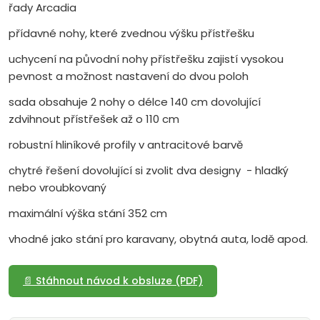
řady Arcadia
přídavné nohy, které zvednou výšku přístřešku
uchycení na původní nohy přístřešku zajistí vysokou
pevnost a možnost nastavení do dvou poloh
sada obsahuje 2 nohy o délce 140 cm dovolující
zdvihnout přístřešek až o 110 cm
robustní hliníkové profily v antracitové barvě
chytré řešení dovolující si zvolit dva designy - hladký
nebo vroubkovaný
maximální výška stání 352 cm
vhodné jako stání pro karavany, obytná auta, lodě apod.
📄 Stáhnout návod k obsluze (PDF)