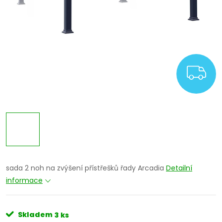
Z
sada 2 noh na zvýšení přístřešků řady Arcadia
Detailní
informace
Skladem
3 ks