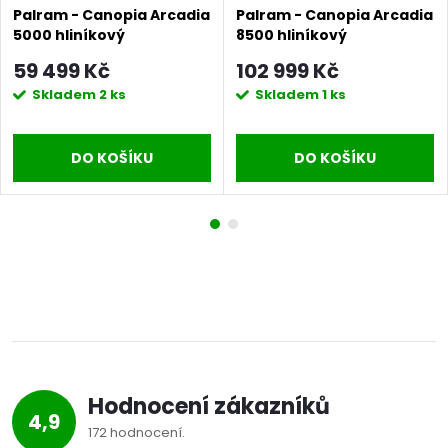
Palram - Canopia Arcadia
Palram - Canopia Arcadia
5000 hliníkový
8500 hliníkový
(montovaný) přístřešek s
(montovaný) přístřešek s
59 499 Kč
102 999 Kč
obloukovou střechou
obloukovou střechou
Skladem
2 ks
Skladem
1 ks
DO KOŠÍKU
DO KOŠÍKU
Hodnocení zákazníků
4,9
172 hodnocení