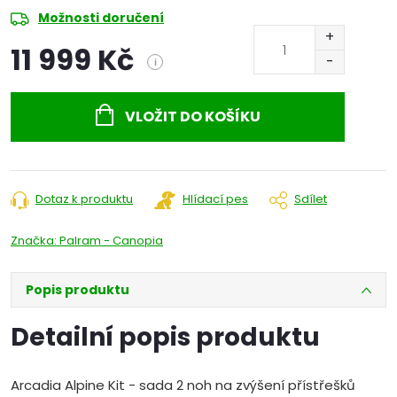
Možnosti doručení
11 999 Kč
i
Měrná
cena:
VLOŽIT DO KOŠÍKU
Dotaz k produktu
Hlídací pes
Sdílet
Značka:
Palram - Canopia
Popis produktu
Detailní popis produktu
Arcadia Alpine Kit - sada 2 noh na zvýšení přístřešků