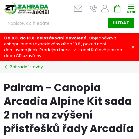
Přejít
NÁKUPNÍ
na
KOŠÍK
obsah
HLEDAT
Od 8.8. do 18.8. celozávodní dovolená.
Objednávky z
eshopu budou expedovány až po 18.8., pokud není
domluveno jinak. Prodejna i servis v Hradci Králové jsou po
dobu CD uzavřeny.
Zahradní stavby
Palram - Canopia
Arcadia Alpine Kit sada
2 noh na zvýšení
přístřešků řady Arcadia