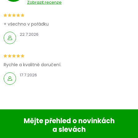
Zobrazit recenze
+ všechno v pořádku
22.7.2026
Rychle a kvalitně doručení.
17.7.2026
Mějte přehled o novinkách
a slevách
Z