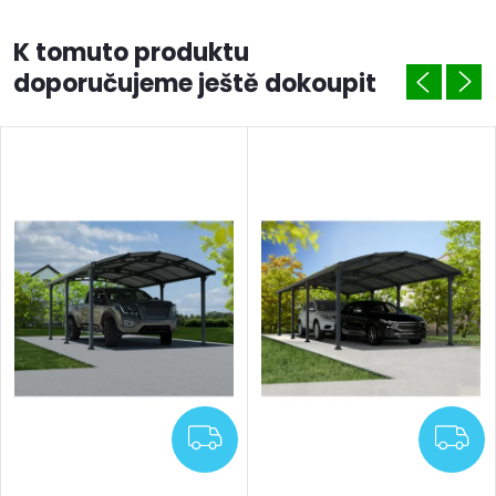
K tomuto produktu
doporučujeme ještě dokoupit
DARMA
ZDARMA
Z