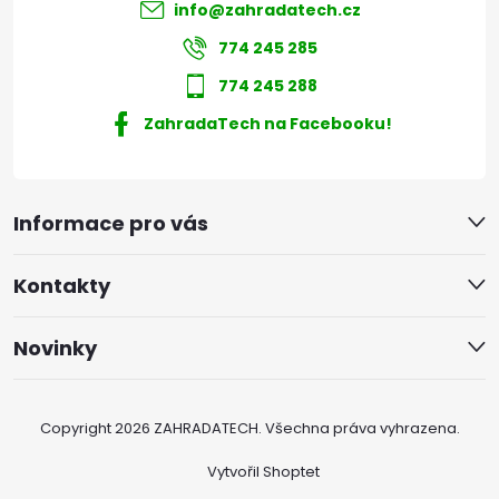
info
@
zahradatech.cz
774 245 285
774 245 288
ZahradaTech na Facebooku!
Informace pro vás
Kontakty
Novinky
Copyright 2026
ZAHRADATECH
. Všechna práva vyhrazena.
Vytvořil Shoptet