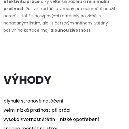
efektivita práce
díky velké šíři záběru a
minimální
prašnost
. Pasivní kartáč je vhodný pro celoroční použití,
poradí si totiž s posypovými materiály po zimě, s
napadaným listím, ale i s čerstvým sněhem. Štětiny
pasivního kartáče mají
dlouhou životnost
.
VÝHODY
plynulé stranové natáčení
velmi nízká prašnost při práci
vysoká životnost štětin - nízké opotřebení
snadná montáž na stroj