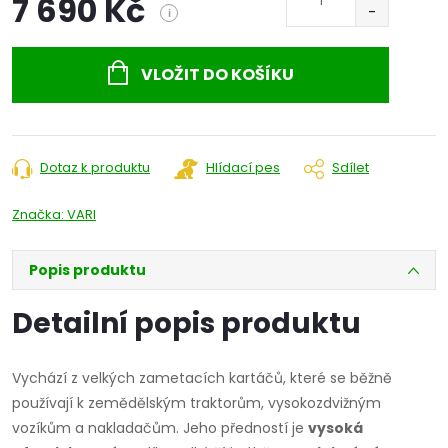
7 690 Kč
i
Měrná
cena:
VLOŽIT DO KOŠÍKU
Dotaz k produktu
Hlídací pes
Sdílet
Značka:
VARI
Popis produktu
Detailní popis produktu
Vychází z velkých zametacích kartáčů, které se běžně
používají k zemědělským traktorům, vysokozdvižným
vozíkům a nakladačům. Jeho předností je
vysoká