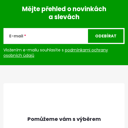
Mějte přehled o novinkách
a slevách
Z
á
E-mail
ODEBÍRAT
p
Vložením e-mailu souhlasíte s
podmínkami ochrany
osobních údajů
a
t
í