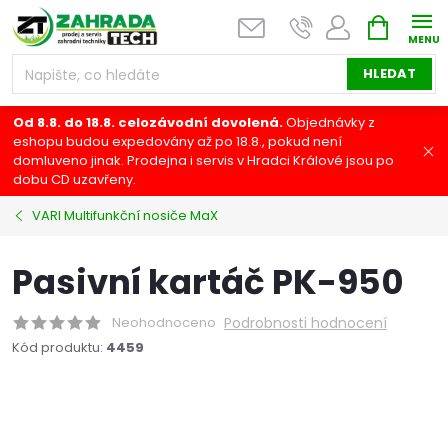
Přejít
NÁKUPNÍ
na
KOŠÍK
obsah
HLEDAT
Od 8.8. do 18.8. celozávodní dovolená.
Objednávky z
eshopu budou expedovány až po 18.8., pokud není
domluveno jinak. Prodejna i servis v Hradci Králové jsou po
dobu CD uzavřeny.
VARI Multifunkční nosiče MaX
Pasivní kartáč PK-950
Neohodnoceno
Podrobnosti hodnocení
Kód produktu:
4459