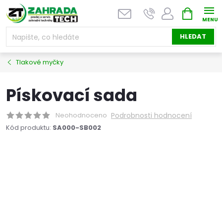
Přejít
NÁKUPNÍ
na
KOŠÍK
obsah
HLEDAT
Tlakové myčky
Pískovací sada
Neohodnoceno
Podrobnosti hodnocení
Kód produktu:
SA000-SB002