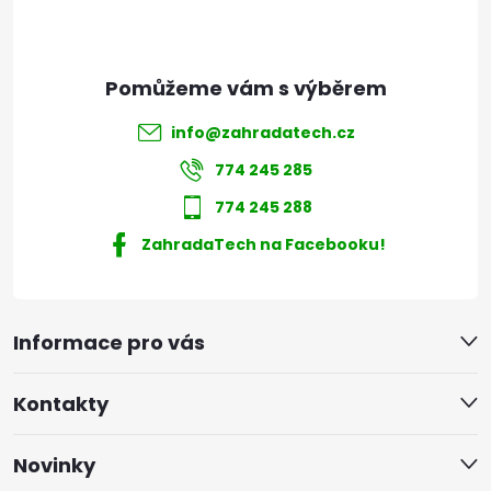
info
@
zahradatech.cz
774 245 285
774 245 288
ZahradaTech na Facebooku!
Informace pro vás
Kontakty
Novinky