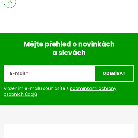
Mějte přehled o novinkách
a slevách
Z
á
E-mail
ODEBÍRAT
p
Vložením e-mailu souhlasíte s
podmínkami ochrany
osobních údajů
a
t
í