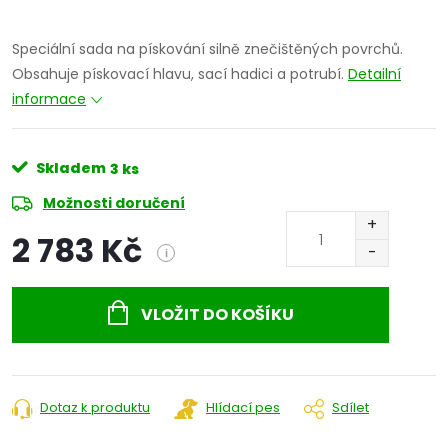
Speciální sada na pískování silně znečištěných povrchů.
Obsahuje pískovací hlavu, sací hadici a potrubí.
Detailní
informace
Skladem
3 ks
Možnosti doručení
2 783 Kč
i
Měrná
cena:
VLOŽIT DO KOŠÍKU
Dotaz k produktu
Hlídací pes
Sdílet