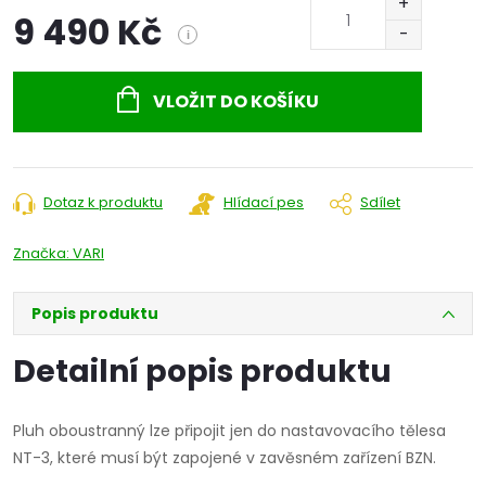
9 490 Kč
i
Měrná
cena:
VLOŽIT DO KOŠÍKU
Dotaz k produktu
Hlídací pes
Sdílet
Značka:
VARI
Popis produktu
Detailní popis produktu
Pluh oboustranný lze připojit jen do nastavovacího tělesa
NT-3, které musí být zapojené v zavěsném zařízení BZN.