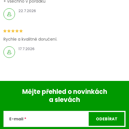
+ všechno v pořádku
22.7.2026
Rychle a kvalitně doručení.
17.7.2026
Mějte přehled o novinkách
a slevách
Z
á
E-mail
ODEBÍRAT