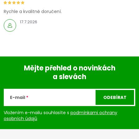
Rychle a kvalitně doručení.
17.7.2026
Mějte přehled o novinkách
a slevách
Z
á
E-mail
ODEBÍRAT
p
Vložením e-mailu souhlasíte s
podmínkami ochrany
osobních údajů
a