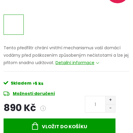
Tento předfiltr chrání vnitřní mechanismus vaší domácí
vodárny před poškozením způsobeným nečistotami a lze jej
přitom snadno udržovat.
Detailní informace
Skladem
>5 ks
Možnosti doručení
890 Kč
i
Měrná
cena:
VLOŽIT DO KOŠÍKU