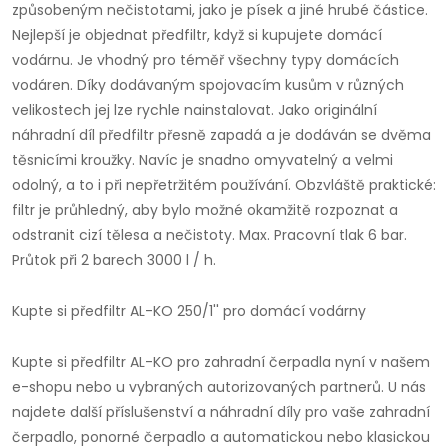
způsobeným nečistotami, jako je písek a jiné hrubé částice.
Nejlepší je objednat předfiltr, když si kupujete domácí
vodárnu. Je vhodný pro téměř všechny typy domácích
vodáren. Díky dodávaným spojovacím kusům v různých
velikostech jej lze rychle nainstalovat. Jako originální
náhradní díl předfiltr přesně zapadá a je dodáván se dvěma
těsnicími kroužky. Navíc je snadno omyvatelný a velmi
odolný, a to i při nepřetržitém používání. Obzvláště praktické:
filtr je průhledný, aby bylo možné okamžitě rozpoznat a
odstranit cizí tělesa a nečistoty. Max. Pracovní tlak 6 bar.
Průtok při 2 barech 3000 l / h.
Kupte si předfiltr AL-KO 250/1'' pro domácí vodárny
Kupte si předfiltr AL-KO pro zahradní čerpadla nyní v našem
e-shopu nebo u vybraných autorizovaných partnerů. U nás
najdete další příslušenství a náhradní díly pro vaše zahradní
čerpadlo, ponorné čerpadlo a automatickou nebo klasickou