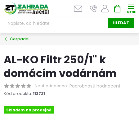
Přejít
NÁKUPNÍ
na
KOŠÍK
obsah
HLEDAT
Čerpadel
AL-KO Filtr 250/1" k
domácím vodárnám
Neohodnoceno
Podrobnosti hodnocení
Kód produktu:
113721
Skladem na prodejně